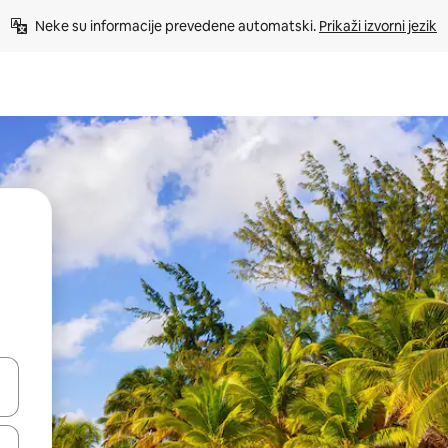
Neke su informacije prevedene automatski. 
Prikaži izvorni jezik
dati koristeći se strelicama prema gore i prema dolje, kao i dodirom i