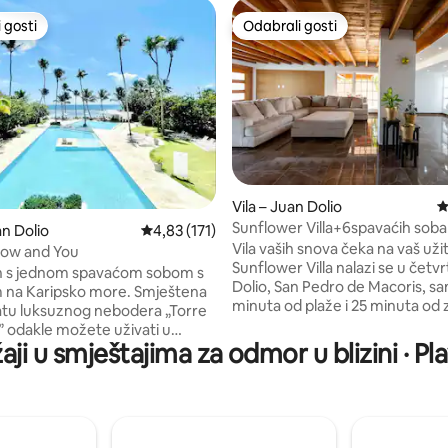
 gosti
Odabrali gosti
 gosti
Odabrali gosti
, recenzija: 105
Vila – Juan Dolio
P
Sunflower Villa+6spavaćih soba
an Dolio
Prosječna ocjena: 4,83/5, recenzija: 171
4,83 (171)
bazen+jacuzzi+wifi
Vila vaših snova čeka na vaš uži
bow and You
Sunflower Villa nalazi se u četvr
 s jednom spavaćom sobom s
Dolio, San Pedro de Macoris, s
 na Karipsko more. Smještena
minuta od plaže i 25 minuta od
 katu luksuznog nebodera „Torre
luke. U objektu se nalaze velika
” odakle možete uživati u
površina, igralište, košarkaško ig
aji u smještajima za odmor u blizini · 
arnim zalascima sunca. Za 4
prostor za roštilj, bazen u stilu
ijelom stanu postoji klima-
odmarališta, masažna kada s 15
rostrana kupaonica, dobro
namijenjena za opuštanje ili tera
a kuhinja uz blagovaonicu,
kuća na dvije etaže i ima parkin
ravak i balkon. Soba s bračnim
vozila. Ima 6 spavaćih soba, 5 k
(160x200). Također, postavite