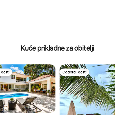
, recenzija: 117
Kuće prikladne za obitelji
 gosti
Odabrali gosti
 gosti
Odabrali gosti