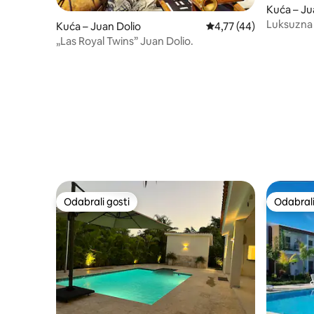
Kuća – Ju
Luksuzna 
Kuća – Juan Dolio
Prosječna ocjena: 4,77/
4,77 (44)
teren | Baz
„Las Royal Twins” Juan Dolio.
Odabrali gosti
Odabrali
Odabrali gosti
Odabrali