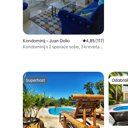
Kondominij – Juan Dolio
Prosječna ocjena: 4,85/5
4,85 (117)
Kondominij s 2 spavaće sobe, 3 kreveta i
2 kupaonice u Juan Doliju
Superhost
Odabrali
Superhost
Odabrali