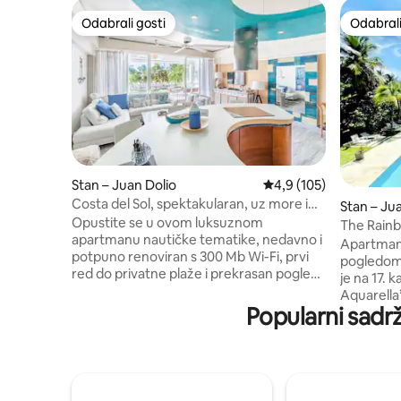
Odabrali gosti
Odabrali
Odabrali gosti
Odabrali
Stan – Juan Dolio
Prosječna ocjena: 4,9/5
4,9 (105)
Costa del Sol, spektakularan, uz more i
Stan – Ju
plažu
Opustite se u ovom luksuznom
The Rain
apartmanu nautičke tematike, nedavno i
Apartman
potpuno renoviran s 300 Mb Wi-Fi, prvi
pogledom
red do privatne plaže i prekrasan pogled
je na 17.
na more. Uživajte u zalasku sunca na
Aquarella
terasi, s pogledom na rajsku privatnu
Popularni sadrž
spektakul
plažu i toplo Karipsko more; ili uživajte u
osobe. U c
kondominijskim uslugama kao što su
uređaj. P
bazen, jacuzzi teretana, restoran,
opremljen
privatno osiguranje, recepcija...
dnevni bo
**Apartman se prije i nakon svake
krevetom 