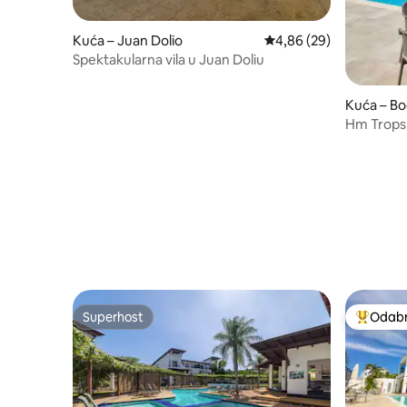
Kuća – Juan Dolio
Prosječna ocjena: 4,86/
4,86 (29)
Spektakularna vila u Juan Doliu
Kuća – Bo
Hm Tropsk
Superhost
Odabra
Superhost
Među naj