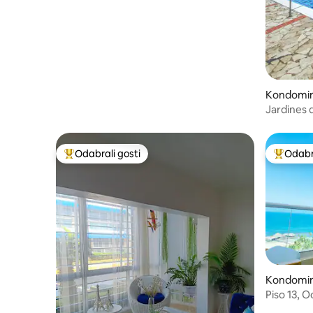
Kondomini
Jardines d
Odabrali gosti
Odabra
Među najviše rangiranima s oznakom „Odabrali gosti”
Među naj
Kondomini
Piso 13, O
mogućnost