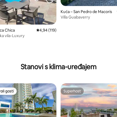
5, recenzija: 29
Kuća – San Pedro de Macorís
Villa Guabaverry
ca Chica
Prosječna ocjena: 4,94/5, recenzija: 119
4,94 (119)
a vila-Luxury
Stanovi s klima-uređajem
li gosti
Superhost
više rangiranima s oznakom „Odabrali gosti”
Superhost