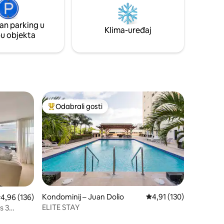
Ima klima-
0🔒 – 24 U pješačkoj udaljenosti od
restorana, mini-marketa i trgovina
an parking u
Klima-uređaj
pu objekta
Odabrali gosti
Među najviše rangiranima s oznakom „Odabrali gosti”
Kondominij – Juan Dolio
Prosječna ocjena: 4,91/
4,91 (130)
rosječna ocjena: 4,96/5, recenzija: 136
4,96 (136)
ELITE STAY
s 3
gledom