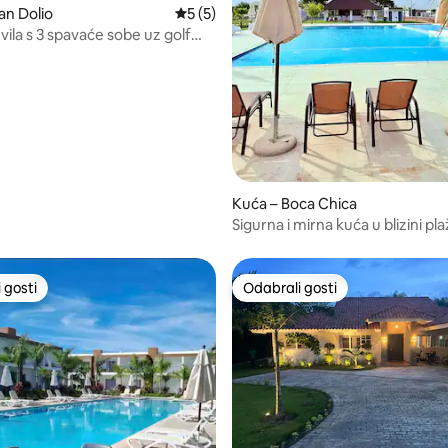
an Dolio
Prosječna ocjena: 5/5, recenzija: 5
5 (5)
vila s 3 spavaće sobe uz golf
5, recenzija: 44
en, sjenica i roštilj
Kuća – Boca Chica
Sigurna i mirna kuća u blizini pl
 gosti
Odabrali gosti
 gosti
Odabrali gosti