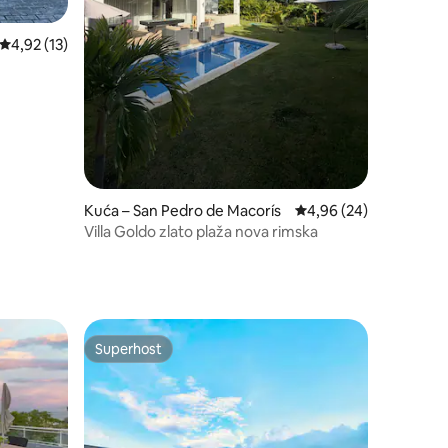
Prosječna ocjena: 4,92/5, recenzija: 13
4,92 (13)
Kuća – San Pedro de Macorís
Prosječna ocjena: 4,96
4,96 (24)
Villa Goldo zlato plaža nova rimska
Superhost
Superhost