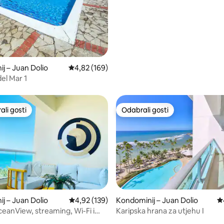
j – Juan Dolio
Prosječna ocjena: 4,82/5, recenzija: 169
4,82 (169)
el Mar 1
li gosti
Odabrali gosti
više rangiranima s oznakom „Odabrali gosti”
Odabrali gosti
j – Juan Dolio
Prosječna ocjena: 4,92/5, recenzija: 139
4,92 (139)
Kondominij – Juan Dolio
Pr
ceanView, streaming, Wi-Fi i
Karipska hrana za utjehu I
 dolaska 0 – 24