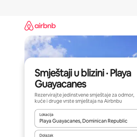
Prijeđi
na
sadržaj
Smještaji u blizini · Playa
Guayacanes
Rezervirajte jedinstvene smještaje za odmor,
kuće i druge vrste smještaja na Airbnbu
Lokacija
Kada budu dostupni rezultati, moći ćete ih pregle
Dolazak