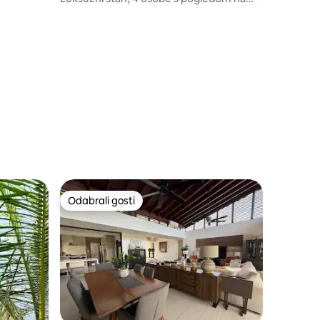
ocean od 180° na 19. katu
Odabrali gosti
Odabrali gosti