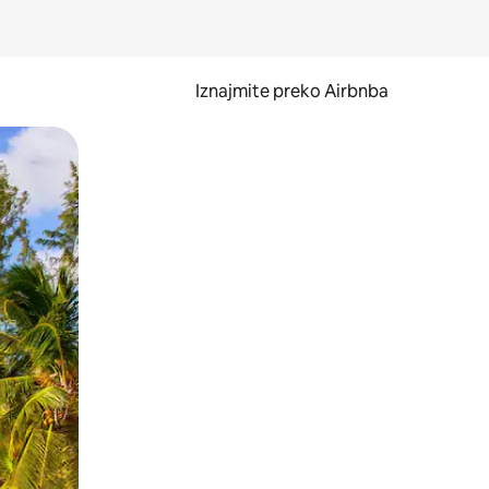
Iznajmite preko Airbnba
li prelaskom prstom po zaslonu.