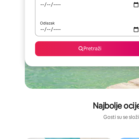
Odlazak
Pretraži
Najbolje ocij
Gosti su se složi