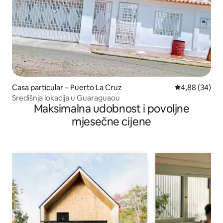
Casa particular – Puerto La Cruz
Prosječna ocje
4,88 (34)
Središnja lokacija u Guaraguaou
Maksimalna udobnost i povoljne
mjesečne cijene