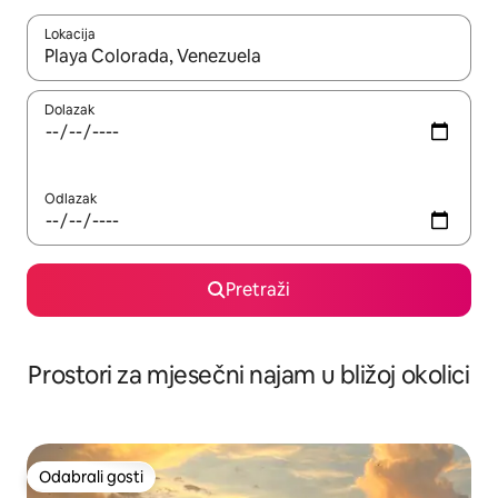
Lokacija
Kada budu dostupni rezultati, moći ćete ih pregledati koristeći
Dolazak
Odlazak
Pretraži
Prostori za mjesečni najam u bližoj okolici
Odabrali gosti
Odabrali gosti