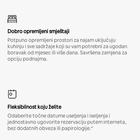
Dobro opremljeni smještaji
Potpuno opremljeni prostori za najam uključuju
kuhinju i sve sadržaje koji su vam potrebni za ugodan
boravak od mjesec ili više dana. Savršena zamjena za
opciju podnajma.
Fleksibilnost koju želite
Odaberite točne datume useljenja i iseljenja i
jednostavno ugovorite rezervaciju putem interneta,
bez dodatnih obveza ili papirologije.*