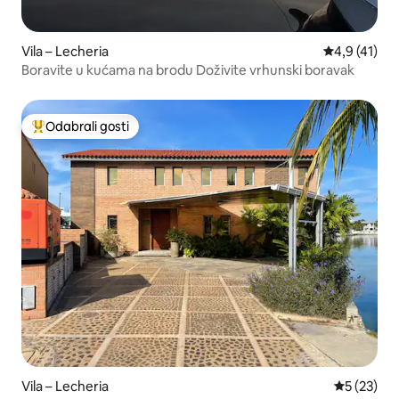
Vila – Lecheria
Prosječna oc
4,9 (41)
Boravite u kućama na brodu Doživite vrhunski boravak
Odabrali gosti
Među najviše rangiranima s oznakom „Odabrali gosti”
Vila – Lecheria
Prosječna 
5 (23)