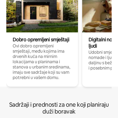
Dobro opremljeni smještaji
Digitalni noma
ljudi
Ovi dobro opremljeni
smještaji, među kojima ima
Udobni smještaj
drvenih kuća na mirnim
nomade i ljude 
lokacijama u planinama i
daljinu s bežič
stanova u urbanim sredinama,
i posebnim pro
imaju sve sadržaje koji su vam
potrebni u vašem domu.
Sadržaji i prednosti za one koji planiraju
duži boravak