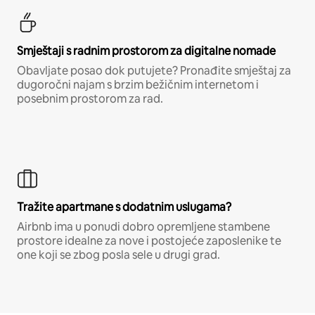
Smještaji s radnim prostorom za digitalne nomade
Obavljate posao dok putujete? Pronađite smještaj za
dugoročni najam s brzim bežičnim internetom i
posebnim prostorom za rad.
Tražite apartmane s dodatnim uslugama?
Airbnb ima u ponudi dobro opremljene stambene
prostore idealne za nove i postojeće zaposlenike te
one koji se zbog posla sele u drugi grad.