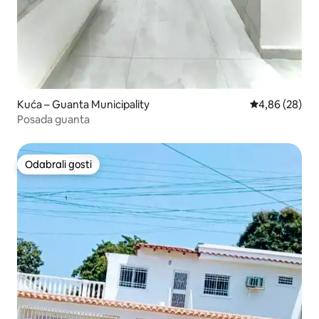
Kuća – Guanta Municipality
Prosječna ocje
4,86 (28)
Posada guanta
Odabrali gosti
Odabrali gosti