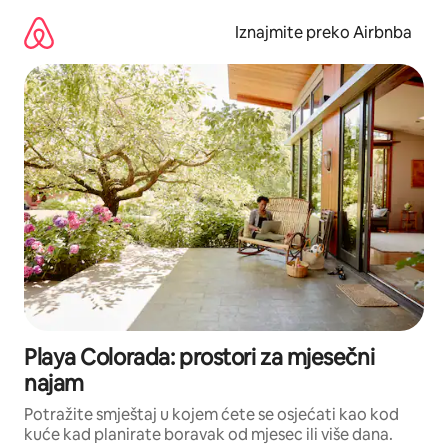
Prijeđi
na
Iznajmite preko Airbnba
sadržaj
Playa Colorada: prostori za mjesečni
najam
Potražite smještaj u kojem ćete se osjećati kao kod
kuće kad planirate boravak od mjesec ili više dana.