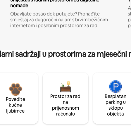
nomade
A
Obavljate posao dok putujete? Pronađite
s
smještaj za dugoročni najam s brzim bežičnim
p
internetom i posebnim prostorom za rad.
p
arni sadržaji u prostorima za mjesečni
Prostor za rad
Besplatan
Povedite
na
parking u
kućne
prijenosnom
sklopu
ljubimce
računalu
objekta