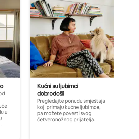
no
Kućni su ljubimci
dobrodošli
 od
,
Pregledajte ponudu smještaja
uće
koji primaju kućne ljubimce,
du u
pa možete povesti svog
u
četveronožnog prijatelja.
.