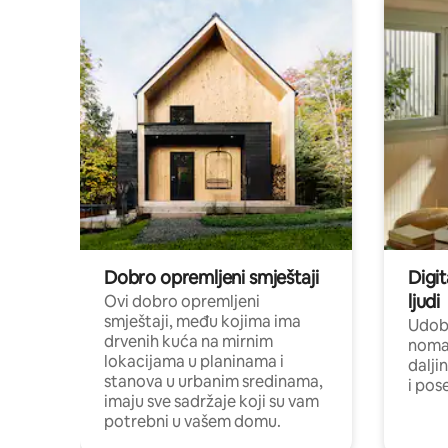
Dobro opremljeni smještaji
Digit
ljudi
Ovi dobro opremljeni
smještaji, među kojima ima
Udobn
drvenih kuća na mirnim
nomad
lokacijama u planinama i
dalji
stanova u urbanim sredinama,
i pos
imaju sve sadržaje koji su vam
potrebni u vašem domu.