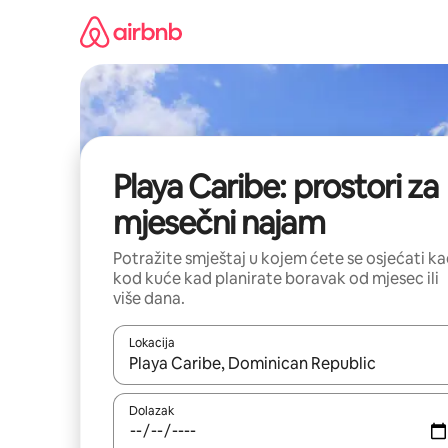
Prijeđi
na
sadržaj
Playa Caribe: prostori za
mjesečni najam
Potražite smještaj u kojem ćete se osjećati k
kod kuće kad planirate boravak od mjesec ili
više dana.
Lokacija
Kada budu dostupni rezultati, moći ćete ih pregle
Dolazak