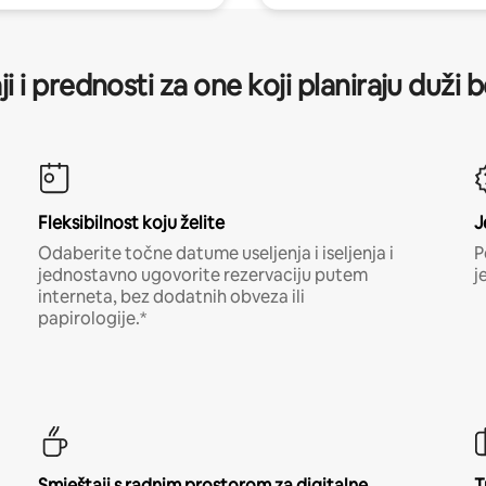
ji i prednosti za one koji planiraju duži 
Fleksibilnost koju želite
J
Odaberite točne datume useljenja i iseljenja i
P
jednostavno ugovorite rezervaciju putem
j
interneta, bez dodatnih obveza ili
papirologije.*
Smještaji s radnim prostorom za digitalne
T