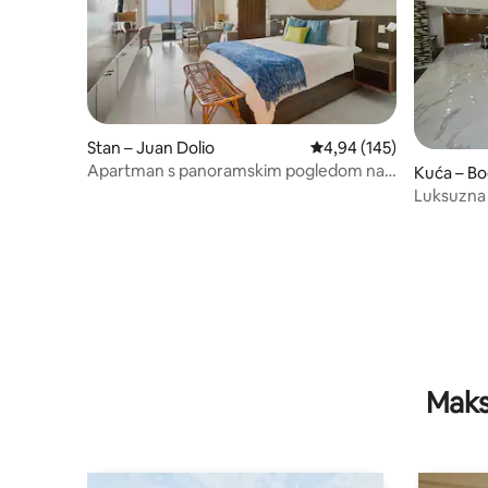
Stan – Juan Dolio
Prosječna ocjena: 4,94/5
4,94 (145)
Apartman s panoramskim pogledom na
Kuća – Bo
Karipsko more na 17. razini
Luksuzna 
Maks