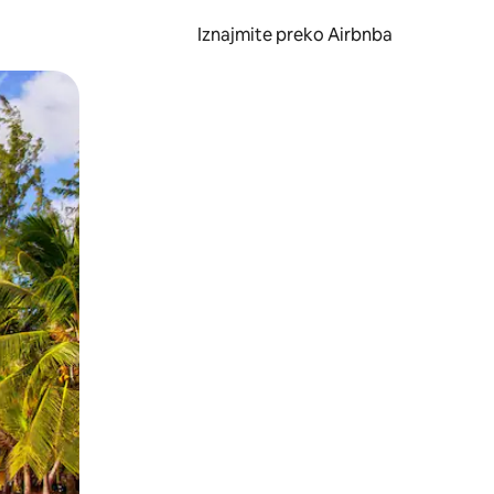
Iznajmite preko Airbnba
li prelaskom prstom po zaslonu.