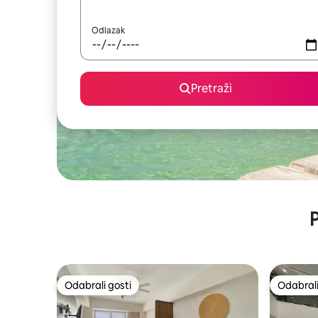
Odlazak
Pretraži
P
Odabrali gosti
Odabrali
Odabrali gosti
Odabrali