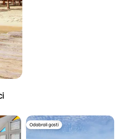
ci
Odabrali gosti
Odabrali gosti