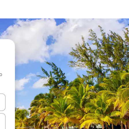
ao
dati koristeći se strelicama prema gore i prema dolje, kao i dodirom i