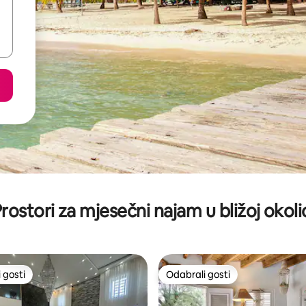
rostori za mjesečni najam u bližoj okoli
 gosti
Odabrali gosti
 gosti
Odabrali gosti