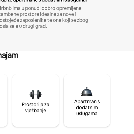
irbnb ima u ponudi dobro opremljene
tambene prostore idealne za nove i
ostojeće zaposlenike te one koji se zbog
osla sele u drugi grad.
 najam
Apartman s
Prostorija za
dodatnim
vježbanje
uslugama