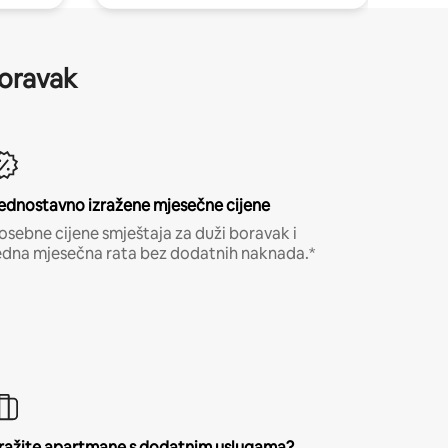
boravak
ednostavno izražene mjesečne cijene
osebne cijene smještaja za duži boravak i
edna mjesečna rata bez dodatnih naknada.*
ražite apartmane s dodatnim uslugama?