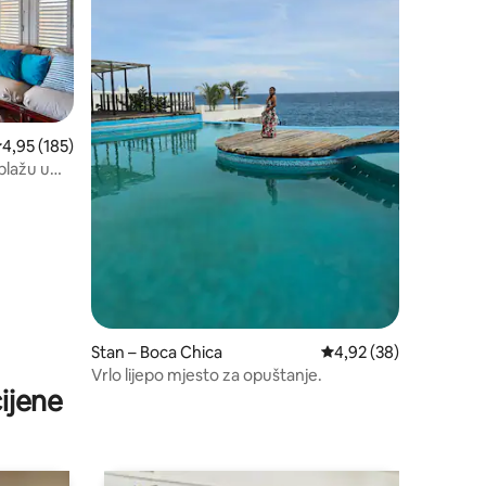
rosječna ocjena: 4,95/5, recenzija: 185
4,95 (185)
plažu u
Stan – Boca Chica
Prosječna ocjena: 4,92
4,92 (38)
Vrlo lijepo mjesto za opuštanje.
ijene