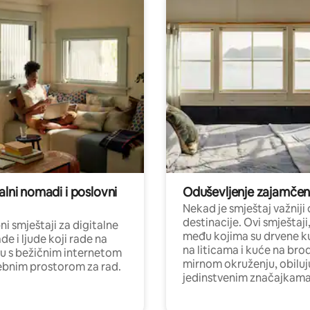
alni nomadi i poslovni
Oduševljenje zajamče
Nekad je smještaj važniji
destinacije. Ovi smještaji
i smještaji za digitalne
među kojima su drvene k
e i ljude koji rade na
na liticama i kuće na bro
nu s bežičnim internetom
mirnom okruženju, obiluj
ebnim prostorom za rad.
jedinstvenim značajkama