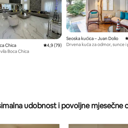
Seoska kućica – Juan Dolio
P
, recenzija: 145
Drvena kuća za odmor, sunce i 
ca Chica
Prosječna ocjena: 4,9/5, recenzija: 79
4,9 (79)
Guayacanesu
vila Boca Chica
imalna udobnost i povoljne mjesečne c