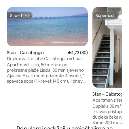
Superhost
Superhost
Superhost
Superhost
Stan – Calcatoggio
Prosječna ocjena: 4,73/5, recen
4,73 (30)
Duplex za 4 osobe Calcatoggio vrt bazen
more
Apartman Liscia, 50 metara od
prekrasne plaže Liscia, 30 min sjeverno
Ajaccio.Apartment prizemlje 4 osobe, 1
spavaća soba (1 krevet 140 cm), 1 dnevni
boravak opremljen kaučem na
razvlačenje 140 cm, 1 kupaonica, 1
Stan – Calcatoggi
kuhinja opremljena. Terasa 18m2,
Apartman s teras
privatni vrt u hladu od 163 m2 s
pristup plaži.
Dupleks 36 m ²s t
ležaljkom. Apartman je potpuno
izravan pristup pl
renoviran i vrlo dobro opremljen
dupleks čeka na 
.wifi,TV,perilica rublja, perilica suđa Veliki
Samo 200 metara o
parking,polog 200 eura,posteljina i
Popularni sadržaji u smještajima za
pristup) 500 m od 