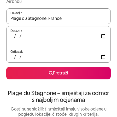
Airbnbu
Lokacija
Kada budu dostupni rezultati, moći ćete ih pregledati koristeći
Dolazak
Odlazak
Pretraži
Plage du Stagnone – smještaji za odmor
s najboljim ocjenama
Gosti su se složili: ti smještaji imaju visoke ocjene u
pogledu lokacije, čistoće i drugih kriterija.