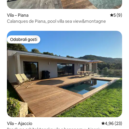
Vila – Piana
Prosječna
5 (9)
Calanques de Piana, pool villa sea view&montagne
Odabrali gosti
Odabrali gosti
Vila – Ajaccio
Prosječna ocje
4,96 (23)