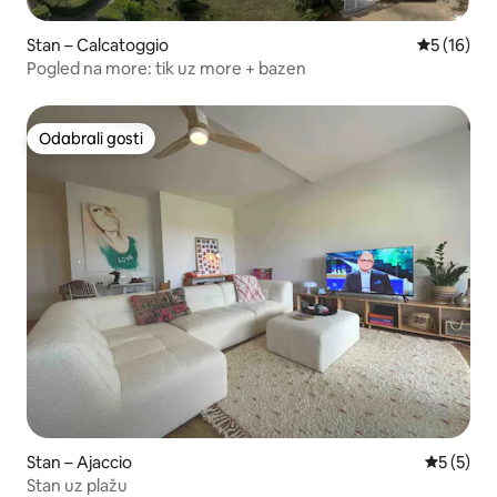
Stan – Calcatoggio
Prosječna 
5 (16)
Pogled na more: tik uz more + bazen
Odabrali gosti
Odabrali gosti
Stan – Ajaccio
Prosječna
5 (5)
Stan uz plažu