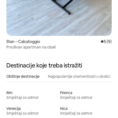
Stan – Calcatoggio
Prosječna
5 (9)
Predivan apartman na obali
Destinacije koje treba istražiti
Obližnje destinacije
Najpopularnije znamenitosti u okolici
Rim
Firenca
Smještaji za odmor
Smještaji za odmor
Venecija
Nica
Smještaji za odmor
Smještaji za odmor