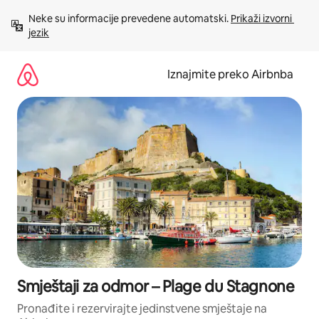
Prijeđi
Neke su informacije prevedene automatski. 
Prikaži izvorni 
na
jezik
sadržaj
Iznajmite preko Airbnba
Smještaji za odmor – Plage du Stagnone
Pronađite i rezervirajte jedinstvene smještaje na