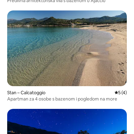
Predivna arhitektonska vila s bazenom u Ajacciu
Stan – Calcatoggio
Prosječna
5 (4)
Apartman za 4 osobe s bazenom i pogledom na more