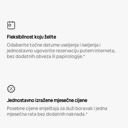
Fleksibilnost koju želite
Odaberite točne datume useljenja i iseljenja i
jednostavno ugovorite rezervaciju putem interneta,
bez dodatnih obveza ili papirologije.*
Jednostavno izražene mjesečne cijene
Posebne cijene smještaja za duži boravak i jedna
mjesečna rata bez dodatnih naknada.*