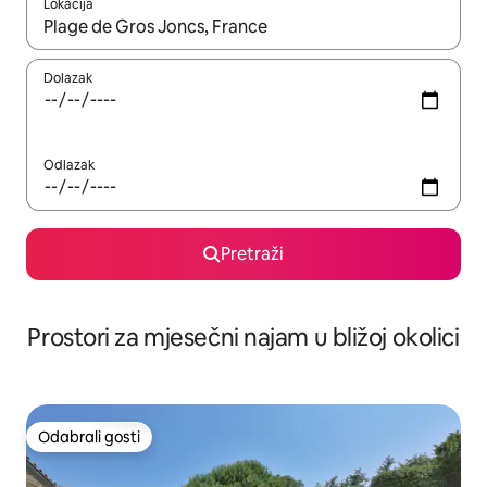
Lokacija
Kada budu dostupni rezultati, moći ćete ih pregledati koristeći
Dolazak
Odlazak
Pretraži
Prostori za mjesečni najam u bližoj okolici
Odabrali gosti
Odabrali gosti