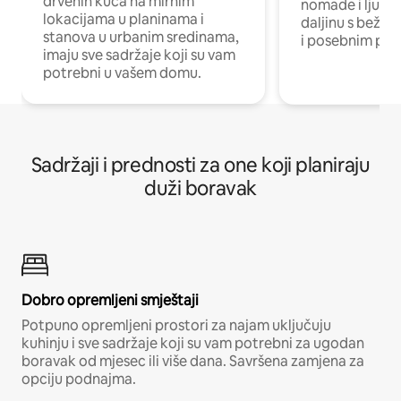
drvenih kuća na mirnim
nomade i ljude 
lokacijama u planinama i
daljinu s bežič
stanova u urbanim sredinama,
i posebnim pro
imaju sve sadržaje koji su vam
potrebni u vašem domu.
Sadržaji i prednosti za one koji planiraju
duži boravak
Dobro opremljeni smještaji
Potpuno opremljeni prostori za najam uključuju
kuhinju i sve sadržaje koji su vam potrebni za ugodan
boravak od mjesec ili više dana. Savršena zamjena za
opciju podnajma.