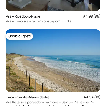
Vila – Rivedoux-Plage
Prosječna ocje
4,99 (96)
Vila uz more s izravnim pristupom iz vrta
Odabrali gosti
Odabrali gosti
Kuća – Sainte-Marie-de-Ré
Prosječna ocje
4,94 (18)
Vila Rétaise s pogledom na more – Sainte-Marie-de-Ré