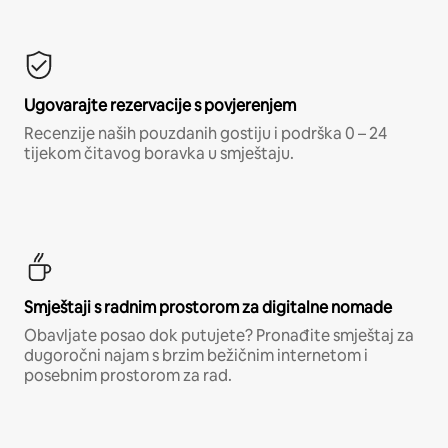
Ugovarajte rezervacije s povjerenjem
Recenzije naših pouzdanih gostiju i podrška 0 – 24
tijekom čitavog boravka u smještaju.
Smještaji s radnim prostorom za digitalne nomade
Obavljate posao dok putujete? Pronađite smještaj za
dugoročni najam s brzim bežičnim internetom i
posebnim prostorom za rad.