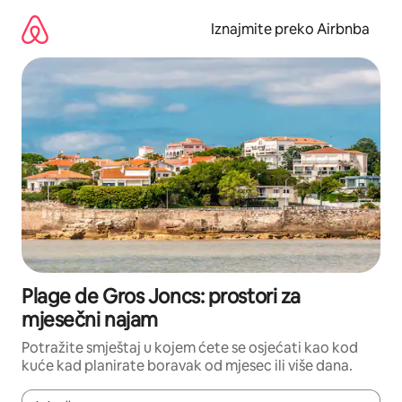
Prijeđi
na
Iznajmite preko Airbnba
sadržaj
Plage de Gros Joncs: prostori za
mjesečni najam
Potražite smještaj u kojem ćete se osjećati kao kod
kuće kad planirate boravak od mjesec ili više dana.