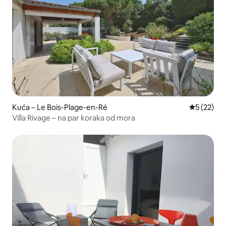
Kuća – Le Bois-Plage-en-Ré
Prosječna 
5 (22)
Villa Rivage – na par koraka od mora