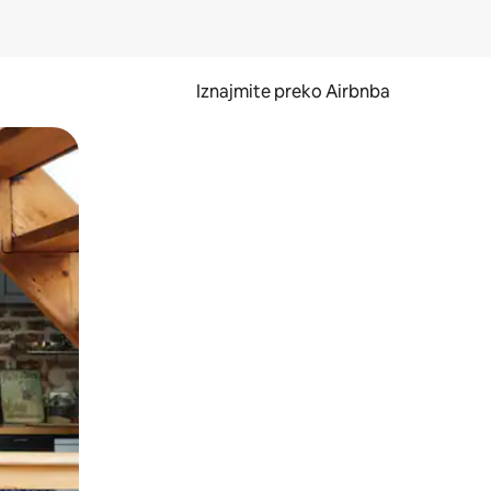
Iznajmite preko Airbnba
li prelaskom prstom po zaslonu.