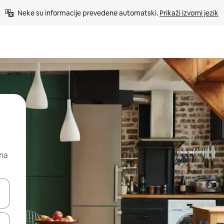
Neke su informacije prevedene automatski. 
Prikaži izvorni jezik
 na
dati koristeći se strelicama prema gore i prema dolje, kao i dodirom i