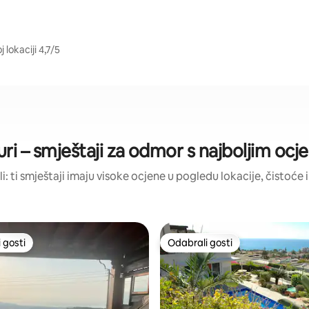
 lokaciji 4,7/5
uri – smještaji za odmor s najboljim oc
li: ti smještaji imaju visoke ocjene u pogledu lokacije, čistoće i
 gosti
Odabrali gosti
 gosti
Odabrali gosti