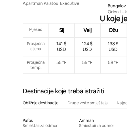
Apartman Palatoui Executive
Bungalov 
Orion I –
U koje j
Mjesec
Sij
Velj
Ožu
141 $
124 $
138 $
Prosječna
cijena
USD
USD
USD
55 °F
55 °F
58 °F
Prosječna
temp.
Destinacije koje treba istražiti
Obližnje destinacije
Druge vrste smještaja
Najpo
Pafos
Amman
Smještaji za odmor
Smještaji za odmor