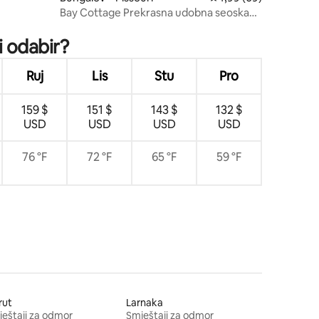
Bay Cottage Prekrasna udobna seoska
kućica - područje uz plažu
i odabir?
Ruj
Lis
Stu
Pro
159 $
151 $
143 $
132 $
USD
USD
USD
USD
76 °F
72 °F
65 °F
59 °F
rut
Larnaka
eštaji za odmor
Smještaji za odmor