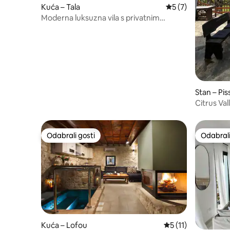
Kuća – Tala
Prosječna ocjena: 
5 (7)
Moderna luksuzna vila s privatnim
bazenom
Stan – Pis
Citrus Val
Odabrali gosti
Odabrali
Odabrali gosti
Odabrali
Kuća – Lofou
Prosječna ocjena: 5
5 (11)