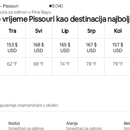
– Pissouri
Prosječna ocjena: 5/5, recenzija: 14
5 (14)
 kuća za odmor u Pine Bayu
e vrijeme Pissouri kao destinacija najbolj
Tra
Svi
Lip
Srp
Kol
153 $
168 $
165 $
167 $
157 $
USD
USD
USD
USD
USD
62 °F
68 °F
74 °F
78 °F
79 °F
pularnije znamenitosti u okolici
Rodos
Alanja
Bei
Smještaji za odmor
Smještaji za odmor
Smj