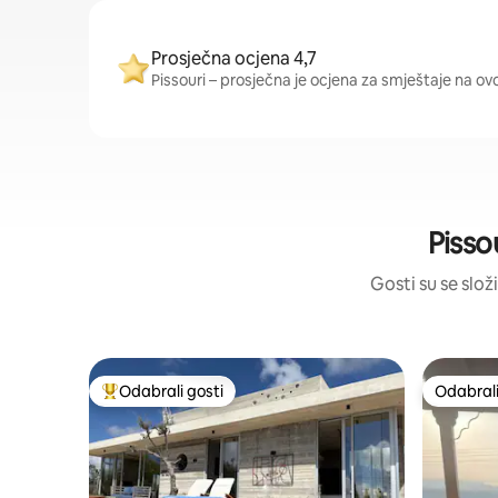
Prosječna ocjena 4,7
Pissouri – prosječna je ocjena za smještaje na ovoj
Pisso
Gosti su se složi
Odabrali gosti
Odabrali
Među najviše rangiranima s oznakom „Odabrali gosti”
Odabrali