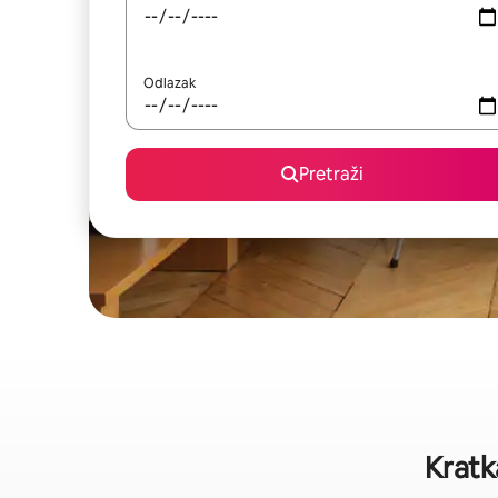
Odlazak
Pretraži
Kratk