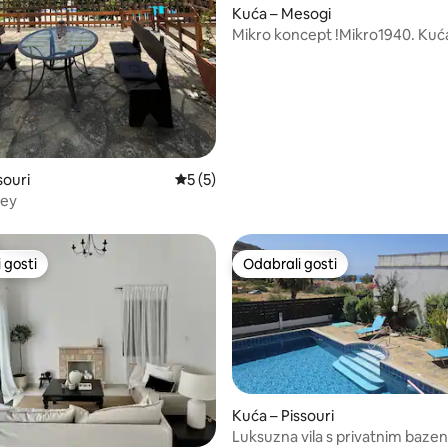
5/5, recenzija: 7
Kuća – Mesogi
Mikro koncept !Mikro1940. Kuć
odmor
souri
Prosječna ocjena: 5/5, recenzija: 5
5 (5)
ley
 gosti
Odabrali gosti
 gosti
Odabrali gosti
Kuća – Pissouri
Luksuzna vila s privatnim baz
/5, recenzija: 11