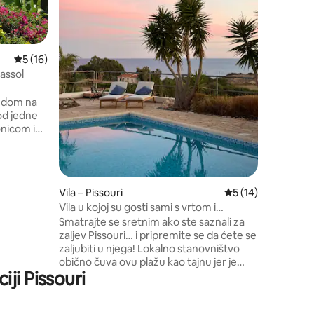
a stres n
Uživajte
prirodnim
proteže p
Prosječna ocjena: 5/5, recenzija: 16
5 (16)
ugasite sv
massol
osvjetlja
daleko od
ledom na
naša vila 
 od jedne
utočište 
nicom i
 na more.
atne
 dnevni
 i
Vila – Pissouri
Prosječna ocjena: 5
5 (14)
Vila u kojoj su gosti sami s vrtom i
rostor vrlo
bazenom
Smatrajte se sretnim ako ste saznali za
zaljev Pissouri… i pripremite se da ćete se
 prostor
zaljubiti u njega! Lokalno stanovništvo
o plaže,
obično čuva ovu plažu kao tajnu jer je
ji Pissouri
jedna od njezinih glavnih atrakcija, uz
prekrasan pogled i kristalno plavo more,
mir i tišina koji se rijetko mogu naći na