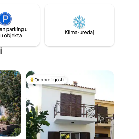
popularnim plažama. Naša vila s dvije
spavaće sobe nalazi se na samo 5 minuta
hoda od plaže i opremljena je svime što
vam je potrebno. Samo dođite i uživajte u
Pissouriju i zavolite ga jednako kao i mi!
an parking u
Klima-uređaj
pu objekta
i
Odabrali gosti
nakom „Odabrali gosti”
Među najviše rangiranima s oznakom „Odabrali gosti”