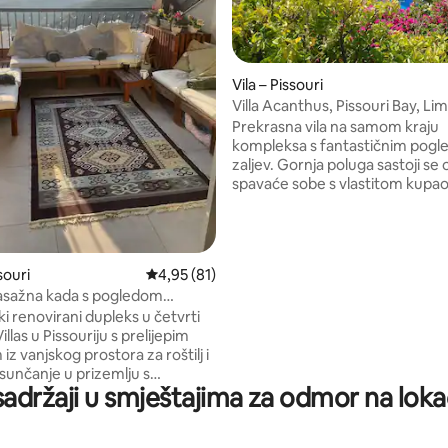
Vila – Pissouri
Villa Acanthus, Pissouri Bay, Li
5, recenzija: 56
Prekrasna vila na samom kraju
kompleksa s fantastičnim pog
zaljev. Gornja poluga sastoji se
spavaće sobe s vlastitom kupao
prekrasne verande s pogledom
U prizemlju se nalaze dvije dod
spavaće sobe i dvije kupaonice,
boravak s televizorom, DVD-om
souri
Prosječna ocjena: 4,95/5, recenzija: 81
4,95 (81)
bežičnim internetom, potpuno
 masažna kada s pogledom
opremljena kuhinja. Vanjski je p
nedavno renoviran
lski renovirani dupleks u četvrti
privatan i miran. Vlastiti bazen s
llas u Pissouriju s prelijepim
ležaljkama i suncobranima, lijep
z vanjskog prostora za roštilj i
za roštilj. Pješačka udaljenost d
 sunčanje u prizemlju s
restorana i trgovina
sadržaji u smještajima za odmor na lokaci
Stan ima pristup
om bazenu od 12 metara preko
a i namjenskom parkirališnom