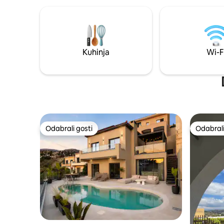
mjestu. Do centra sela ima 10 minuta
hoda, a tu
sadržaji. U krugu od 5 minuta vožnje
nalazi se 
zaljevu Pi
vožnje ili 3 km. Zračna
Kuhinja
Wi-F
udaljena j
Odabrali gosti
Odabrali
Odabrali gosti
Odabrali