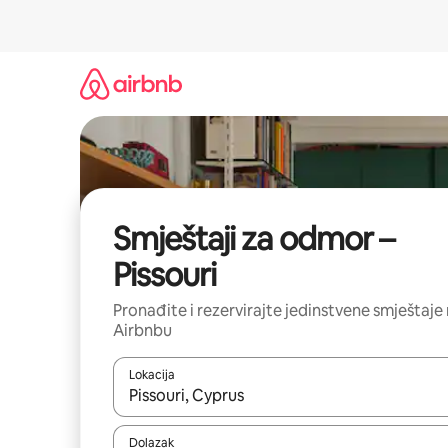
Prijeđi
na
sadržaj
Smještaji za odmor –
Pissouri
Pronađite i rezervirajte jedinstvene smještaje
Airbnbu
Lokacija
Kada budu dostupni rezultati, moći ćete ih pregle
Dolazak