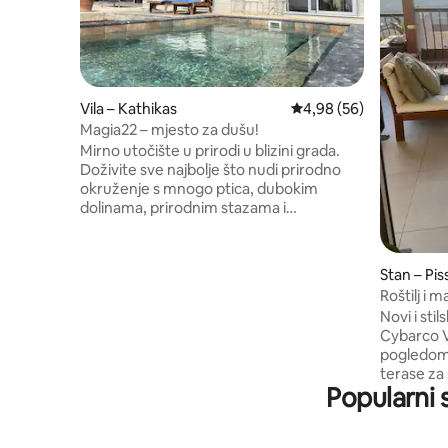
Vila – Kathikas
Prosječna ocjena: 4,98/
4,98 (56)
Magia22 – mjesto za dušu!
Mirno utočište u prirodi u blizini grada.
Doživite sve najbolje što nudi prirodno
okruženje s mnogo ptica, dubokim
dolinama, prirodnim stazama i
vinogradima. Pješačite ili šetajte obližnjim
stazama Agiasma i Moundiko ili
jednostavno uživajte u prirodi. U blizini su
Stan – Pis
pješčane plaže Coral Bay (12 km) ili Latchi
Roštilj i
(14 km) nagrađene plavom zastavom.
+bazen, 
Novi i sti
Vinsko podrum Vasilikon udaljeno je 2 km.
Cybarco Vi
Opustite se i napunite baterije uz čaroliju
pogledom i
prirode, ali uz sve udobnosti doma.
terase za
Magia22 ima 7 ležaja, besplatan Wi-Fi,
Popularni 
masažnom kadom. 
prostor za roštilj i sve moderne sadržaje
zajedničk
puta stan