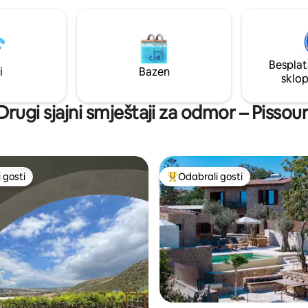
 su i brojni restorani i zabavni
veliki supermarket, a plaža u
ssouri udaljena je 10 minuta
Besplat
 luka Paphos
i
Bazen
sklo
e 25 minuta vožnje.
Drugi sjajni smještaji za odmor – Pissour
 gosti
Odabrali gosti
 gosti
Među najviše rangiranima s oz