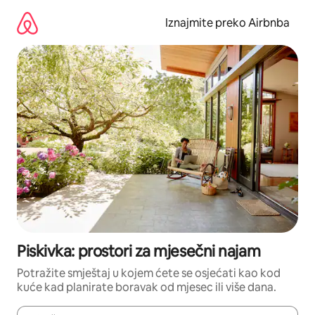
Prijeđi
na
Iznajmite preko Airbnba
sadržaj
Piskivka: prostori za mjesečni najam
Potražite smještaj u kojem ćete se osjećati kao kod
kuće kad planirate boravak od mjesec ili više dana.