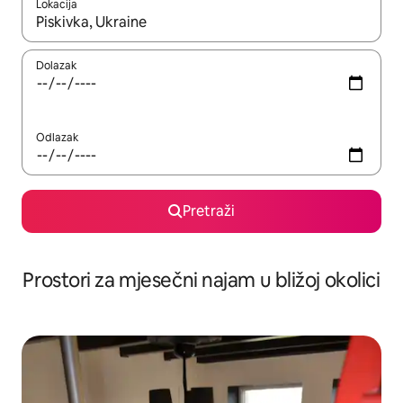
Lokacija
Kada budu dostupni rezultati, moći ćete ih pregledati koristeći
Dolazak
Odlazak
Pretraži
Prostori za mjesečni najam u bližoj okolici