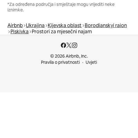
*Za određena područja i smještaje mogu vrijediti neke
iznimke.
Airbnb
Ukrajina
Kijevska oblast
Borodianskyi raion
Piskivka
Prostori za mjesečni najam
© 2026 Airbnb, Inc.
Pravila o privatnosti
Uvjeti