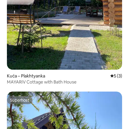
Kuća – Plakhtyanka
Prosječna
5 (3)
MAYARIV Cottage with Bath House
Superhost
Superhost