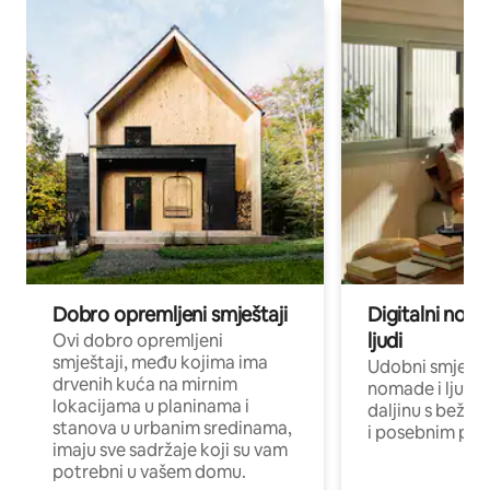
Dobro opremljeni smještaji
Digitalni noma
ljudi
Ovi dobro opremljeni
smještaji, među kojima ima
Udobni smještaj
drvenih kuća na mirnim
nomade i ljude 
lokacijama u planinama i
daljinu s bežič
stanova u urbanim sredinama,
i posebnim pro
imaju sve sadržaje koji su vam
potrebni u vašem domu.