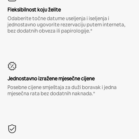
Fleksibilnost koju želite
Odaberite točne datume useljenja i iseljenja i
jednostavno ugovorite rezervaciju putem interneta,
bez dodatnih obveza ili papirologije.*
Jednostavno izražene mjesečne cijene
Posebne cijene smještaja za duži boravak i jedna
mjesečna rata bez dodatnih naknada.*