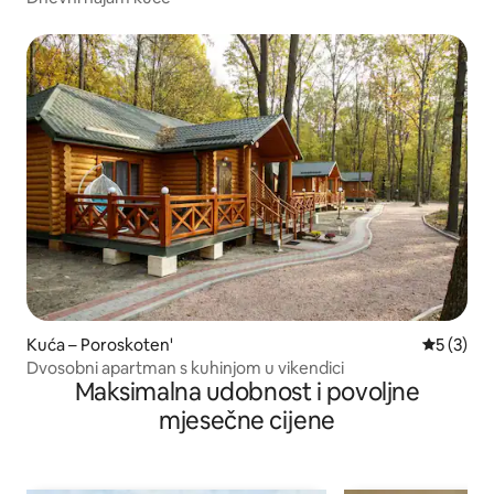
Kuća – Poroskoten'
Prosječna
5 (3)
Dvosobni apartman s kuhinjom u vikendici
Maksimalna udobnost i povoljne
mjesečne cijene