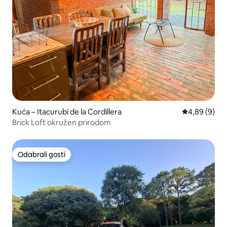
Kuća – Itacurubí de la Cordillera
Prosječna ocj
4,89 (9)
Brick Loft okružen prirodom
Odabrali gosti
Odabrali gosti