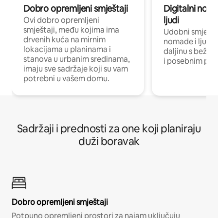
Dobro opremljeni smještaji
Digitalni noma
ljudi
Ovi dobro opremljeni
smještaji, među kojima ima
Udobni smještaj
drvenih kuća na mirnim
nomade i ljude 
lokacijama u planinama i
daljinu s bežič
stanova u urbanim sredinama,
i posebnim pro
imaju sve sadržaje koji su vam
potrebni u vašem domu.
Sadržaji i prednosti za one koji planiraju
duži boravak
Dobro opremljeni smještaji
Potpuno opremljeni prostori za najam uključuju