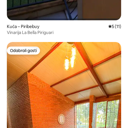
Kuća – Piribebuy
Prosječna 
5 (11)
Vinarija La Bella Piriguari
Odabrali gosti
Odabrali gosti