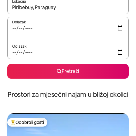
Lokacija
Kada budu dostupni rezultati, moći ćete ih pregledati koristeći
Dolazak
Odlazak
Pretraži
Prostori za mjesečni najam u bližoj okolici
Odabrali gosti
Među najviše rangiranima s oznakom „Odabrali gosti”