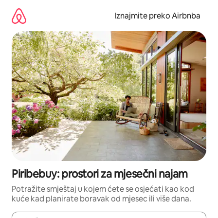
Prijeđi
na
Iznajmite preko Airbnba
sadržaj
Piribebuy: prostori za mjesečni najam
Potražite smještaj u kojem ćete se osjećati kao kod
kuće kad planirate boravak od mjesec ili više dana.