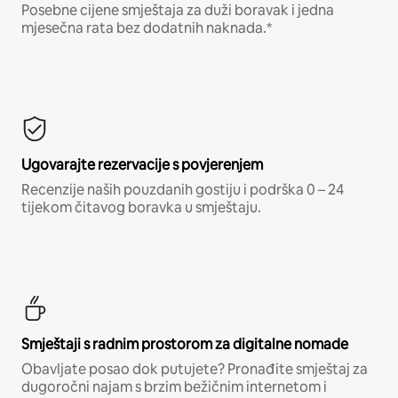
Posebne cijene smještaja za duži boravak i jedna
mjesečna rata bez dodatnih naknada.*
Ugovarajte rezervacije s povjerenjem
Recenzije naših pouzdanih gostiju i podrška 0 – 24
tijekom čitavog boravka u smještaju.
Smještaji s radnim prostorom za digitalne nomade
Obavljate posao dok putujete? Pronađite smještaj za
dugoročni najam s brzim bežičnim internetom i