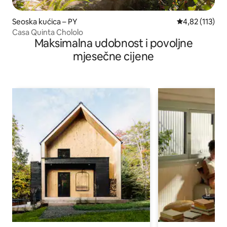
Seoska kućica – PY
Prosječna ocje
4,82 (113)
Casa Quinta Chololo
Maksimalna udobnost i povoljne
mjesečne cijene