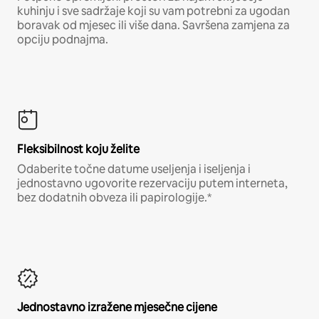
kuhinju i sve sadržaje koji su vam potrebni za ugodan
boravak od mjesec ili više dana. Savršena zamjena za
opciju podnajma.
Fleksibilnost koju želite
Odaberite točne datume useljenja i iseljenja i
jednostavno ugovorite rezervaciju putem interneta,
bez dodatnih obveza ili papirologije.*
Jednostavno izražene mjesečne cijene