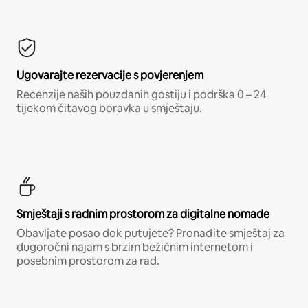
Ugovarajte rezervacije s povjerenjem
Recenzije naših pouzdanih gostiju i podrška 0 – 24
tijekom čitavog boravka u smještaju.
Smještaji s radnim prostorom za digitalne nomade
Obavljate posao dok putujete? Pronađite smještaj za
dugoročni najam s brzim bežičnim internetom i
posebnim prostorom za rad.