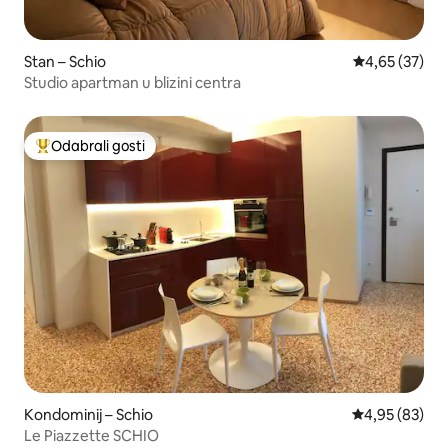
Stan – Schio
Prosječna ocje
4,65 (37)
Studio apartman u blizini centra
Odabrali gosti
Među najviše rangiranima s oznakom „Odabrali gosti”
Kondominij – Schio
Prosječna ocje
4,95 (83)
Le Piazzette SCHIO