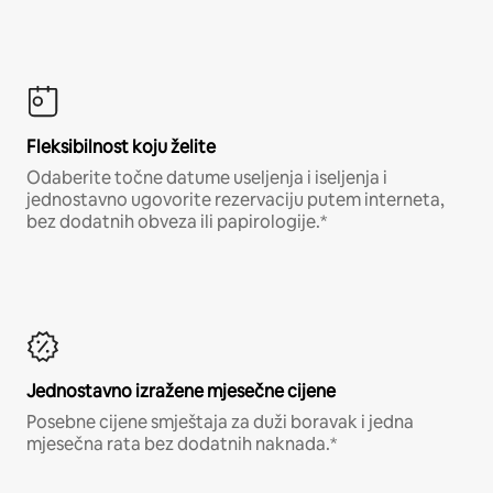
Fleksibilnost koju želite
Odaberite točne datume useljenja i iseljenja i
jednostavno ugovorite rezervaciju putem interneta,
bez dodatnih obveza ili papirologije.*
Jednostavno izražene mjesečne cijene
Posebne cijene smještaja za duži boravak i jedna
mjesečna rata bez dodatnih naknada.*