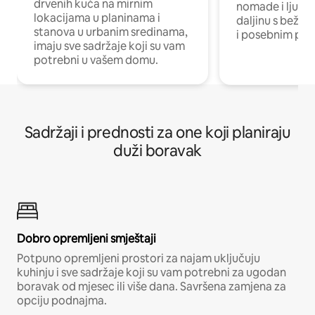
drvenih kuća na mirnim
nomade i ljude 
lokacijama u planinama i
daljinu s bežič
stanova u urbanim sredinama,
i posebnim pro
imaju sve sadržaje koji su vam
potrebni u vašem domu.
Sadržaji i prednosti za one koji planiraju
duži boravak
Dobro opremljeni smještaji
Potpuno opremljeni prostori za najam uključuju
kuhinju i sve sadržaje koji su vam potrebni za ugodan
boravak od mjesec ili više dana. Savršena zamjena za
opciju podnajma.