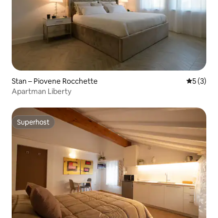
Stan – Piovene Rocchette
Prosječna
5 (3)
Apartman Liberty
Superhost
Superhost