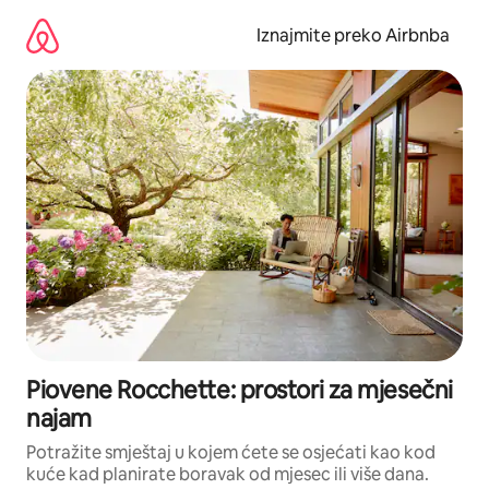
Prijeđi
na
Iznajmite preko Airbnba
sadržaj
Piovene Rocchette: prostori za mjesečni
najam
Potražite smještaj u kojem ćete se osjećati kao kod
kuće kad planirate boravak od mjesec ili više dana.