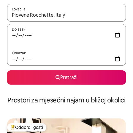
Lokacija
Kada budu dostupni rezultati, moći ćete ih pregledati koristeći
Dolazak
Odlazak
Pretraži
Prostori za mjesečni najam u bližoj okolici
Odabrali gosti
Među najviše rangiranima s oznakom „Odabrali gosti”