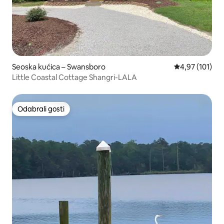
Seoska kućica – Swansboro
Prosječna ocjen
4,97 (101)
Little Coastal Cottage Shangri-LALA
Odabrali gosti
Odabrali gosti