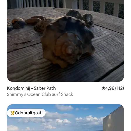
Kondominij – Salter Path
Prosječna ocjen
4,96 (112)
Shimmy's Ocean Club Surf Shack
Odabrali gosti
Među najviše rangiranima s oznakom „Odabrali gosti”