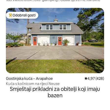
Odabrali gosti
Među najviše rangiranima s oznakom „Odabrali gosti”
Gostinjska kuća – Arapahoe
Prosječna ocjen
4,97 (428)
Kuća s kočnicom na rijeci Neuse
Smještaji prikladni za obitelji koji imaju
bazen