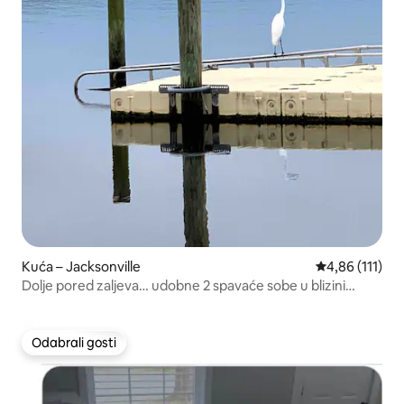
Kuća – Jacksonville
Prosječna ocje
4,86 (111)
Dolje pored zaljeva… udobne 2 spavaće sobe u blizini
parka
Odabrali gosti
Odabrali gosti