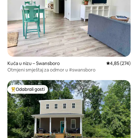
Kuća u nizu – Swansboro
Prosječna ocjen
4,85 (274)
Otmjeni smještaj za odmor u #swansboro
Odabrali gosti
Među najviše rangiranima s oznakom „Odabrali gosti”