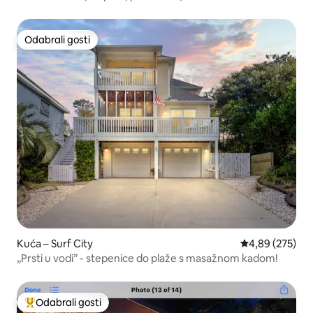
Odabrali gosti
Odabrali gosti
Kuća – Surf City
Prosječna ocjen
4,89 (275)
„Prsti u vodi” - stepenice do plaže s masažnom kadom!
Odabrali gosti
Među najviše rangiranima s oznakom „Odabrali gosti”