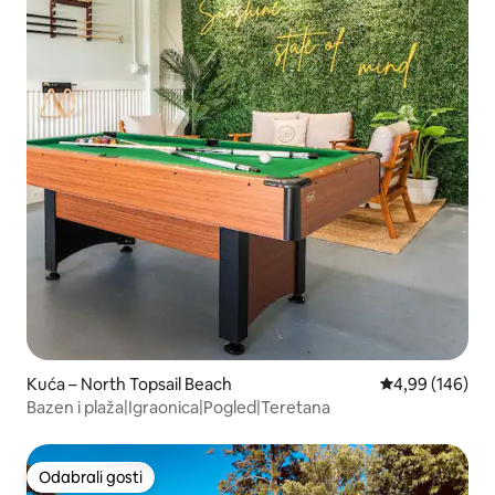
Kuća – North Topsail Beach
Prosječna ocjen
4,99 (146)
Bazen i plaža|Igraonica|Pogled|Teretana
Odabrali gosti
Odabrali gosti