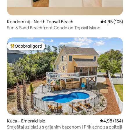
Kondominij – North Topsail Beach
Prosječna ocjen
4,95 (105)
Sun & Sand Beachfront Condo on Topsail Island
Odabrali gosti
Među najviše rangiranima s oznakom „Odabrali gosti”
Kuća – Emerald Isle
Prosječna ocjen
4,98 (164)
Smještaj uz plažu s grijanim bazenom | Prikladno za obitelji