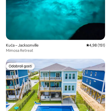
Kuća – Jacksonville
Prosječna ocjen
4,98 (151)
Mimosa Retreat
Odabrali gosti
Odabrali gosti