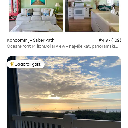
Kondominij – Salter Path
Prosječna ocjen
4,97 (109)
OceanFront MillionDollarView – najviše kat, panoramski
pogled
Odabrali gosti
Među najviše rangiranima s oznakom „Odabrali gosti”