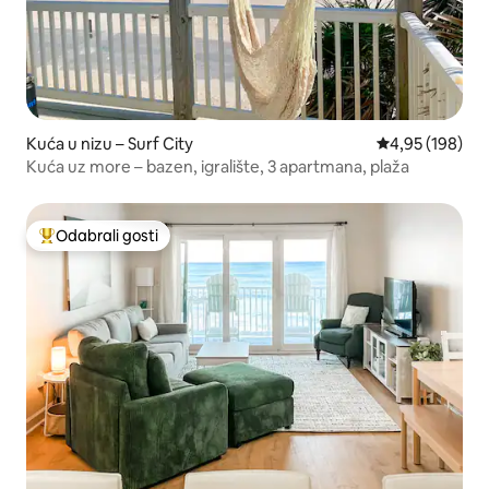
Kuća u nizu – Surf City
Prosječna ocjen
4,95 (198)
Kuća uz more – bazen, igralište, 3 apartmana, plaža
Odabrali gosti
Među najviše rangiranima s oznakom „Odabrali gosti”