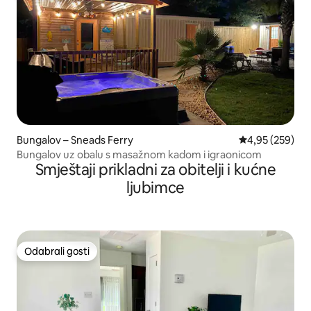
Bungalov – Sneads Ferry
Prosječna ocjen
4,95 (259)
Bungalov uz obalu s masažnom kadom i igraonicom
Smještaji prikladni za obitelji i kućne
ljubimce
Odabrali gosti
Odabrali gosti