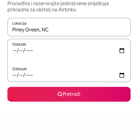
Pronađite i rezervirajte jedinstvene smještaje
prikladne za obitelj na Airbnbu
Lokacija
Kada budu dostupni rezultati, moći ćete ih pregledati koristeći
Dolazak
Odlazak
Pretraži