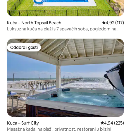
Kuća – North Topsail Beach
Prosječna ocje
4,92 (117)
Luksuzna kuća na plaži s 7 spavaćih soba, pogledom na
ocean, bazenom i masažnom kadom
Odabrali gosti
Odabrali gosti
Kuća – Surf City
Prosječna ocjen
4,94 (225)
Masažna kada, na plaži, privatnost, restorani u blizini