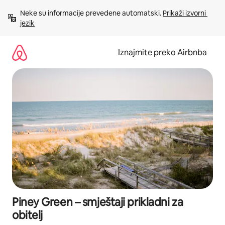
Prijeđi
Neke su informacije prevedene automatski. 
Prikaži izvorni 
na
jezik
sadržaj
Iznajmite preko Airbnba
Piney Green – smještaji prikladni za
obitelj