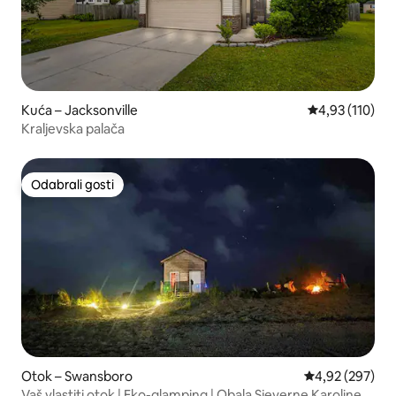
Kuća – Jacksonville
Prosječna ocjen
4,93 (110)
Kraljevska palača
Odabrali gosti
Odabrali gosti
Otok – Swansboro
Prosječna ocjen
4,92 (297)
Vaš vlastiti otok | Eko-glamping | Obala Sjeverne Karoline