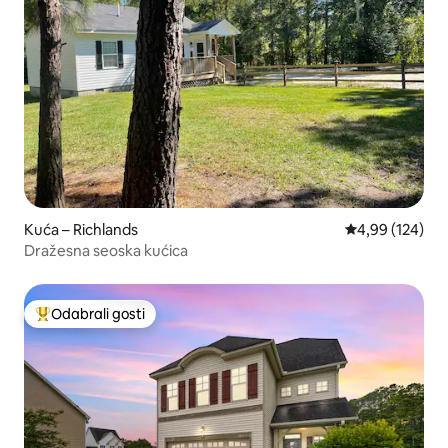
Kuća – Richlands
Prosječna ocjen
4,99 (124)
Dražesna seoska kućica
Odabrali gosti
Među najviše rangiranima s oznakom „Odabrali gosti”