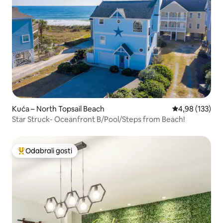
Kuća – North Topsail Beach
Prosječna ocjen
4,98 (133)
Star Struck- Oceanfront B/Pool/Steps from Beach!
Odabrali gosti
Među najviše rangiranima s oznakom „Odabrali gosti”