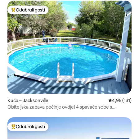
Odabrali gosti
Među najviše rangiranima s oznakom „Odabrali gosti”
Kuća – Jacksonville
Prosječna ocje
4,95 (131)
Obiteljska zabava počinje ovdje! 4 spavaće sobe s
privatnim bazenom!
Odabrali gosti
Među najviše rangiranima s oznakom „Odabrali gosti”