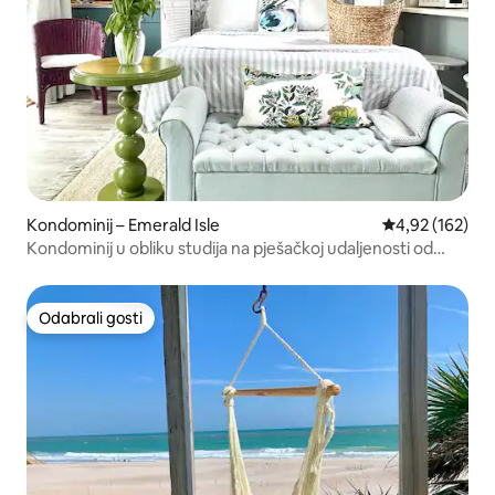
Kondominij – Emerald Isle
Prosječna ocjen
4,92 (162)
Kondominij u obliku studija na pješačkoj udaljenosti od
plaže!
Odabrali gosti
Odabrali gosti