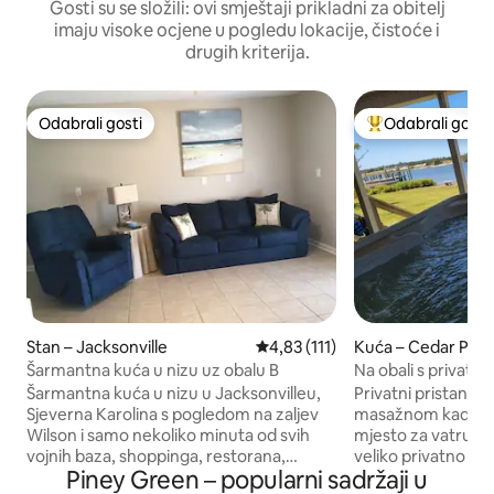
Gosti su se složili: ovi smještaji prikladni za obitelj
imaju visoke ocjene u pogledu lokacije, čistoće i
drugih kriterija.
Odabrali gosti
Odabrali gosti
Odabrali gosti
Među najviše ran
Stan – Jacksonville
Prosječna ocjena: 4,83/5, recenz
4,83 (111)
Kuća – Cedar Poin
Šarmantna kuća u nizu uz obalu B
Na obali s privatni
masažnom kadom 
Šarmantna kuća u nizu u Jacksonvilleu,
Privatni pristaništ
plivanje
Sjeverna Karolina s pogledom na zaljev
masažnom kadom, 
Wilson i samo nekoliko minuta od svih
mjesto za vatru, X
vojnih baza, shoppinga, restorana,
veliko privatno og
Piney Green – popularni sadržaji u
teretane Planet Fitness, parkova i oko 20
PONESITE SVOJ BRO