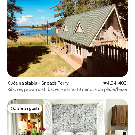
Kuća na stablu – Sneads Ferry
Prosječna ocjen
4,94 (403)
Ribolov, privatnost, bazen - samo 10 minuta do plaže/baze
Odabrali gosti
Odabrali gosti