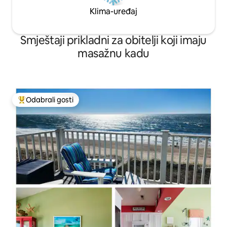
Klima-uređaj
Smještaji prikladni za obitelji koji imaju
masažnu kadu
Odabrali gosti
Među najviše rangiranima s oznakom „Odabrali gosti”