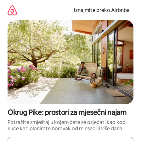
Prijeđi
na
Iznajmite preko Airbnba
sadržaj
Okrug Pike: prostori za mjesečni najam
Potražite smještaj u kojem ćete se osjećati kao kod
kuće kad planirate boravak od mjesec ili više dana.