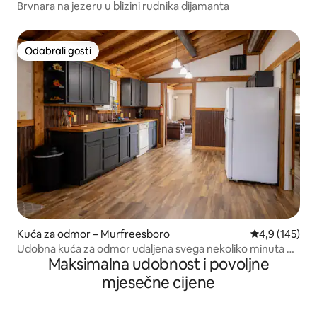
Brvnara na jezeru u blizini rudnika dijamanta
Odabrali gosti
Odabrali gosti
Kuća za odmor – Murfreesboro
Prosječna ocje
4,9 (145)
Udobna kuća za odmor udaljena svega nekoliko minuta od
Maksimalna udobnost i povoljne
rudnika dijamanata.
mjesečne cijene