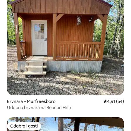
Brvnara – Murfreesboro
Prosječna ocje
4,91 (54)
Udobna brvnara na Beacon Hillu
Odabrali gosti
Odabrali gosti