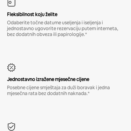
Fleksibilnost koju želite
Odaberite točne datume useljenja i iseljenja i
jednostavno ugovorite rezervaciju putem interneta,
bez dodatnih obveza ili papirologije.*
Jednostavno izražene mjesečne cijene
Posebne cijene smještaja za duži boravak i jedna
mjesečna rata bez dodatnih naknada.*