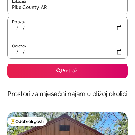
Lokacija
Kada budu dostupni rezultati, moći ćete ih pregledati koristeći
Dolazak
Odlazak
Pretraži
Prostori za mjesečni najam u bližoj okolici
Odabrali gosti
Među najviše rangiranima s oznakom „Odabrali gosti”