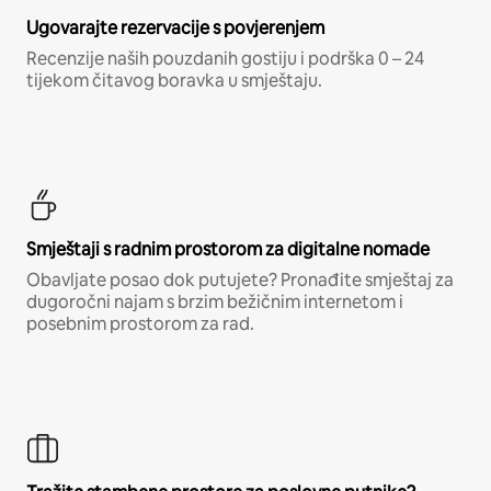
Ugovarajte rezervacije s povjerenjem
Recenzije naših pouzdanih gostiju i podrška 0 – 24
tijekom čitavog boravka u smještaju.
Smještaji s radnim prostorom za digitalne nomade
Obavljate posao dok putujete? Pronađite smještaj za
dugoročni najam s brzim bežičnim internetom i
posebnim prostorom za rad.