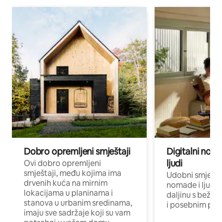
Dobro opremljeni smještaji
Digitalni noma
ljudi
Ovi dobro opremljeni
smještaji, među kojima ima
Udobni smještaj
drvenih kuća na mirnim
nomade i ljude 
lokacijama u planinama i
daljinu s bežič
stanova u urbanim sredinama,
i posebnim pro
imaju sve sadržaje koji su vam