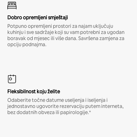
Dobro opremljeni smještaji
Potpuno opremljeni prostori za najam uključuju
kuhinju i sve sadržaje koji su vam potrebni za ugodan
boravak od mjesec ili više dana. Savršena zamjena za
opciju podnajma.
Fleksibilnost koju želite
Odaberite točne datume useljenja i iseljenja i
jednostavno ugovorite rezervaciju putem interneta,
bez dodatnih obveza ili papirologije.*