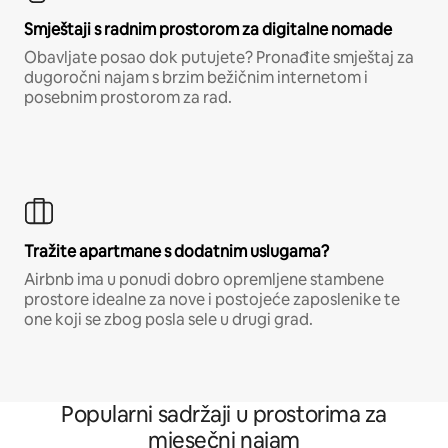
Smještaji s radnim prostorom za digitalne nomade
Obavljate posao dok putujete? Pronađite smještaj za
dugoročni najam s brzim bežičnim internetom i
posebnim prostorom za rad.
Tražite apartmane s dodatnim uslugama?
Airbnb ima u ponudi dobro opremljene stambene
prostore idealne za nove i postojeće zaposlenike te
one koji se zbog posla sele u drugi grad.
Popularni sadržaji u prostorima za
mjesečni najam