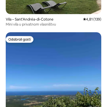
Vila – Sant'Andréa-di-Cotone
Prosječna ocjen
4,81 (139)
Mini vila u privatnom vlasništvu
Odabrali gosti
Odabrali gosti