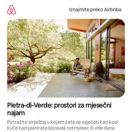
Prijeđi
na
Iznajmite preko Airbnba
sadržaj
Pietra-di-Verde: prostori za mjesečni
najam
Potražite smještaj u kojem ćete se osjećati kao kod
kuće kad planirate boravak od mjesec ili više dana.