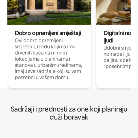
Dobro opremljeni smještaji
Digitalni noma
ljudi
Ovi dobro opremljeni
smještaji, među kojima ima
Udobni smještaj
drvenih kuća na mirnim
nomade i ljude 
lokacijama u planinama i
daljinu s bežič
stanova u urbanim sredinama,
i posebnim pro
imaju sve sadržaje koji su vam
potrebni u vašem domu.
Sadržaji i prednosti za one koji planiraju
duži boravak