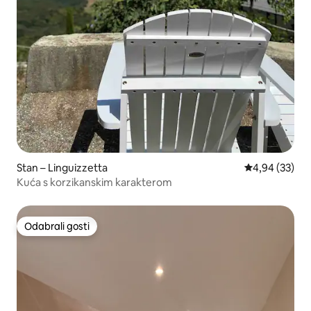
Stan – Linguizzetta
Prosječna ocje
4,94 (33)
Kuća s korzikanskim karakterom
Odabrali gosti
Odabrali gosti