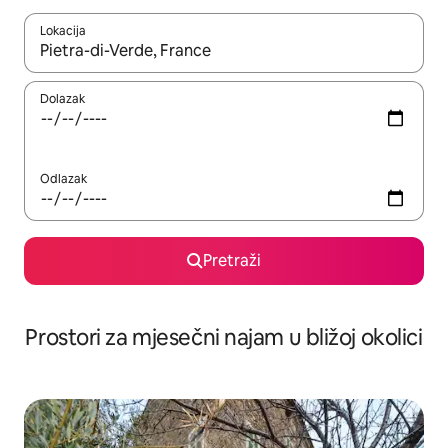
Lokacija
Kada budu dostupni rezultati, moći ćete ih pregledati koristeći
Dolazak
Odlazak
Pretraži
Prostori za mjesečni najam u bližoj okolici