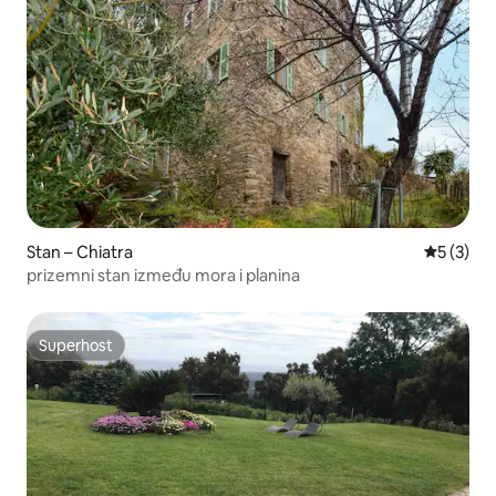
Stan – Chiatra
Prosječna
5 (3)
prizemni stan između mora i planina
Superhost
Superhost