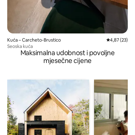
Kuća – Carcheto-Brustico
Prosječna ocje
4,87 (23)
Seoska kuća
Maksimalna udobnost i povoljne
mjesečne cijene