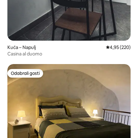
Kuća – Napulj
Prosječna ocjen
4,95 (220)
Casina al duomo
Odabrali gosti
Odabrali gosti