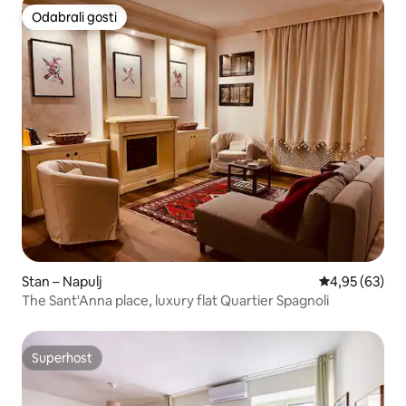
Odabrali gosti
Odabrali gosti
Stan – Napulj
Prosječna ocje
4,95 (63)
The Sant'Anna place, luxury flat Quartier Spagnoli
Superhost
Superhost