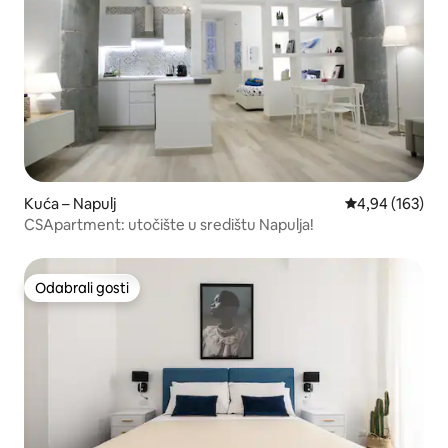
Kuća – Napulj
Prosječna ocjen
4,94 (163)
CSApartment: utočište u središtu Napulja!
Odabrali gosti
Odabrali gosti