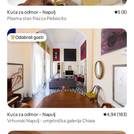
Kuća za odmor – Napulj
Prosječna
5 (8)
Plasma stan Piazza Plebiscito
Odabrali gosti
Među najviše rangiranima s oznakom „Odabrali gosti”
Kuća za odmor – Napulj
Prosječna ocjen
4,94 (183)
Vrhunski Napulj - umjetnička galerija Chiaia