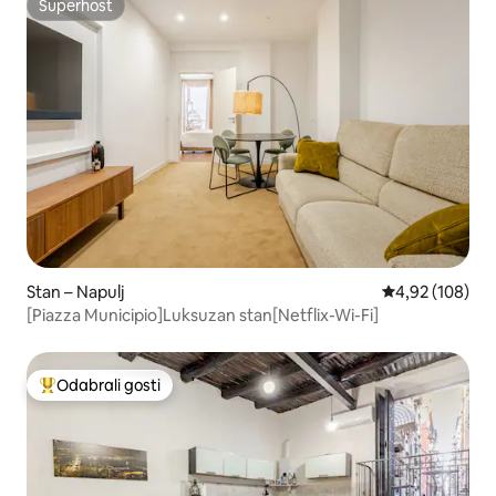
Superhost
Superhost
Stan – Napulj
Prosječna ocjen
4,92 (108)
[Piazza Municipio]Luksuzan stan[Netflix-Wi-Fi]
Odabrali gosti
Među najviše rangiranima s oznakom „Odabrali gosti”