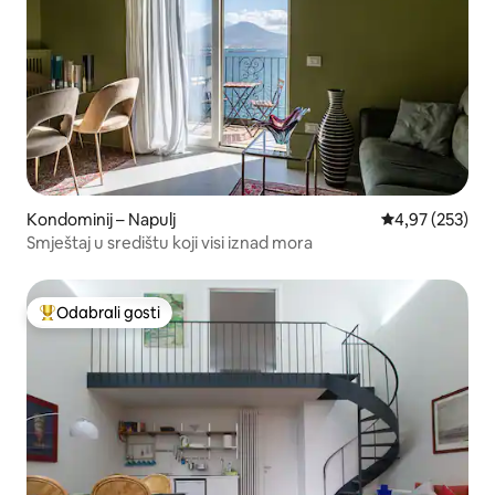
Kondominij – Napulj
Prosječna ocjen
4,97 (253)
Smještaj u središtu koji visi iznad mora
Odabrali gosti
Među najviše rangiranima s oznakom „Odabrali gosti”