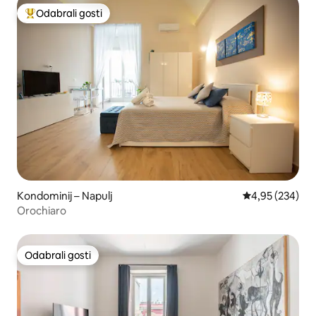
Odabrali gosti
Među najviše rangiranima s oznakom „Odabrali gosti”
Kondominij – Napulj
Prosječna ocjen
4,95 (234)
Orochiaro
Odabrali gosti
Odabrali gosti