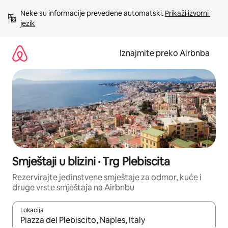
Prijeđi
Neke su informacije prevedene automatski. 
Prikaži izvorni 
na
jezik
sadržaj
Iznajmite preko Airbnba
Smještaji u blizini · Trg Plebiscita
Rezervirajte jedinstvene smještaje za odmor, kuće i
druge vrste smještaja na Airbnbu
Lokacija
Kada budu dostupni rezultati, moći ćete ih pregledati koristeći