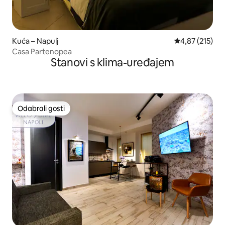
Kuća – Napulj
Prosječna ocjen
4,87 (215)
Casa Partenopea
Stanovi s klima-uređajem
Odabrali gosti
Odabrali gosti