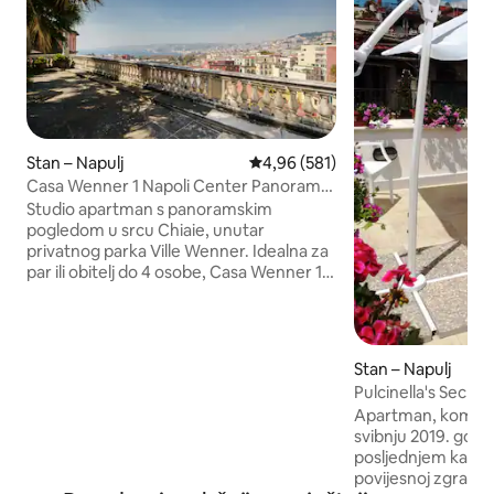
Stan – Napulj
Prosječna ocjena: 4,96/5, recenz
4,96 (581)
Casa Wenner 1 Napoli Center Panorama
Chiaia
Studio apartman s panoramskim
pogledom u srcu Chiaie, unutar
privatnog parka Ville Wenner. Idealna za
par ili obitelj do 4 osobe, Casa Wenner 1
objedinjuje ono što se u Napulju rijetko
može naći zajedno: središnji položaj,
tišinu, zelenilo i pogled na zaljev Udaljena
je nekoliko minuta hoda od trga Piazza
Stan – Napulj
del Plebiscito, šetnice uz more, ulica Via
Pulcinella's Secret
Chiaia, Via Toledo, kazališta San Carlo i
Apartman, kompletno renoviran u
luke. Podzemna željeznica, uspinjača i
svibnju 2019. godin
dizalo u Chiaiji olakšavaju putovanje do
posljednjem katu 
povijesne jezgre, Vomera, otoka i
povijesnoj zgradi iz
arheoloških nalazišta.