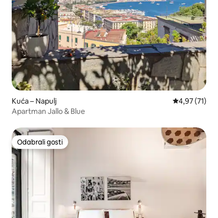
Kuća – Napulj
Prosječna ocje
4,97 (71)
Apartman Jallo & Blue
Odabrali gosti
Odabrali gosti