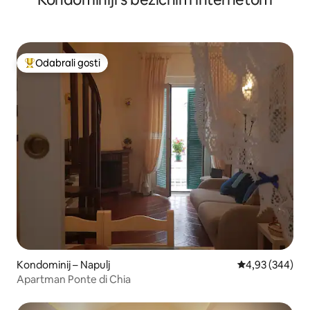
Odabrali gosti
Među najviše rangiranima s oznakom „Odabrali gosti”
Kondominij – Napulj
Prosječna ocjen
4,93 (344)
Apartman Ponte di Chia