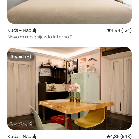
Kuća – Napulj
Prosječna ocjen
4,94 (124)
Novo mirno gnijezdo Interno 9
Superhost
Superhost
Kuća – Napulj
Prosječna ocjen
4,85 (548)