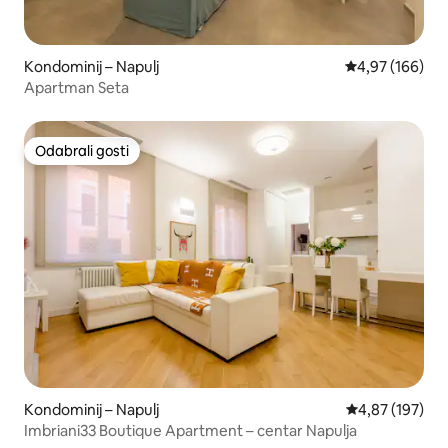
Kondominij – Napulj
Prosječna ocjen
4,97 (166)
Apartman Seta
Odabrali gosti
Odabrali gosti
Kondominij – Napulj
Prosječna ocjen
4,87 (197)
Imbriani33 Boutique Apartment – centar Napulja