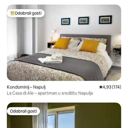
Odabrali gosti
Među najviše rangiranima s oznakom „Odabrali gosti”
Kondominij – Napulj
Prosječna ocjen
4,93 (174)
La Casa di Ale – apartman u središtu Napulja
Odabrali gosti
Odabrali gosti