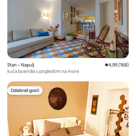
Stan – Napulj
Prosječna ocjen
4,95 (168)
kuća buendia s pogledom na more
Odabrali gosti
Odabrali gosti