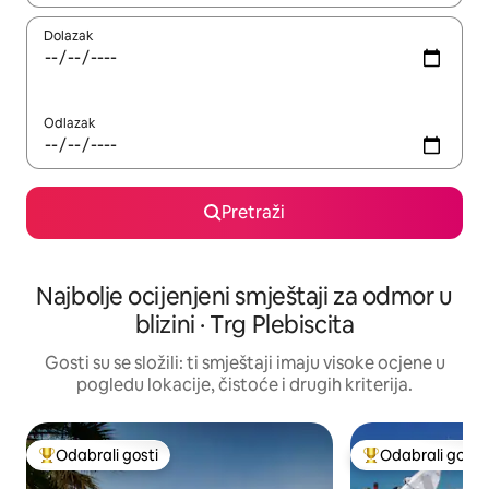
Dolazak
Odlazak
Pretraži
Najbolje ocijenjeni smještaji za odmor u
blizini · Trg Plebiscita
Gosti su se složili: ti smještaji imaju visoke ocjene u
pogledu lokacije, čistoće i drugih kriterija.
Odabrali gosti
Odabrali gosti
Među najviše rangiranima s oznakom „Odabrali gosti”
Među najviše ran