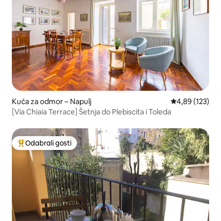
Kuća za odmor – Napulj
Prosječna ocjen
4,89 (123)
[Via Chiaia Terrace] Šetnja do Plebiscita i Toleda
Odabrali gosti
Među najviše rangiranima s oznakom „Odabrali gosti”