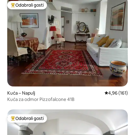
Odabrali gosti
Među najviše rangiranima s oznakom „Odabrali gosti”
Kuća – Napulj
Prosječna ocjen
4,96 (161)
Kuća za odmor Pizzofalcone 41B
Odabrali gosti
Među najviše rangiranima s oznakom „Odabrali gosti”