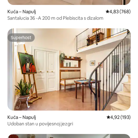
Kuća – Napulj
Prosječna ocjen
4,83 (768)
Santalucia 36 -A 200 m od Plebiscita s dizalom
Superhost
Superhost
Kuća – Napulj
Prosječna ocjen
4,92 (193)
Udoban stan u povijesnoj jezgri