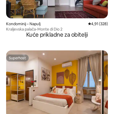
Kondominij – Napulj
Prosječna ocjen
4,91 (328)
Kraljevska palača-Monte di Dio 2
Kuće prikladne za obitelji
Superhost
Superhost