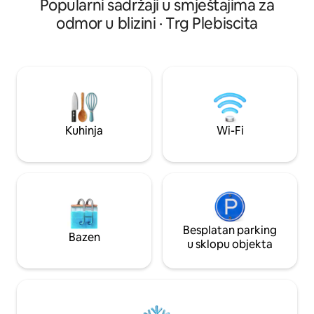
Popularni sadržaji u smještajima za
sastoji od 3 spava
od kojih je jedna u
odmor u blizini · Trg Plebiscita
dnevnog boravka i 
opremljene kuhinj
možete kuhati i jes
opremljena s visoko
Smart TV led, Klim
besplatni wi-fi (u cijelom apartmanu),
aparat za kavu s 
hladnjak.
Kuhinja
Wi-Fi
Besplatan parking
Bazen
u sklopu objekta