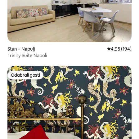
Stan – Napulj
Prosječna ocjen
4,95 (194)
Trinity Suite Napoli
Odabrali gosti
Odabrali gosti