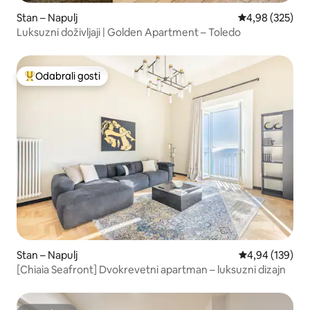
Stan – Napulj
Prosječna ocjen
4,98 (325)
Luksuzni doživljaji | Golden Apartment – Toledo
Odabrali gosti
Među najviše rangiranima s oznakom „Odabrali gosti”
Stan – Napulj
Prosječna ocjen
4,94 (139)
[Chiaia Seafront] Dvokrevetni apartman – luksuzni dizajn