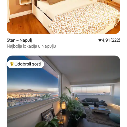
Stan – Napulj
Prosječna ocjen
4,91 (222)
Najbolja lokacija u Napulju
Odabrali gosti
Među najviše rangiranima s oznakom „Odabrali gosti”