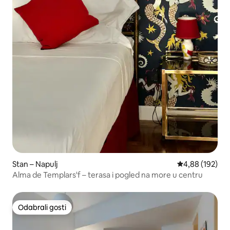
Stan – Napulj
Prosječna ocjen
4,88 (192)
Alma de Templars'f – terasa i pogled na more u centru
Odabrali gosti
Odabrali gosti