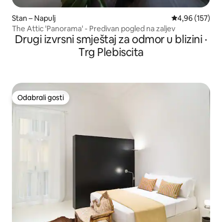
Stan – Napulj
Prosječna ocjen
4,96 (157)
The Attic 'Panorama' - Predivan pogled na zaljev
Drugi izvrsni smještaj za odmor u blizini ·
Trg Plebiscita
Odabrali gosti
Odabrali gosti