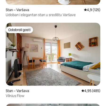
Stan – Varšava
Prosječna ocje
4,9 (125)
Udoban i elegantan stan u središtu Varšave
Odabrali gosti
Odabrali gosti
Stan – Varšava
Prosječna ocjen
4,95 (485)
Vilnius Flow