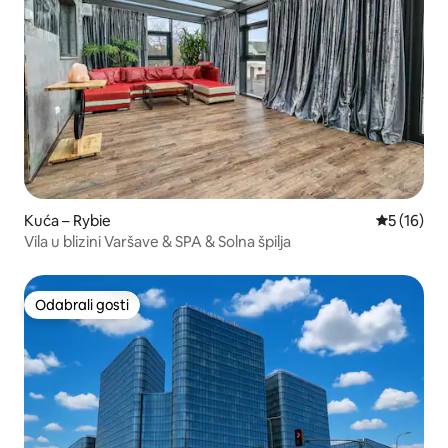
Kuća – Rybie
Prosječna 
5 (16)
Vila u blizini Varšave & SPA & Solna špilja
Odabrali gosti
Odabrali gosti