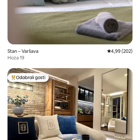
Stan – Varšava
Prosječna ocjen
4,99 (202)
Hoża 19
Odabrali gosti
Među najviše rangiranima s oznakom „Odabrali gosti”