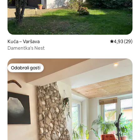
Kuća – Varšava
Prosječna ocje
4,93 (29)
Damentka's Nest
Odabrali gosti
Odabrali gosti