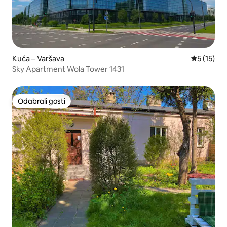
Kuća – Varšava
Prosječna 
5 (15)
Sky Apartment Wola Tower 1431
Odabrali gosti
Odabrali gosti