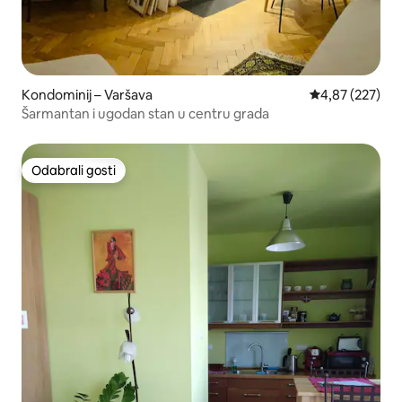
Kondominij – Varšava
Prosječna ocjen
4,87 (227)
Šarmantan i ugodan stan u centru grada
Odabrali gosti
Odabrali gosti