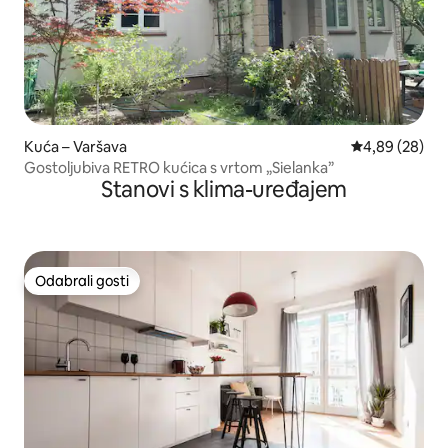
Kuća – Varšava
Prosječna ocje
4,89 (28)
Gostoljubiva RETRO kućica s vrtom „Sielanka”
Stanovi s klima-uređajem
Odabrali gosti
Odabrali gosti