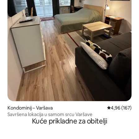
Kondominij – Varšava
Prosječna ocjen
4,96 (167)
Savršena lokacija u samom srcu Varšave
Kuće prikladne za obitelji