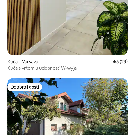
Kuća – Varšava
Prosječna o
5 (29)
Kuća s vrtom u udobnosti W-wyja
Odabrali gosti
Odabrali gosti