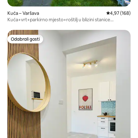
Kuća – Varšava
Prosječna ocjen
4,97 (168)
Kuća+vrt+parkirno mjesto+roštilj u blizini stanice
podzemne željeznice Marymont
Odabrali gosti
Odabrali gosti