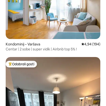
Kondominij – Varšava
Prosječna ocjen
4,94 (194)
Centar | 2 sobe | super vidik | Airbnb top 5% !
Odabrali gosti
Među najviše rangiranima s oznakom „Odabrali gosti”