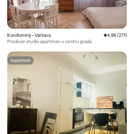
Kondominij – Varšava
Prosječna ocjen
4,96 (271)
Predivan studio apartman u centru grada
Superhost
Superhost