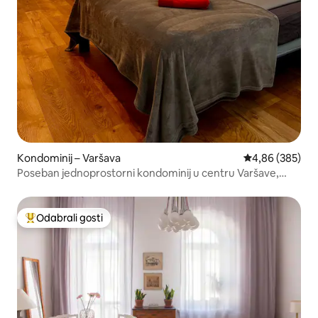
Kondominij – Varšava
Prosječna ocjen
4,86 (385)
Poseban jednoprostorni kondominij u centru Varšave,
sauna (OS)
Odabrali gosti
Među najviše rangiranima s oznakom „Odabrali gosti”