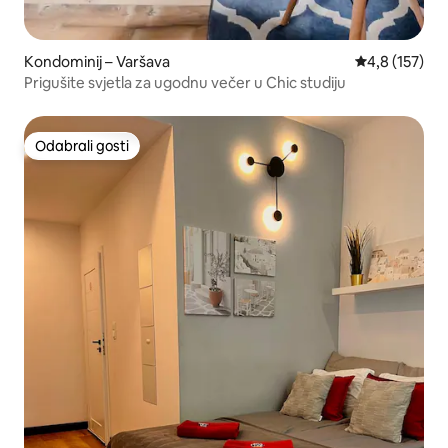
Kondominij – Varšava
Prosječna ocje
4,8 (157)
Prigušite svjetla za ugodnu večer u Chic studiju
Odabrali gosti
Odabrali gosti