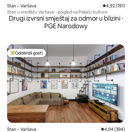
Stan – Varšava
Prosječna ocjen
4,92 (191)
Stan u središtu Varšave - pogled na Palaču kulture
Drugi izvrsni smještaj za odmor u blizini ·
PGE Narodowy
Odabrali gosti
Među najviše rangiranima s oznakom „Odabrali gosti”
Stan – Varšava
Prosječna ocjen
4,94 (394)