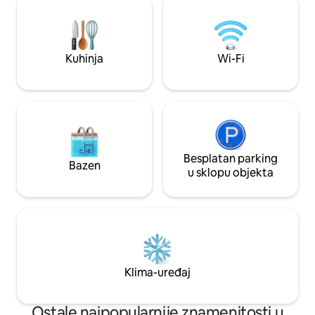
možete besplatno unajmiti bicikl (prvih
vježbanju)! Samostalni dolazak/odlazak
20 minuta, a zatim 1zł) i električni skuteri.
omogućuje fleksib
faktura (FV).
Kuhinja
Wi-Fi
Besplatan parking
Bazen
u sklopu objekta
Klima-uređaj
Ostale najpopularnije znamenitosti u