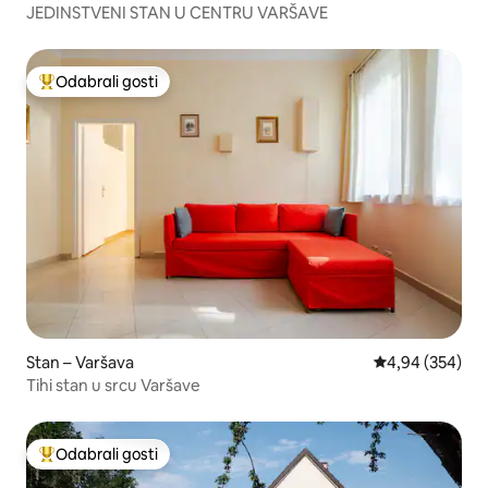
JEDINSTVENI STAN U CENTRU VARŠAVE
Odabrali gosti
Među najviše rangiranima s oznakom „Odabrali gosti”
Stan – Varšava
Prosječna ocjen
4,94 (354)
Tihi stan u srcu Varšave
Odabrali gosti
Među najviše rangiranima s oznakom „Odabrali gosti”