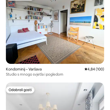
Kondominij – Varšava
Prosječna ocjen
4,84 (100)
Studio s mnogo svjetla i pogledom
Odabrali gosti
Odabrali gosti