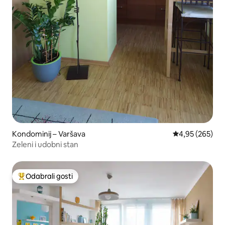
Kondominij – Varšava
Prosječna ocjen
4,95 (265)
Zeleni i udobni stan
Odabrali gosti
Među najviše rangiranima s oznakom „Odabrali gosti”