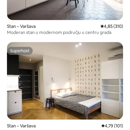
Stan – Varšava
Prosječna ocjen
4,85 (310)
Moderan stan u modernom području u centru grada
Superhost
Superhost
Stan – Varšava
Prosječna ocjen
4,79 (101)