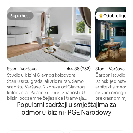
Superhost
Odabrali gosti
Superhost
Među najviše ran
Stan – Varšava
Prosječna ocjena: 4,86/5, recenzi
4,86 (252)
Stan – Varšava
Studio u blizini Glavnog kolodvora
Čarobni studio / st
rijeku
Stan u srcu grada, ali vrlo miran. Samo
Istinski jedinstven 
središte Varšave, 2 koraka od Glavnog
arhitekt s mnoštvo
kolodvora i Palače kulture i znanosti. U
će vam omogućiti 
blizini podzemne željeznice i tramvaja.
prekrasnom mjestu
Popularni sadržaji u smještajima za
Nalazi se u renoviranoj kući u nizu u
Starog grada, u po
maloj, zelenoj ulici. U okolici ima mnogo
House” s pogledom 
odmor u blizini · PGE Narodowy
restorana i intimnih, simpatičnih kafića. U
mjesto je vrlo udo
blizini super Milk bara s poljskom
stara žitnica s 2 ula
kuhinjom. Većina turističkih atrakcija u
Brzozowa (onda je s
roku od 15 minuta. U blizini zgrade
Bugaj Str (4. kat t