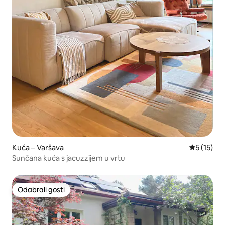
Kuća – Varšava
Prosječna 
5 (15)
Sunčana kuća s jacuzzijem u vrtu
Odabrali gosti
Odabrali gosti