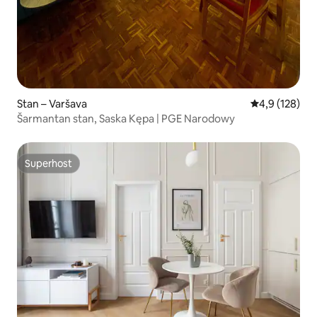
Stan – Varšava
Prosječna ocje
4,9 (128)
Šarmantan stan, Saska Kępa | PGE Narodowy
Superhost
Superhost