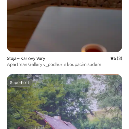
Staja – Karlovy Vary
Prosječna
5 (3)
Apartman Gallery v_podhuri s koupacím sudem
Superhost
Superhost