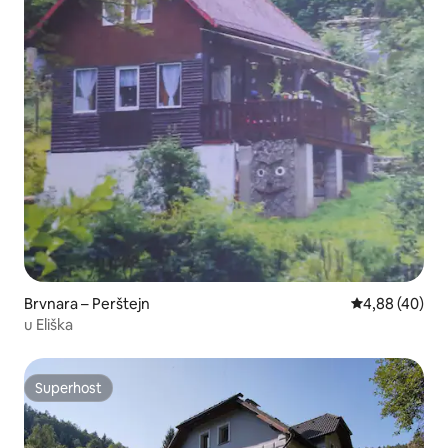
Brvnara – Perštejn
Prosječna ocje
4,88 (40)
u Eliška
Superhost
Superhost