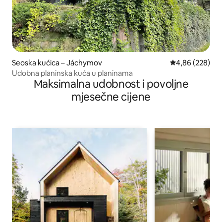
Seoska kućica – Jáchymov
Prosječna ocjen
4,86 (228)
Udobna planinska kuća u planinama
Maksimalna udobnost i povoljne
mjesečne cijene