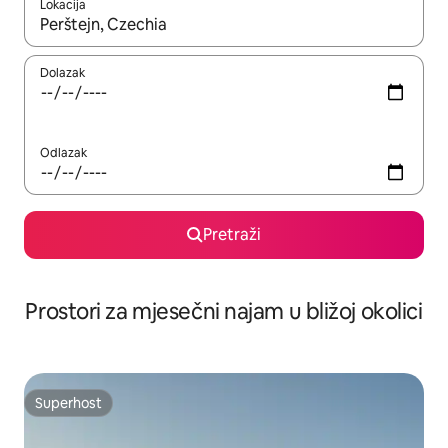
Lokacija
Kada budu dostupni rezultati, moći ćete ih pregledati koristeći
Dolazak
Odlazak
Pretraži
Prostori za mjesečni najam u bližoj okolici
Superhost
Superhost