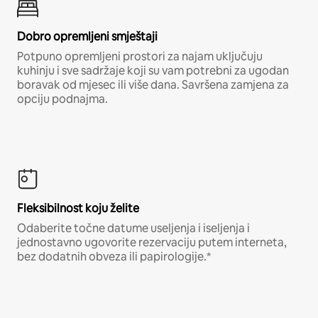
Dobro opremljeni smještaji
Potpuno opremljeni prostori za najam uključuju
kuhinju i sve sadržaje koji su vam potrebni za ugodan
boravak od mjesec ili više dana. Savršena zamjena za
opciju podnajma.
Fleksibilnost koju želite
Odaberite točne datume useljenja i iseljenja i
jednostavno ugovorite rezervaciju putem interneta,
bez dodatnih obveza ili papirologije.*