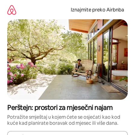
Prijeđi
na
Iznajmite preko Airbnba
sadržaj
Perštejn: prostori za mjesečni najam
Potražite smještaj u kojem ćete se osjećati kao kod
kuće kad planirate boravak od mjesec ili više dana.