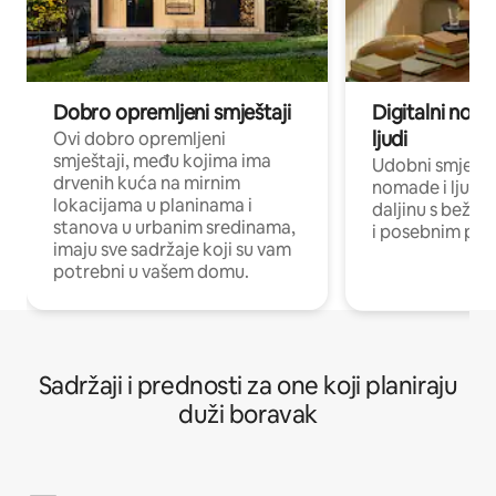
Dobro opremljeni smještaji
Digitalni noma
ljudi
Ovi dobro opremljeni
smještaji, među kojima ima
Udobni smještaj
drvenih kuća na mirnim
nomade i ljude 
lokacijama u planinama i
daljinu s bežič
stanova u urbanim sredinama,
i posebnim pro
imaju sve sadržaje koji su vam
potrebni u vašem domu.
Sadržaji i prednosti za one koji planiraju
duži boravak