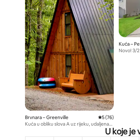
Kuća – P
Novo! 3/2
Clemson!
Brvnara – Greenville
Prosječna ocjena: 5/
5 (76)
Kuća u obliku slova A uz rijeku, udaljena
U koje je
nekoliko minuta od centra grada