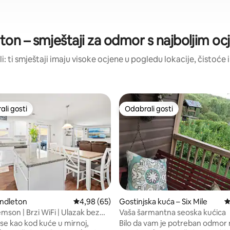
ton – smještaji za odmor s najboljim o
li: ti smještaji imaju visoke ocjene u pogledu lokacije, čistoće i
li gosti
Odabrali gosti
više rangiranima s oznakom „Odabrali gosti”
Odabrali gosti
endleton
Prosječna ocjena: 4,98/5, recenzija: 65
4,98 (65)
Gostinjska kuća – Six Mile
P
mson | Brzi WiFi | Ulazak bez
Vaša šarmantna seoska kućica
, recenzija: 104
red
 se kao kod kuće u mirnoj,
Bilo da vam je potreban odmor na