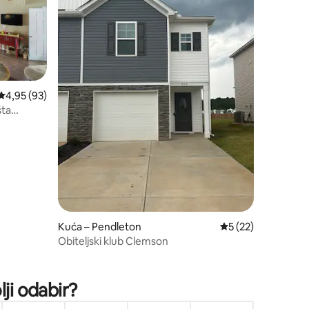
Prosječna ocjena: 4,95/5, recenzija: 93
4,95 (93)
šta
Kuća – Pendleton
Prosječna ocjena: 5
5 (22)
Obiteljski klub Clemson
ji odabir?