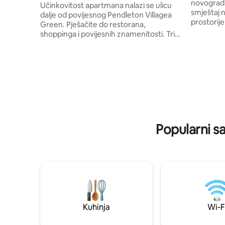
novogradb
Učinkovitost apartmana nalazi se ulicu
smještaj 
dalje od povijesnog Pendleton Villagea
prostorije
Green. Pješačite do restorana,
nakon napornih da
shoppinga i povijesnih znamenitosti. Tri
kako biste
milje do sveučilišta Clemson i arene T. Ed
proslavili d
Garrison. Renovirani prostor s bračnim
prijatelje
krevetom, čajnom kuhinjom, kadom i
lokacija 
dnevnim boravkom s kuhinjom i
od Sveučil
internetom od 5 G. Stan se nalazi iza
šarmantnih
povijesne kuće u kojem žive vlasnici.
Savršeno 
Parking je dostupan. Zabranjeno
obilježava
PUŠENJE/vaporizatori ili kućni ljubimci,
jednostav
osim dokumentirane certificirane
Popularni s
životinje pomagača. Maksimalno 2
odrasla gosta, jedan mora biti stariji od 21
godine, djeca su dobrodošla.
Kuhinja
Wi-F