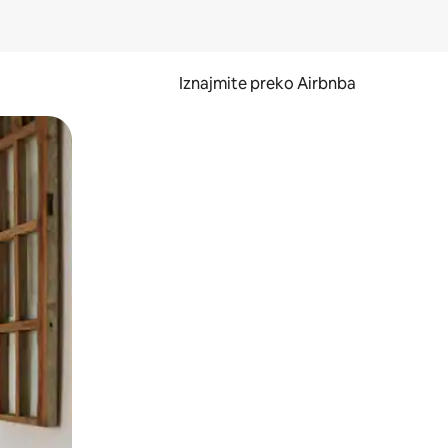
Iznajmite preko Airbnba
li prelaskom prstom po zaslonu.