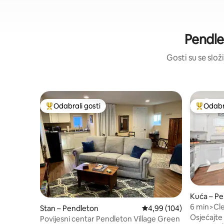
Pendle
Gosti su se složi
Odabrali gosti
Odabra
Među najviše rangiranima s oznakom „Odabrali gosti”
Među naj
Kuća – P
6 min>Cle
Stan – Pendleton
Prosječna ocjena: 4,99/5
4,99 (104)
ključa | U
Osjećajte
Povijesni centar Pendleton Village Green