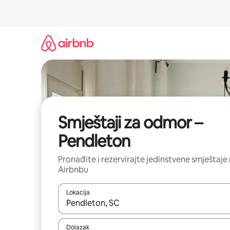
Prijeđi
na
sadržaj
Smještaji za odmor –
Pendleton
Pronađite i rezervirajte jedinstvene smještaje
Airbnbu
Lokacija
Kada budu dostupni rezultati, moći ćete ih pregle
Dolazak