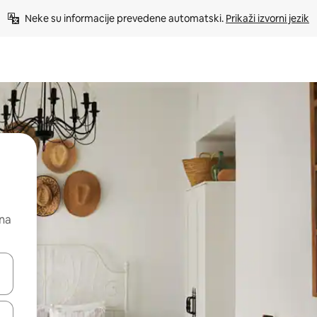
Neke su informacije prevedene automatski. 
Prikaži izvorni jezik
 na
dati koristeći se strelicama prema gore i prema dolje, kao i dodirom i