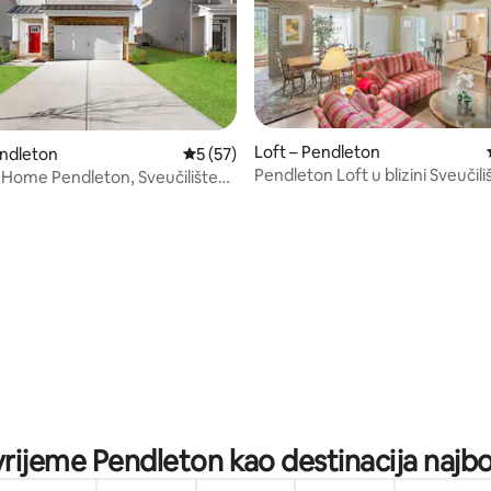
Loft – Pendleton
endleton
Prosječna ocjena: 5/5, recenzija: 57
5 (57)
Pendleton Loft u blizini Sveučili
 Home Pendleton, Sveučilište
Clemson
5, recenzija: 76
 vrijeme Pendleton kao destinacija najbol