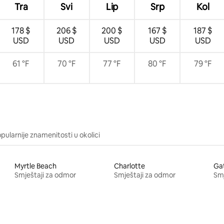
Tra
Svi
Lip
Srp
Kol
178 $
206 $
200 $
167 $
187 $
USD
USD
USD
USD
USD
61 °F
70 °F
77 °F
80 °F
79 °F
pularnije znamenitosti u okolici
Myrtle Beach
Charlotte
Gat
Smještaji za odmor
Smještaji za odmor
Smj