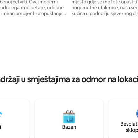
enoj četvrti. Ovaj moderni
mjesto gdje se možete opustiti
nudi elegantne detalje, udobne
nogometne utakmice, naša se
 i miran ambijent za opuštanje
kućica u podnožju sjevernog di
na. Bilo da ste ovdje
Karoline savršeno je mjesto za 
 navijali za Clemson Tigrove,
Naći ćete nas ušuškane nedale
iplomiranje ili posjetili obitelj i
neobičnog gradića Six Mile, 10 m
, svidjet će vam se ova izvrsna
sjeverno od Sveučilišta Clemson
udaljena svega nekoliko minuta
neposrednoj blizini 3 omiljena j
išta Clemson, jezera Hartwell i
sjeveru: jezera Keowee, jezera Jocassee
 lokalnih trgovina i restorana.
i jezera Hartwell. Ovdje ćete uživati u
za vikende s igrama,
spokoju seoskog života, a da se
nje važnih trenutaka ili
osjećate „predaleko” ili daleko 
no miran odmor. Dobrodošli!
što sjeverni dio države nudi.
adržaji u smještajima za odmor na lokaci
Besplat
i
Bazen
sklo