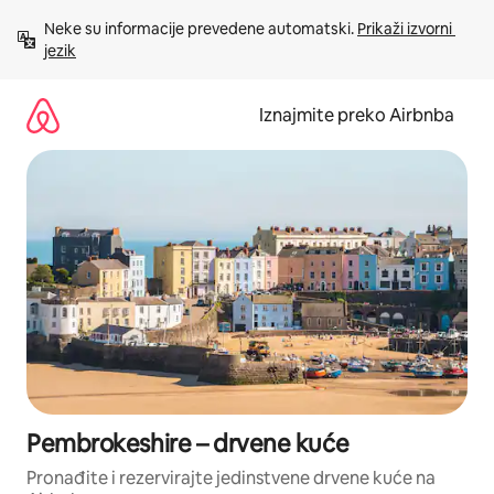
Prijeđi
Neke su informacije prevedene automatski. 
Prikaži izvorni 
na
jezik
sadržaj
Iznajmite preko Airbnba
Pembrokeshire – drvene kuće
Pronađite i rezervirajte jedinstvene drvene kuće na