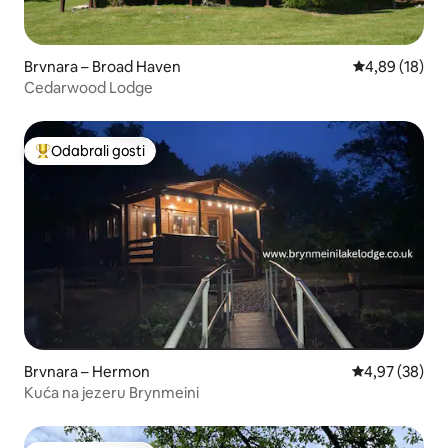
Brvnara – Broad Haven
Prosječna ocje
4,89 (18)
Cedarwood Lodge
Odabrali gosti
Među najviše rangiranima s oznakom „Odabrali gosti”
Brvnara – Hermon
Prosječna ocje
4,97 (38)
Kuća na jezeru Brynmeini