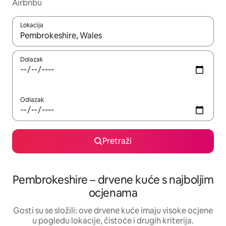
Airbnbu
Lokacija
Kada budu dostupni rezultati, moći ćete ih pregledati koristeći
Dolazak
Odlazak
Pretraži
Pembrokeshire – drvene kuće s najboljim
ocjenama
Gosti su se složili: ove drvene kuće imaju visoke ocjene
u pogledu lokacije, čistoće i drugih kriterija.