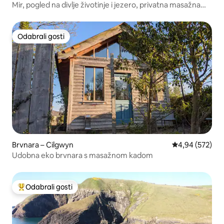
Mir, pogled na divlje životinje i jezero, privatna masažna
kada
Odabrali gosti
Odabrali gosti
Brvnara – Cilgwyn
Prosječna ocjen
4,94 (572)
Udobna eko brvnara s masažnom kadom
Odabrali gosti
Među najviše rangiranima s oznakom „Odabrali gosti”