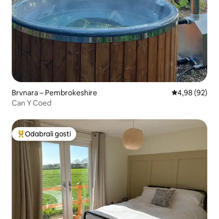
Brvnara – Pembrokeshire
Prosječna ocje
4,98 (92)
Can Y Coed
Odabrali gosti
Među najviše rangiranima s oznakom „Odabrali gosti”