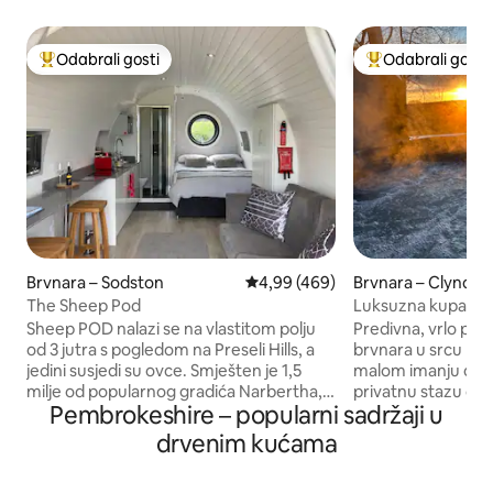
Odabrali gosti
Odabrali gosti
Među najviše rangiranima s oznakom „Odabrali gosti”
Među najviše ran
Brvnara – Sodston
Prosječna ocjena: 4,99/5, recenzi
4,99 (469)
Brvnara – Clynde
The Sheep Pod
Luksuzna kupaća 
Otters Holt, Pemb
Sheep POD nalazi se na vlastitom polju
Predivna, vrlo pro
od 3 jutra s pogledom na Preseli Hills, a
brvnara u srcu Pe
jedini susjedi su ovce. Smješten je 1,5
malom imanju od 3
milje od popularnog gradića Narbertha, a
privatnu stazu dugu 1/4 m
Pembrokeshire – popularni sadržaji u
do Preseli Hillsa i prekrasnih plaža
ruralno, privatno,
Pembrokeshirea možete se odvesti za
izvanrednim neom
drvenim kućama
kratko vrijeme. Na zahtjev primamo
natkrivene masažne kad
rezervacije za jednu noć, slobodno
divljim životinjam