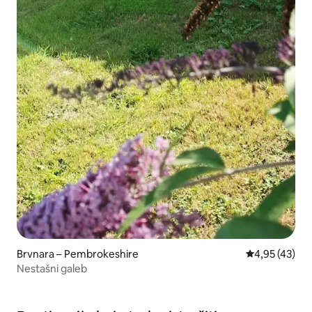
Brvnara – Pembrokeshire
Prosječna ocje
4,95 (43)
Nestašni galeb