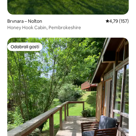
Brvnara – Nolton
Prosječna ocjen
4,79 (157)
Honey Hook Cabin, Pembrokeshire
Odabrali gosti
Odabrali gosti