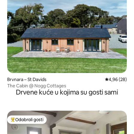
Brvnara – St Davids
Prosječna ocje
4,96 (28)
The Cabin @ Nogg Cottages
Drvene kuće u kojima su gosti sami
Odabrali gosti
Među najviše rangiranima s oznakom „Odabrali gosti”