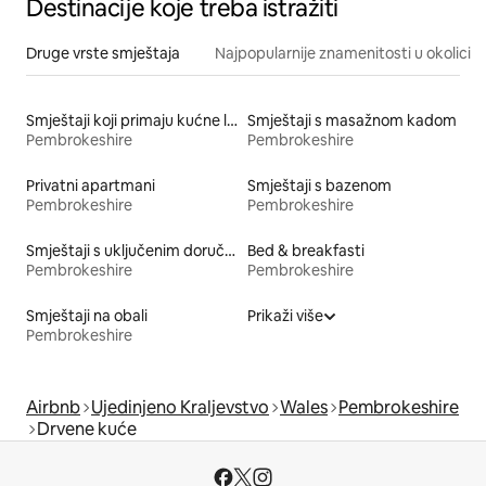
Destinacije koje treba istražiti
Druge vrste smještaja
Najpopularnije znamenitosti u okolici
Smještaji koji primaju kućne ljubimce
Smještaji s masažnom kadom
Pembrokeshire
Pembrokeshire
Privatni apartmani
Smještaji s bazenom
Pembrokeshire
Pembrokeshire
Smještaji s uključenim doručkom
Bed & breakfasti
Pembrokeshire
Pembrokeshire
Smještaji na obali
Prikaži više
Pembrokeshire
Airbnb
Ujedinjeno Kraljevstvo
Wales
Pembrokeshire
Drvene kuće