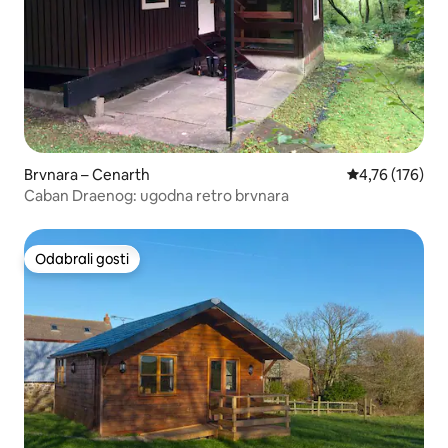
Brvnara – Cenarth
Prosječna ocjen
4,76 (176)
Caban Draenog: ugodna retro brvnara
Odabrali gosti
Odabrali gosti