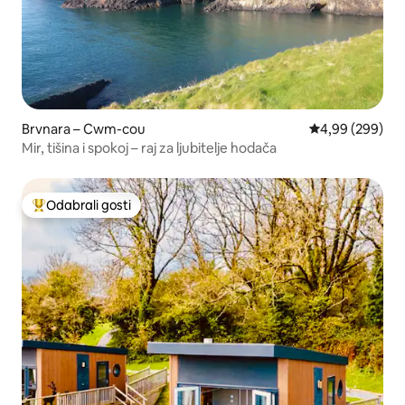
Brvnara – Cwm-cou
Prosječna ocjen
4,99 (299)
Mir, tišina i spokoj – raj za ljubitelje hodača
Odabrali gosti
Među najviše rangiranima s oznakom „Odabrali gosti”