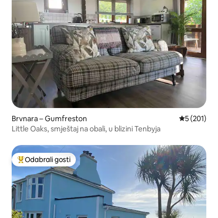
Brvnara – Gumfreston
Prosječna oc
5 (201)
Little Oaks, smještaj na obali, u blizini Tenbyja
Odabrali gosti
Među najviše rangiranima s oznakom „Odabrali gosti”