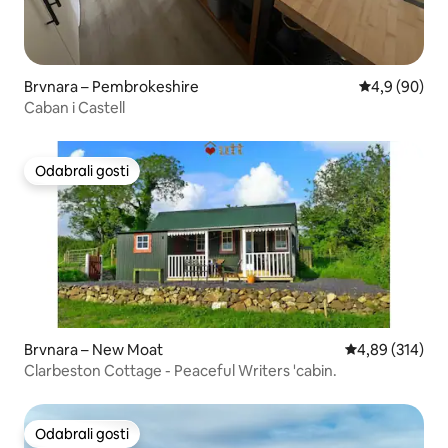
Brvnara – Pembrokeshire
Prosječna ocj
4,9 (90)
Caban i Castell
Odabrali gosti
Odabrali gosti
Brvnara – New Moat
Prosječna ocjen
4,89 (314)
Clarbeston Cottage - Peaceful Writers 'cabin.
Odabrali gosti
Odabrali gosti