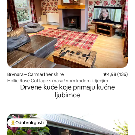
Brvnara – Carmarthenshire
Prosječna ocjen
4,98 (436)
Hollie Rose Cottage s masažnom kadom i dječjim
Drvene kuće koje primaju kućne
igralištem
ljubimce
Odabrali gosti
Među najviše rangiranima s oznakom „Odabrali gosti”