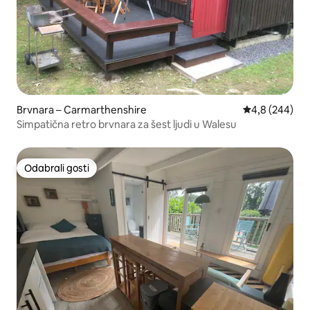
Brvnara – Carmarthenshire
Prosječna ocje
4,8 (244)
Simpatična retro brvnara za šest ljudi u Walesu
Odabrali gosti
Odabrali gosti