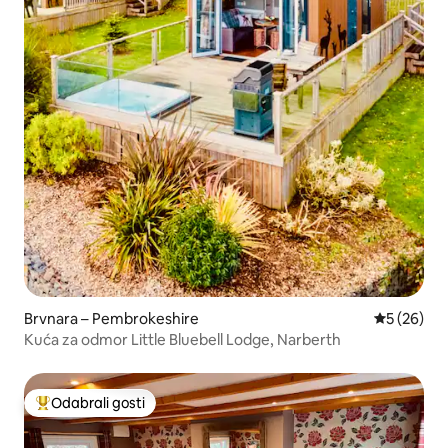
Brvnara – Pembrokeshire
Prosječna o
5 (26)
Kuća za odmor Little Bluebell Lodge, Narberth
Odabrali gosti
Među najviše rangiranima s oznakom „Odabrali gosti”