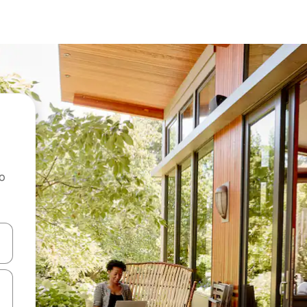
ao
dati koristeći se strelicama prema gore i prema dolje, kao i dodirom i