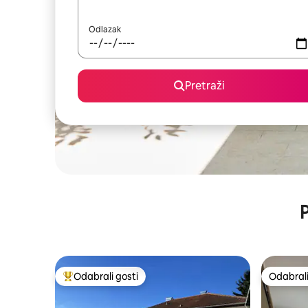
Odlazak
Pretraži
P
Odabrali gosti
Odabrali
Među najviše rangiranima s oznakom „Odabrali gosti”
Odabrali