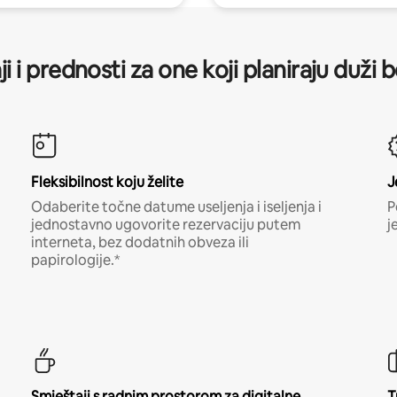
ji i prednosti za one koji planiraju duži 
Fleksibilnost koju želite
J
Odaberite točne datume useljenja i iseljenja i
P
jednostavno ugovorite rezervaciju putem
j
interneta, bez dodatnih obveza ili
papirologije.*
Smještaji s radnim prostorom za digitalne
T