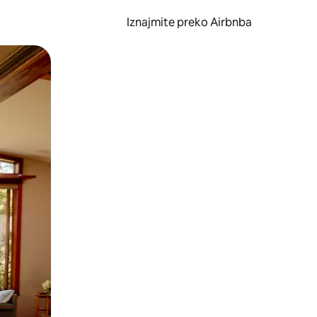
Iznajmite preko Airbnba
li prelaskom prstom po zaslonu.