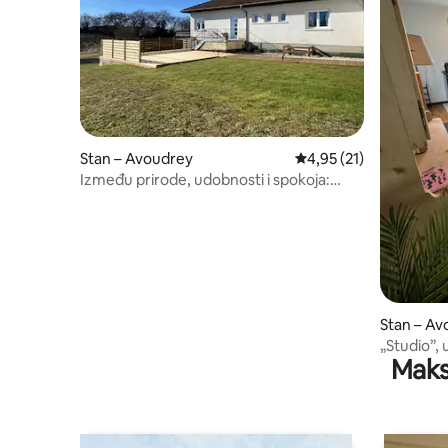
Stan – Avoudrey
Prosječna ocjena: 4,95/
4,95 (21)
Između prirode, udobnosti i spokoja:
Chez les Misou
Stan – Av
„Studio”,
Maks