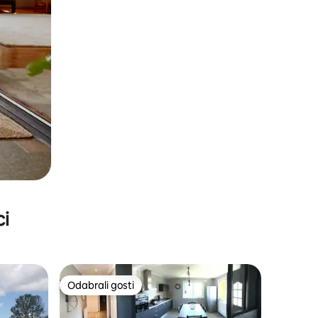
ci
Odabrali gosti
Odabrali gosti