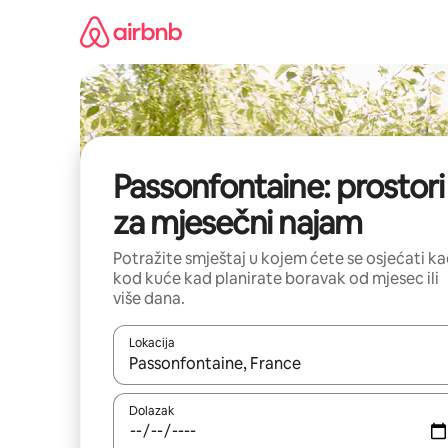
Prijeđi
na
sadržaj
Passonfontaine: prostori
za mjesečni najam
Potražite smještaj u kojem ćete se osjećati k
kod kuće kad planirate boravak od mjesec ili
više dana.
Lokacija
Kada budu dostupni rezultati, moći ćete ih pregle
Dolazak