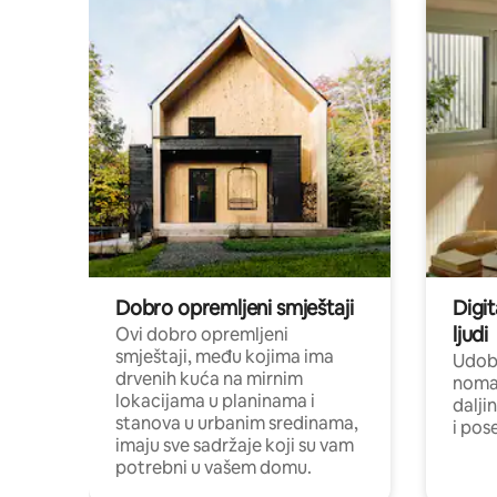
Dobro opremljeni smještaji
Digit
ljudi
Ovi dobro opremljeni
smještaji, među kojima ima
Udobn
drvenih kuća na mirnim
nomad
lokacijama u planinama i
dalji
stanova u urbanim sredinama,
i pos
imaju sve sadržaje koji su vam
potrebni u vašem domu.