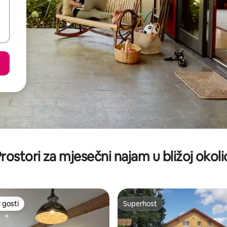
rostori za mjesečni najam u bližoj okoli
 gosti
Superhost
 gosti
Superhost