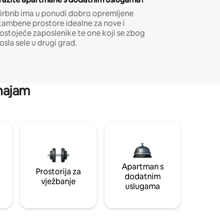
irbnb ima u ponudi dobro opremljene
tambene prostore idealne za nove i
ostojeće zaposlenike te one koji se zbog
osla sele u drugi grad.
 najam
Apartman s
Prostorija za
dodatnim
vježbanje
uslugama