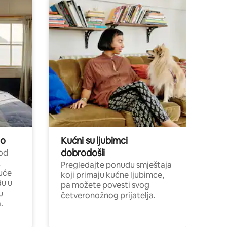
no
Kućni su ljubimci
dobrodošli
 od
,
Pregledajte ponudu smještaja
uće
koji primaju kućne ljubimce,
du u
pa možete povesti svog
u
četveronožnog prijatelja.
.