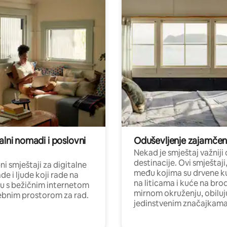
alni nomadi i poslovni
Oduševljenje zajamče
Nekad je smještaj važniji
destinacije. Ovi smještaji
i smještaji za digitalne
među kojima su drvene k
e i ljude koji rade na
na liticama i kuće na bro
nu s bežičnim internetom
mirnom okruženju, obiluj
ebnim prostorom za rad.
jedinstvenim značajkama