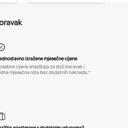
boravak
ednostavno izražene mjesečne cijene
osebne cijene smještaja za duži boravak i
edna mjesečna rata bez dodatnih naknada.*
ražite apartmane s dodatnim uslugama?