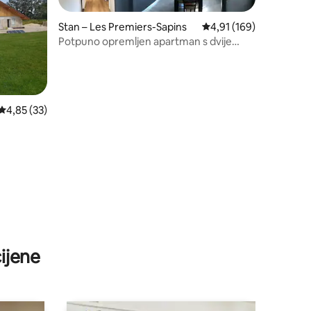
Stan – Les Premiers-Sapins
Prosječna ocjena: 4,91/
4,91 (169)
Potpuno opremljen apartman s dvije
spavaće sobe
Prosječna ocjena: 4,85/5, recenzija: 33
4,85 (33)
ijene