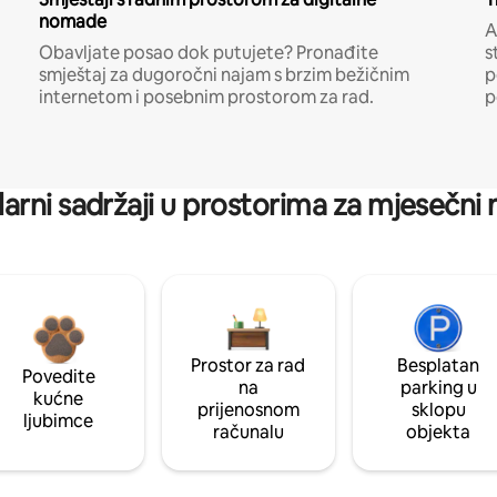
nomade
A
Obavljate posao dok putujete? Pronađite
s
smještaj za dugoročni najam s brzim bežičnim
p
internetom i posebnim prostorom za rad.
p
arni sadržaji u prostorima za mjesečni
Prostor za rad
Besplatan
Povedite
na
parking u
kućne
prijenosnom
sklopu
ljubimce
računalu
objekta