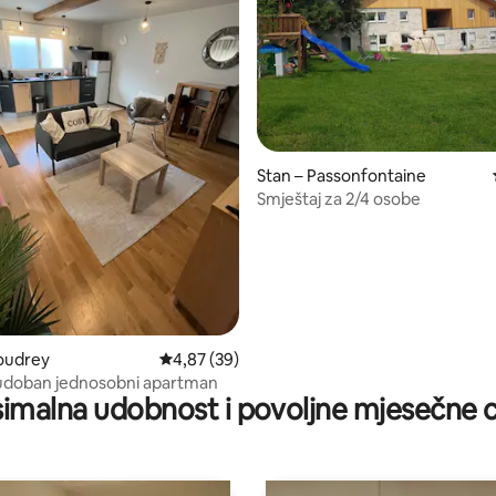
5, recenzija: 21
Stan – Passonfontaine
Smještaj za 2/4 osobe
oudrey
Prosječna ocjena: 4,87/5, recenzija: 39
4,87 (39)
 udoban jednosobni apartman
imalna udobnost i povoljne mjesečne c