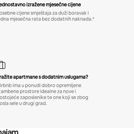
ednostavno izražene mjesečne cijene
osebne cijene smještaja za duži boravak i
edna mjesečna rata bez dodatnih naknada.*
ražite apartmane s dodatnim uslugama?
irbnb ima u ponudi dobro opremljene
tambene prostore idealne za nove i
ostojeće zaposlenike te one koji se zbog
osla sele u drugi grad.
 najam