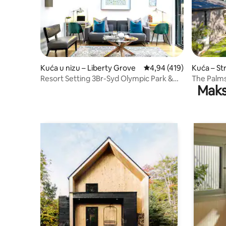
Kuća u nizu – Liberty Grove
Prosječna ocjena: 4,94/5
4,94 (419)
Kuća – Str
Resort Setting 3Br-Syd Olympic Park &
The Palms
Maks
City