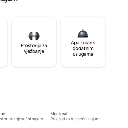
Apartman s
Prostorija za
dodatnim
vježbanje
uslugama
ami
Montreal
stori za mjesečni najam
Prostori za mjesečni najam