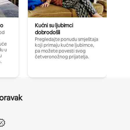
no
Kućni su ljubimci
dobrodošli
 od
,
Pregledajte ponudu smještaja
uće
koji primaju kućne ljubimce,
du u
pa možete povesti svog
u
četveronožnog prijatelja.
.
boravak