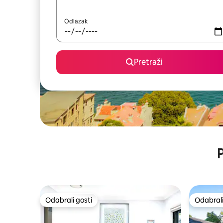
Odlazak
Pretraži
P
Odabrali gosti
Odabrali
Odabrali gosti
Odabrali