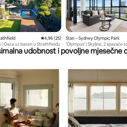
, recenzija: 419
athfield
Prosječna ocjena: 4,96/5, recenzija: 25
4,96 (25)
Stan – Sydney Olympic Park
 | Oaza uz bazen u Strathfieldu
'Olympus' | Skyline, 2 spavaće 
imalna udobnost i povoljne mjesečne c
najvišem katu i besplatan parki