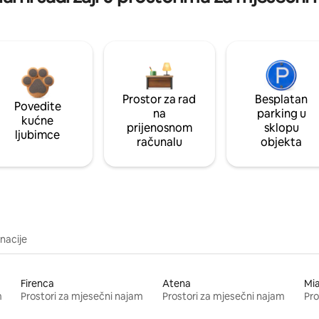
Prostor za rad
Besplatan
Povedite
na
parking u
kućne
prijenosnom
sklopu
ljubimce
računalu
objekta
inacije
Firenca
Atena
Mi
m
Prostori za mjesečni najam
Prostori za mjesečni najam
Pro