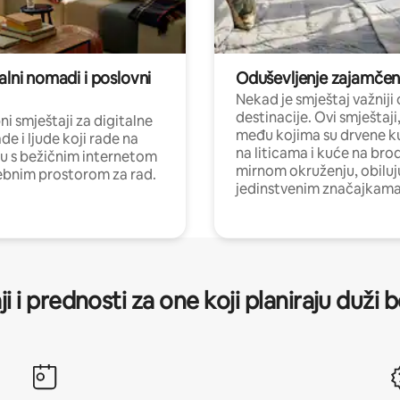
alni nomadi i poslovni
Oduševljenje zajamče
Nekad je smještaj važniji
destinacije. Ovi smještaji
i smještaji za digitalne
među kojima su drvene k
e i ljude koji rade na
na liticama i kuće na bro
nu s bežičnim internetom
mirnom okruženju, obiluj
ebnim prostorom za rad.
jedinstvenim značajkama
ji i prednosti za one koji planiraju duži 