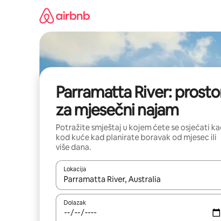
Prijeđi
na
sadržaj
Parramatta River: prosto
za mjesečni najam
Potražite smještaj u kojem ćete se osjećati k
kod kuće kad planirate boravak od mjesec ili
više dana.
Lokacija
Kada budu dostupni rezultati, moći ćete ih pregle
Dolazak