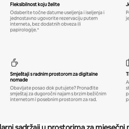
Fleksibilnost koju želite
J
Odaberite točne datume useljenja i iseljenja i
P
jednostavno ugovorite rezervaciju putem
j
interneta, bez dodatnih obveza ili
papirologije.*
Smještaji s radnim prostorom za digitalne
T
nomade
A
Obavljate posao dok putujete? Pronađite
s
smještaj za dugoročni najam s brzim bežičnim
p
internetom i posebnim prostorom za rad.
p
arni sadržaji u prostorima za mjesečni