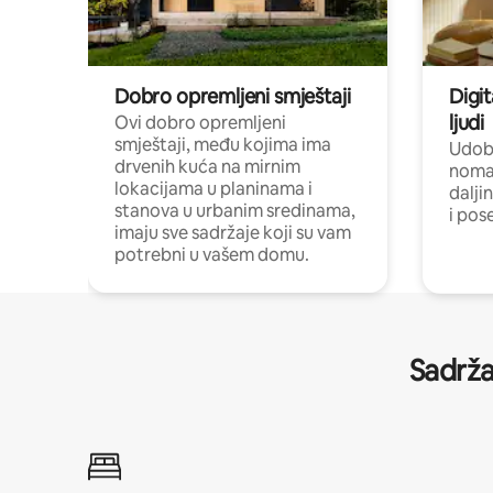
Dobro opremljeni smještaji
Digit
ljudi
Ovi dobro opremljeni
smještaji, među kojima ima
Udobn
drvenih kuća na mirnim
nomad
lokacijama u planinama i
dalji
stanova u urbanim sredinama,
i pos
imaju sve sadržaje koji su vam
potrebni u vašem domu.
Sadrža