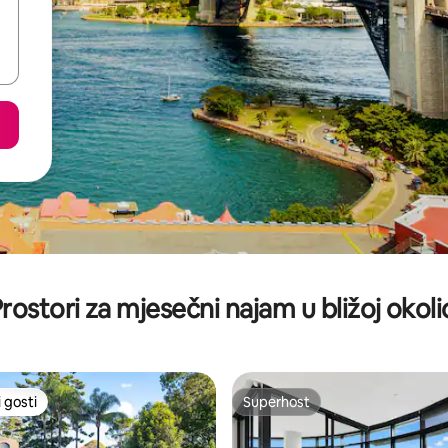
rostori za mjesečni najam u bližoj okoli
 gosti
Superhost
 gosti
Superhost