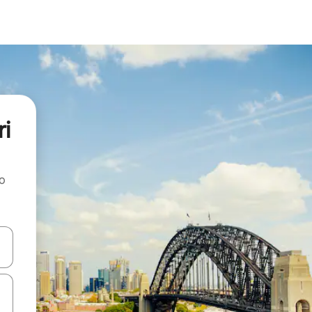
ri
ao
dati koristeći se strelicama prema gore i prema dolje, kao i dodirom i