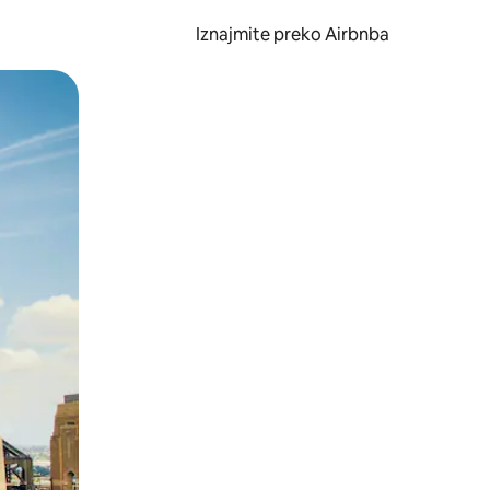
Iznajmite preko Airbnba
li prelaskom prstom po zaslonu.