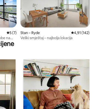
Prosječna ocjena: 5/5, recenzija: 7
5 (7)
Stan – Ryde
Prosječna ocjena: 4,91/
4,91 (142)
sobe na
Veliki smještaj – najbolja lokacija
ijene
ng