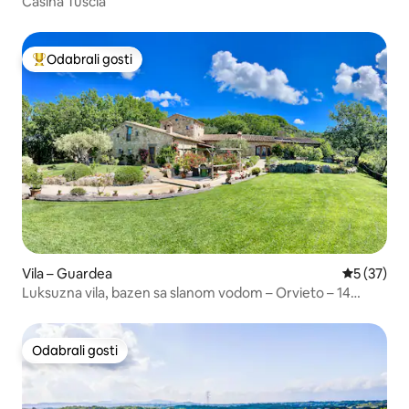
Casina Tuscia
Odabrali gosti
Među najviše rangiranima s oznakom „Odabrali gosti”
Vila – Guardea
Prosječna 
5 (37)
Luksuzna vila, bazen sa slanom vodom – Orvieto – 14
osoba – Vlasnik
Odabrali gosti
Odabrali gosti