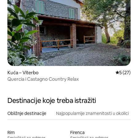
Kuća – Viterbo
Prosječna 
5 (27)
Quercia i Castagno Country Relax
Destinacije koje treba istražiti
Obližnje destinacije
Najpopularnije znamenitosti u okolici
Rim
Firenca
Smještaji za odmor
Smještaji za odmor