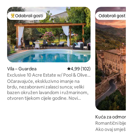
Odabrali gosti
Odabrali gosti
Među najviše rangiranima s oznakom „Odabrali gosti”
Odabrali gosti
Vila – Guardea
Prosječna ocjena: 4,99/5, recenzi
4,99 (102)
Exclusive 10 Acre Estate w/ Pool & Olive
Grove!
Očaravajuće, ekskluzivno imanje na
brdu, nezaboravni zalasci sunca; veliki
bazen okružen lavandom i ružmarinom,
otvoren tijekom cijele godine. Novi
klima-uređaj, Starlink internet. Vrlo
privatna i mirna 2 kata, 4 spavaće sobe, 4
kupaonice, hidromasažna kada, pametni
Kuća za odmor – 
TV od 55 inča, dobro opremljena kuhinja,
rio da Sassola
Romantični bijeg u
trijem i pergola za objedovanje na
smještaj s 2 spava
Ako ovaj smještaj 
otvorenom, roštilj Weber, krušna peć za