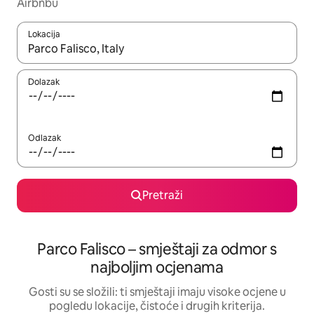
Airbnbu
Lokacija
Kada budu dostupni rezultati, moći ćete ih pregledati koristeći
Dolazak
Odlazak
Pretraži
Parco Falisco – smještaji za odmor s
najboljim ocjenama
Gosti su se složili: ti smještaji imaju visoke ocjene u
pogledu lokacije, čistoće i drugih kriterija.