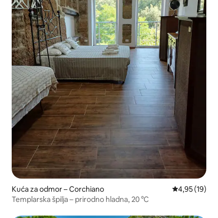
Kuća za odmor – Corchiano
Prosječna ocje
4,95 (19)
Templarska špilja – prirodno hladna, 20 °C