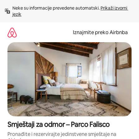
Prijeđi
Neke su informacije prevedene automatski. 
Prikaži izvorni 
na
jezik
sadržaj
Iznajmite preko Airbnba
Smještaji za odmor – Parco Falisco
Pronađite i rezervirajte jedinstvene smještaje na