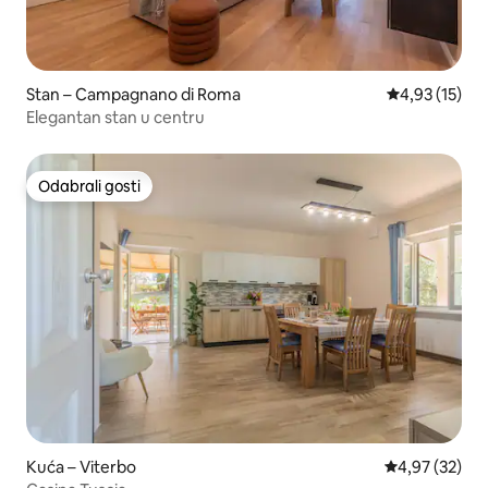
Stan – Campagnano di Roma
Prosječna ocje
4,93 (15)
Elegantan stan u centru
Odabrali gosti
Odabrali gosti
Kuća – Viterbo
Prosječna ocje
4,97 (32)