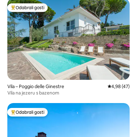
Odabrali gosti
Među najviše rangiranima s oznakom „Odabrali gosti”
Vila – Poggio delle Ginestre
Prosječna ocje
4,98 (47)
Vila na jezeru s bazenom
Odabrali gosti
Među najviše rangiranima s oznakom „Odabrali gosti”