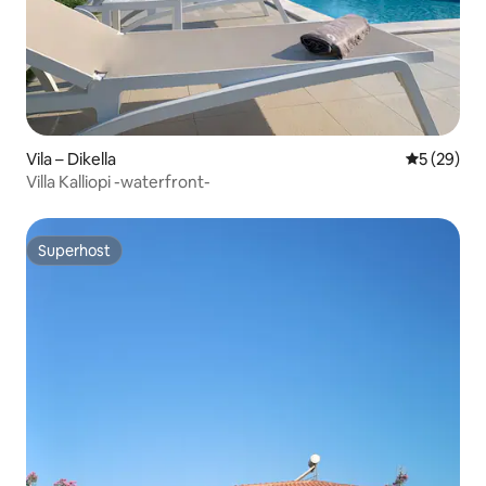
Vila – Dikella
Prosječna o
5 (29)
Villa Kalliopi -waterfront-
Superhost
Superhost