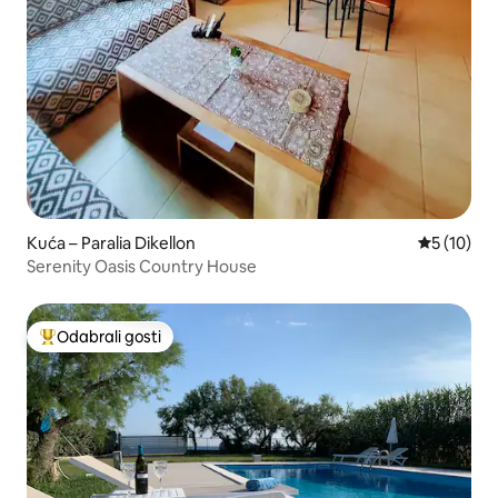
Kuća – Paralia Dikellon
Prosječna 
5 (10)
Serenity Oasis Country House
Odabrali gosti
Među najviše rangiranima s oznakom „Odabrali gosti”