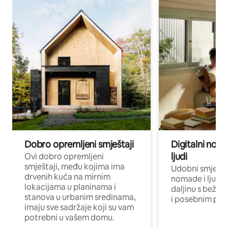
Dobro opremljeni smještaji
Digitalni noma
ljudi
Ovi dobro opremljeni
smještaji, među kojima ima
Udobni smještaj
drvenih kuća na mirnim
nomade i ljude 
lokacijama u planinama i
daljinu s bežič
stanova u urbanim sredinama,
i posebnim pro
imaju sve sadržaje koji su vam
potrebni u vašem domu.