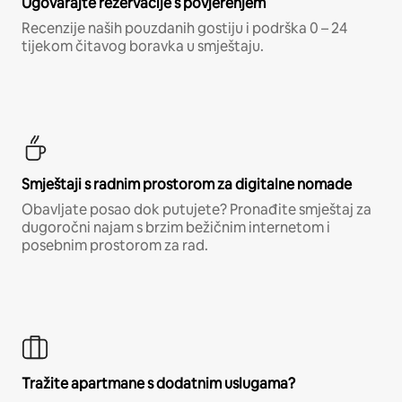
Ugovarajte rezervacije s povjerenjem
Recenzije naših pouzdanih gostiju i podrška 0 – 24
tijekom čitavog boravka u smještaju.
Smještaji s radnim prostorom za digitalne nomade
Obavljate posao dok putujete? Pronađite smještaj za
dugoročni najam s brzim bežičnim internetom i
posebnim prostorom za rad.
Tražite apartmane s dodatnim uslugama?