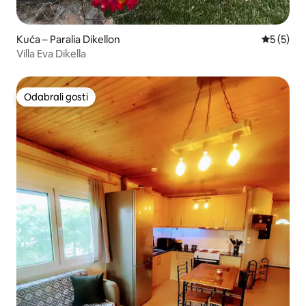
Kuća – Paralia Dikellon
Prosječna
5 (5)
Villa Eva Dikella
Odabrali gosti
Odabrali gosti