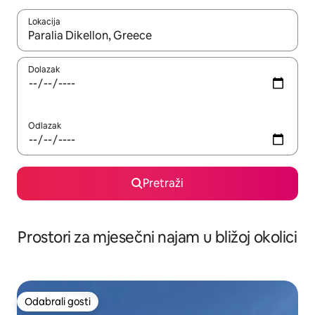
Lokacija
Kada budu dostupni rezultati, moći ćete ih pregledati koristeći
Dolazak
Odlazak
Pretraži
Prostori za mjesečni najam u bližoj okolici
Odabrali gosti
Odabrali gosti