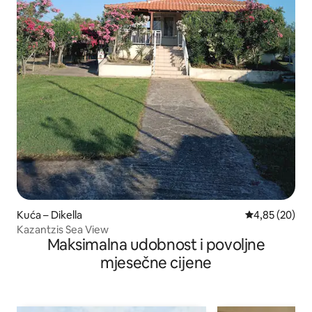
Kuća – Dikella
Prosječna ocje
4,85 (20)
Kazantzis Sea View
Maksimalna udobnost i povoljne
mjesečne cijene