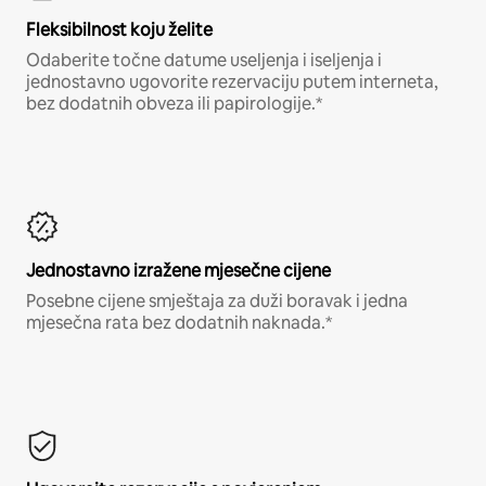
Fleksibilnost koju želite
Odaberite točne datume useljenja i iseljenja i
jednostavno ugovorite rezervaciju putem interneta,
bez dodatnih obveza ili papirologije.*
Jednostavno izražene mjesečne cijene
Posebne cijene smještaja za duži boravak i jedna
mjesečna rata bez dodatnih naknada.*