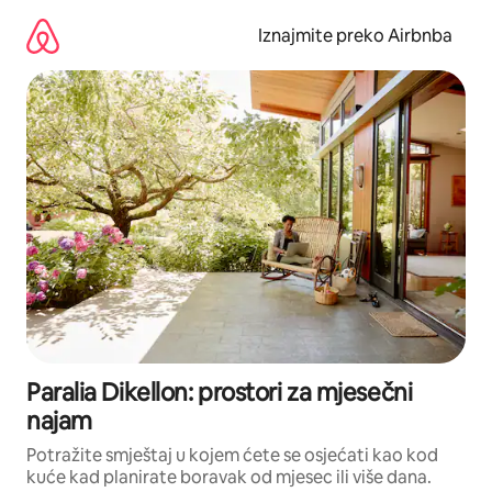
Prijeđi
na
Iznajmite preko Airbnba
sadržaj
Paralia Dikellon: prostori za mjesečni
najam
Potražite smještaj u kojem ćete se osjećati kao kod
kuće kad planirate boravak od mjesec ili više dana.