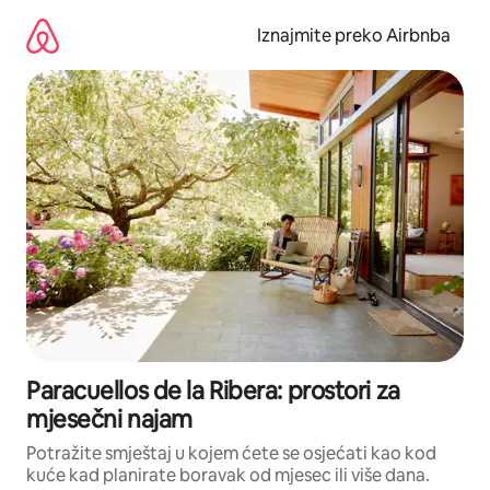
Prijeđi
na
Iznajmite preko Airbnba
sadržaj
Paracuellos de la Ribera: prostori za
mjesečni najam
Potražite smještaj u kojem ćete se osjećati kao kod
kuće kad planirate boravak od mjesec ili više dana.