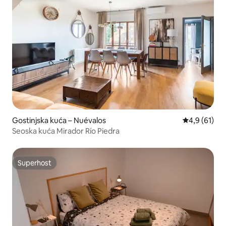
Gostinjska kuća – Nuévalos
Prosječna ocj
4,9 (61)
Seoska kuća Mirador Río Piedra
Superhost
Superhost