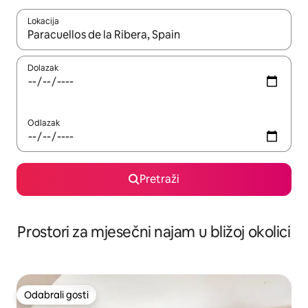
Lokacija
Kada budu dostupni rezultati, moći ćete ih pregledati koristeći
Dolazak
Odlazak
Pretraži
Prostori za mjesečni najam u bližoj okolici
Odabrali gosti
Odabrali gosti