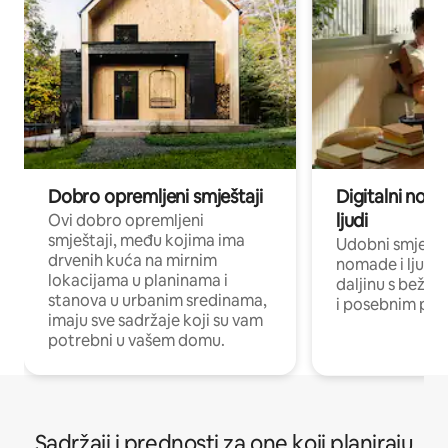
Dobro opremljeni smještaji
Digitalni noma
ljudi
Ovi dobro opremljeni
smještaji, među kojima ima
Udobni smještaj
drvenih kuća na mirnim
nomade i ljude 
lokacijama u planinama i
daljinu s bežič
stanova u urbanim sredinama,
i posebnim pro
imaju sve sadržaje koji su vam
potrebni u vašem domu.
Sadržaji i prednosti za one koji planiraju