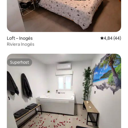
Loft – Inogés
Prosječna ocje
4,84 (44)
Riviera Inogés
Superhost
Superhost