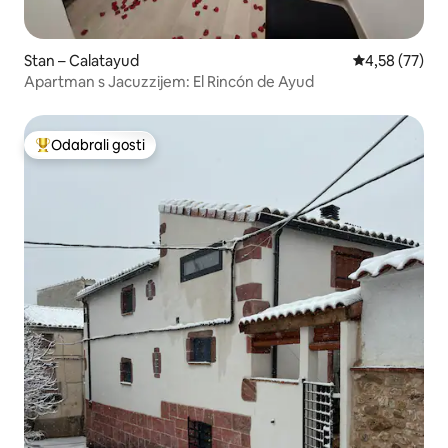
Stan – Calatayud
Prosječna ocje
4,58 (77)
Apartman s Jacuzzijem: El Rincón de Ayud
Odabrali gosti
Među najviše rangiranima s oznakom „Odabrali gosti”