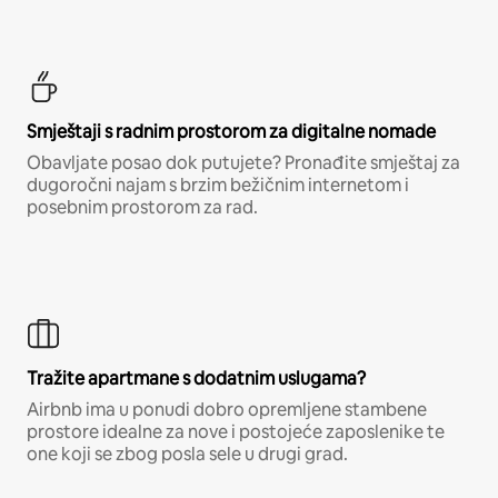
Smještaji s radnim prostorom za digitalne nomade
Obavljate posao dok putujete? Pronađite smještaj za
dugoročni najam s brzim bežičnim internetom i
posebnim prostorom za rad.
Tražite apartmane s dodatnim uslugama?
Airbnb ima u ponudi dobro opremljene stambene
prostore idealne za nove i postojeće zaposlenike te
one koji se zbog posla sele u drugi grad.