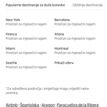
Popularne destinacije za duže boravke
Obližnje destinacije
New York
Barcelona
Prostori za mjesečni najam
Prostori za mjesečni najam
Firenca
Atena
Prostori za mjesečni najam
Prostori za mjesečni najam
Miami
Montreal
Prostori za mjesečni najam
Prostori za mjesečni najam
Seattle
Prikaži više
Prostori za mjesečni najam
*Za određena područja i smještaje mogu vrijediti neke
iznimke.
Airbnb
Španjolska
Aragon
Paracuellos de la Ribera