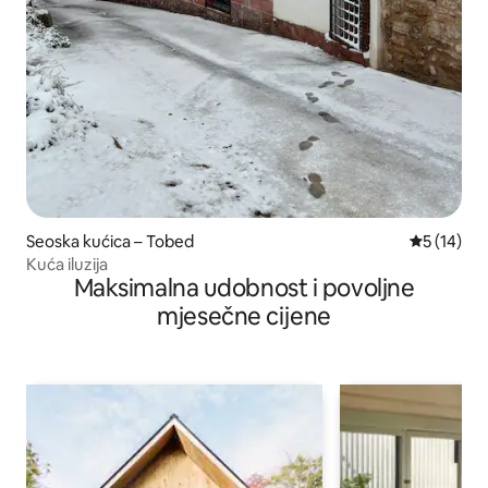
Seoska kućica – Tobed
Prosječna 
5 (14)
Kuća iluzija
Maksimalna udobnost i povoljne
mjesečne cijene