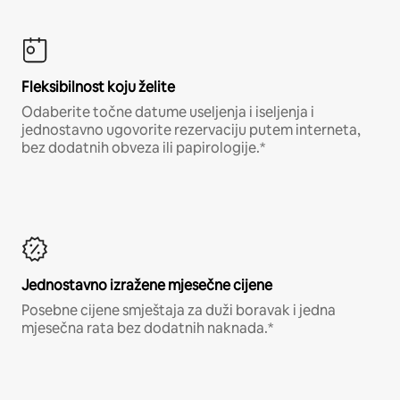
Fleksibilnost koju želite
Odaberite točne datume useljenja i iseljenja i
jednostavno ugovorite rezervaciju putem interneta,
bez dodatnih obveza ili papirologije.*
Jednostavno izražene mjesečne cijene
Posebne cijene smještaja za duži boravak i jedna
mjesečna rata bez dodatnih naknada.*