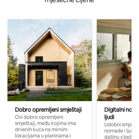
Dobro opremljeni smještaji
Digitalni noma
ljudi
Ovi dobro opremljeni
smještaji, među kojima ima
Udobni smještaj
drvenih kuća na mirnim
nomade i ljude 
lokacijama u planinama i
daljinu s bežič