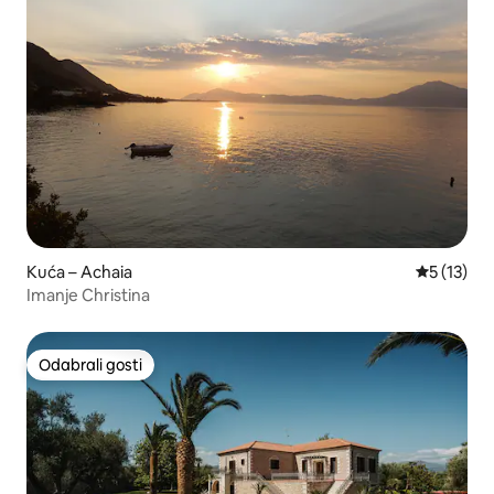
Kuća – Achaia
Prosječna 
5 (13)
Imanje Christina
Odabrali gosti
Odabrali gosti