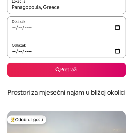
Lokacija
Kada budu dostupni rezultati, moći ćete ih pregledati koristeći
Dolazak
Odlazak
Pretraži
Prostori za mjesečni najam u bližoj okolici
Odabrali gosti
Među najviše rangiranima s oznakom „Odabrali gosti”