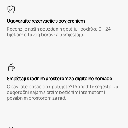
Ugovarajte rezervacije s povjerenjem
Recenzije naših pouzdanih gostiju i podrška 0 – 24
tijekom čitavog boravka u smještaju.
Smještaji s radnim prostorom za digitalne nomade
Obavljate posao dok putujete? Pronađite smještaj za
dugoročni najam s brzim bežičnim internetom i
posebnim prostorom za rad.