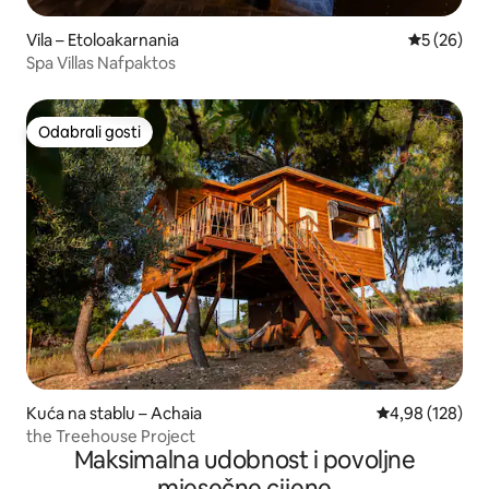
Vila – Etoloakarnania
Prosječna o
5 (26)
Spa Villas Nafpaktos
Odabrali gosti
Odabrali gosti
Kuća na stablu – Achaia
Prosječna ocjen
4,98 (128)
the Treehouse Project
Maksimalna udobnost i povoljne
mjesečne cijene