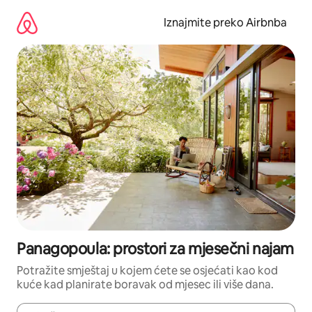
Prijeđi
na
Iznajmite preko Airbnba
sadržaj
Panagopoula: prostori za mjesečni najam
Potražite smještaj u kojem ćete se osjećati kao kod
kuće kad planirate boravak od mjesec ili više dana.