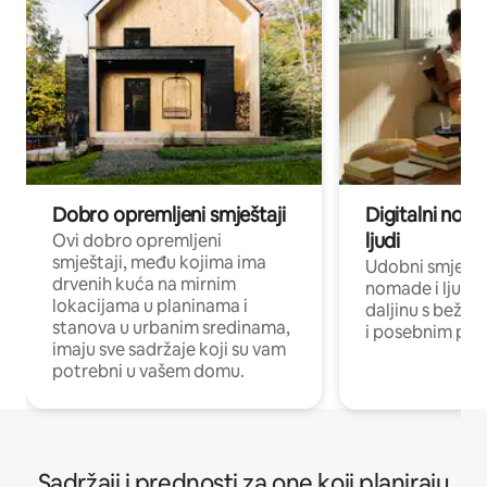
Dobro opremljeni smještaji
Digitalni noma
ljudi
Ovi dobro opremljeni
smještaji, među kojima ima
Udobni smještaj
drvenih kuća na mirnim
nomade i ljude 
lokacijama u planinama i
daljinu s bežič
stanova u urbanim sredinama,
i posebnim pro
imaju sve sadržaje koji su vam
potrebni u vašem domu.
Sadržaji i prednosti za one koji planiraju