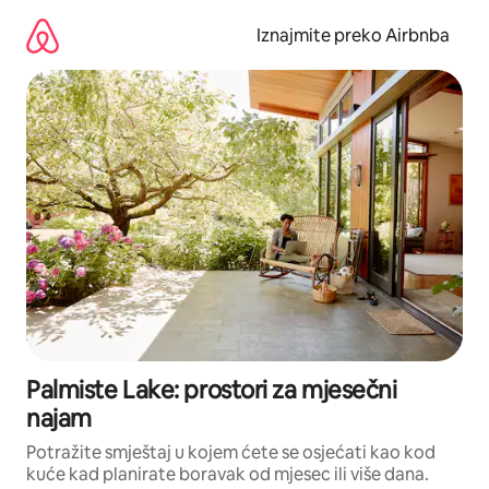
Prijeđi
na
Iznajmite preko Airbnba
sadržaj
Palmiste Lake: prostori za mjesečni
najam
Potražite smještaj u kojem ćete se osjećati kao kod
kuće kad planirate boravak od mjesec ili više dana.