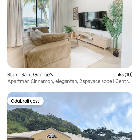
Stan – Saint George's
Prosječna 
5 (10)
Apartman Cinnamon, elegantan, 2 spavaće sobe | Central
St George
Odabrali gosti
Odabrali gosti