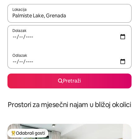
Lokacija
Kada budu dostupni rezultati, moći ćete ih pregledati koristeći
Dolazak
Odlazak
Pretraži
Prostori za mjesečni najam u bližoj okolici
Odabrali gosti
Među najviše rangiranima s oznakom „Odabrali gosti”