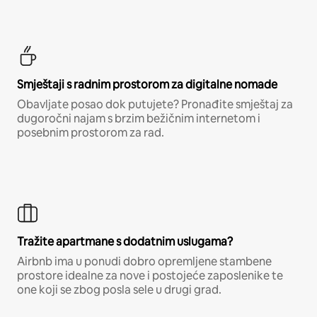
Smještaji s radnim prostorom za digitalne nomade
Obavljate posao dok putujete? Pronađite smještaj za
dugoročni najam s brzim bežičnim internetom i
posebnim prostorom za rad.
Tražite apartmane s dodatnim uslugama?
Airbnb ima u ponudi dobro opremljene stambene
prostore idealne za nove i postojeće zaposlenike te
one koji se zbog posla sele u drugi grad.