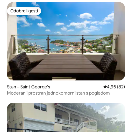
Odabrali gosti
Odabrali gosti
Stan – Saint George's
Prosječna ocje
4,96 (82)
Moderan i prostran jednokomorni stan s pogledom