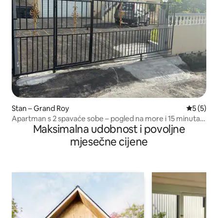
Stan – Grand Roy
Prosječna
5 (5)
Apartman s 2 spavaće sobe – pogled na more i 15 minuta
Maksimalna udobnost i povoljne
do lokalne plaže
mjesečne cijene