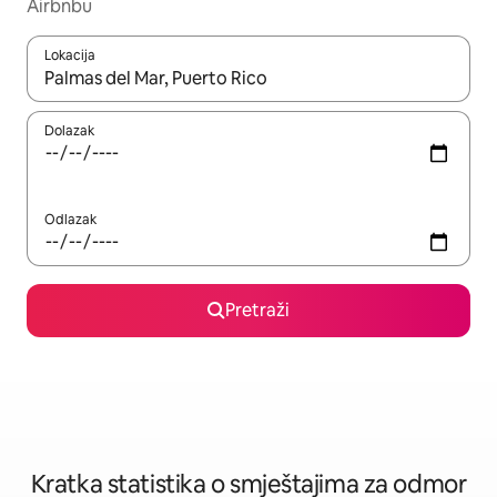
Airbnbu
Lokacija
Kada budu dostupni rezultati, moći ćete ih pregledati koristeći
Dolazak
Odlazak
Pretraži
Kratka statistika o smještajima za odmor