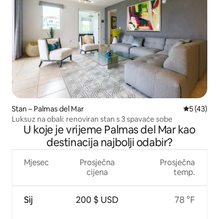
Stan – Palmas del Mar
Prosječna 
5 (43)
Luksuz na obali: renoviran stan s 3 spavaće sobe
U koje je vrijeme Palmas del Mar kao
destinacija najbolji odabir?
Mjesec
Prosječna
Prosječna
cijena
temp.
Sij
200 $ USD
78 °F