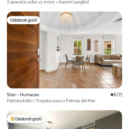
2 spavaće sobe uz more + bazeni i pogled
Odabrali gosti
Odabrali gosti
Stan – Humacao
Prosječna
5 (7)
Palméa Edén | Tropska oaza u Palmas del Mar
Odabrali gosti
Među najviše rangiranima s oznakom „Odabrali gosti”