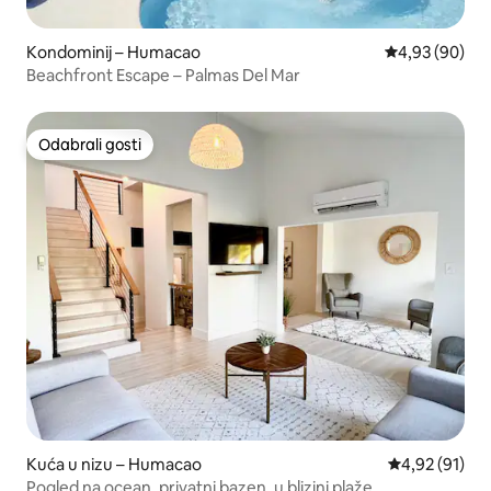
Kondominij – Humacao
Prosječna ocje
4,93 (90)
Beachfront Escape – Palmas Del Mar
Odabrali gosti
Odabrali gosti
Kuća u nizu – Humacao
Prosječna ocje
4,92 (91)
Pogled na ocean, privatni bazen, u blizini plaže,