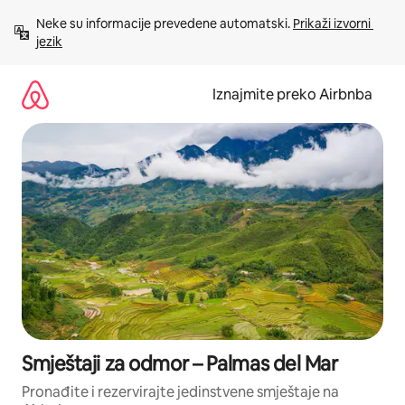
Prijeđi
Neke su informacije prevedene automatski. 
Prikaži izvorni 
na
jezik
sadržaj
Iznajmite preko Airbnba
Smještaji za odmor – Palmas del Mar
Pronađite i rezervirajte jedinstvene smještaje na