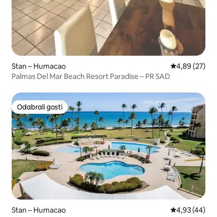
Stan – Humacao
Prosječna ocje
4,89 (27)
Palmas Del Mar Beach Resort Paradise – PR SAD
Odabrali gosti
Odabrali gosti
Stan – Humacao
Prosječna ocje
4,93 (44)