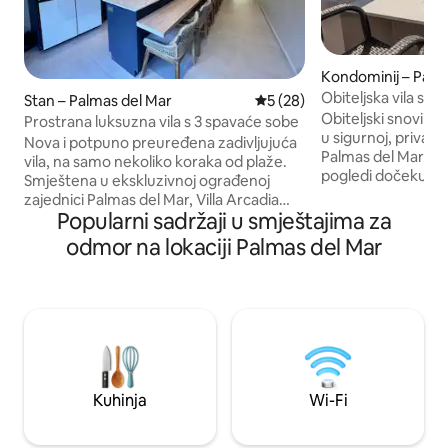
Kondominij – Palm
Obiteljska vila sa 
Stan – Palmas del Mar
Prosječna ocjena: 5/5, recen
5 (28)
bazen,plaža,pogl
Obiteljski snovi pr
Prostrana luksuzna vila s 3 spavaće sobe
u sigurnoj, privatn
Nova i potpuno preuređena zadivljujuća
Palmas del Mar, gdj
vila, na samo nekoliko koraka od plaže.
pogledi dočekuju i
Smještena u ekskluzivnoj ograđenoj
stanu, a blistavi b
zajednici Palmas del Mar, Villa Arcadia
ispod. Sve što vam
Popularni sadržaji u smještajima za
nudi doživljaj modernog stila s tropskom
od dobro opremljen
atmosferom. Prostor: Pametni
odmor na lokaciji Palmas del Mar
pogledom na baze
samostalni dolazak bez ključa, pranje
soba sa spojenim
rublja s perilicom i sušilicom, kupaonica s
opremu za plažu k
WC-om za posjetitelje Potpuno
domaćin i zaputite 
opremljena kuhinja, blagovaonica, mokri
pristupite bilo ko
bar, dnevni boravak, balkon Jedna
odmarališta, uključ
spavaća soba s bračnim krevetom i dvije
centre, shopping, r
spavaće sobe s bračnim krevetom (širine
150-179 cm) Sve kupaonice s toaletnim
Kuhinja
Wi-Fi
potrepštinama i sušilom za kosu, sve
prostorije s odvojenim klima-uređajima.