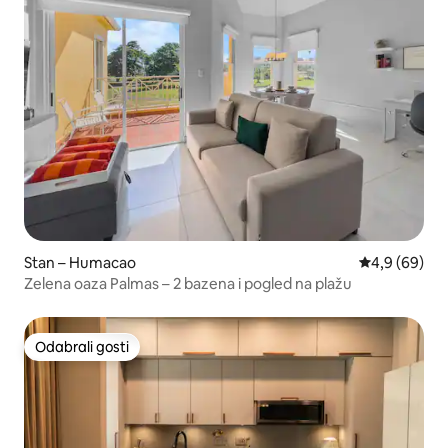
Stan – Humacao
Prosječna ocj
4,9 (69)
Zelena oaza Palmas – 2 bazena i pogled na plažu
Odabrali gosti
Odabrali gosti