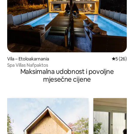
Vila – Etoloakarnania
Prosječna o
5 (26)
Spa Villas Nafpaktos
Maksimalna udobnost i povoljne
mjesečne cijene