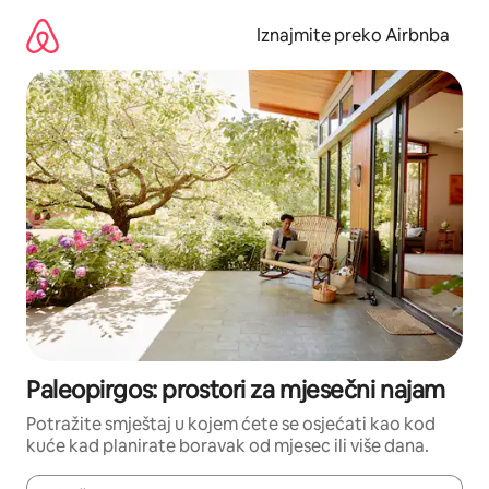
Prijeđi
na
Iznajmite preko Airbnba
sadržaj
Paleopirgos: prostori za mjesečni najam
Potražite smještaj u kojem ćete se osjećati kao kod
kuće kad planirate boravak od mjesec ili više dana.