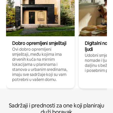
Dobro opremljeni smještaji
Digitalni noma
ljudi
Ovi dobro opremljeni
smještaji, među kojima ima
Udobni smještaj
drvenih kuća na mirnim
nomade i ljude 
lokacijama u planinama i
daljinu s bežič
stanova u urbanim sredinama,
i posebnim pro
imaju sve sadržaje koji su vam
potrebni u vašem domu.
Sadržaji i prednosti za one koji planiraju
duži boravak