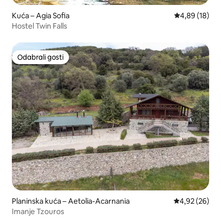
Kuća – Agia Sofia
Prosječna ocje
4,89 (18)
Hostel Twin Falls
Odabrali gosti
Odabrali gosti
Planinska kuća – Aetolia-Acarnania
Prosječna ocje
4,92 (26)
Imanje Tzouros