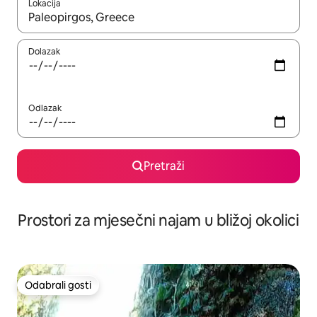
Lokacija
Kada budu dostupni rezultati, moći ćete ih pregledati koristeći
Dolazak
Odlazak
Pretraži
Prostori za mjesečni najam u bližoj okolici
Odabrali gosti
Odabrali gosti