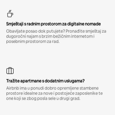
Smještaji s radnim prostorom za digitalne nomade
Obavljate posao dok putujete? Pronađite smještaj za
dugoročni najam s brzim bežičnim internetom i
posebnim prostorom za rad.
Tražite apartmane s dodatnim uslugama?
Airbnb ima u ponudi dobro opremljene stambene
prostore idealne za nove i postojeće zaposlenike te
one koji se zbog posla sele u drugi grad.