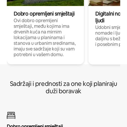
Dobro opremljeni smještaji
Digitalni noma
ljudi
Ovi dobro opremljeni
smještaji, među kojima ima
Udobni smještaj
drvenih kuća na mirnim
nomade i ljude 
lokacijama u planinama i
daljinu s bežič
stanova u urbanim sredinama,
i posebnim pro
imaju sve sadržaje koji su vam
potrebni u vašem domu.
Sadržaji i prednosti za one koji planiraju
duži boravak
Dobro opremljeni smještaji