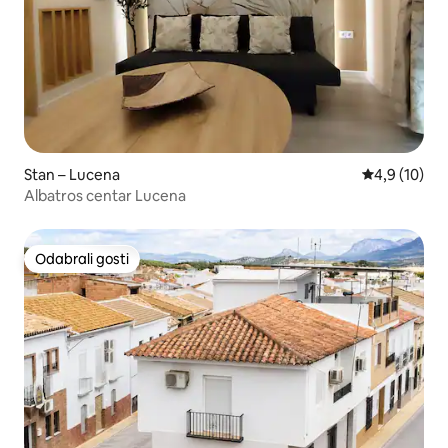
Stan – Lucena
Prosječna ocj
4,9 (10)
Albatros centar Lucena
Odabrali gosti
Odabrali gosti