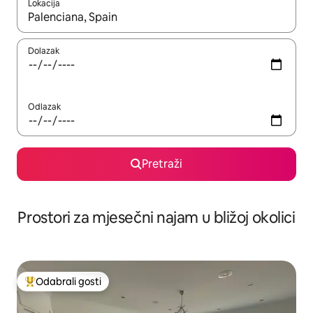
Lokacija
Kada budu dostupni rezultati, moći ćete ih pregledati koristeći
Dolazak
Odlazak
Pretraži
Prostori za mjesečni najam u bližoj okolici
Odabrali gosti
Među najviše rangiranima s oznakom „Odabrali gosti”