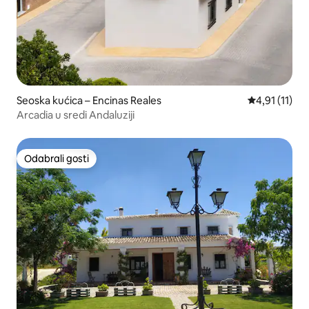
Seoska kućica – Encinas Reales
Prosječna ocj
4,91 (11)
Arcadia u sredi Andaluziji
Odabrali gosti
Odabrali gosti