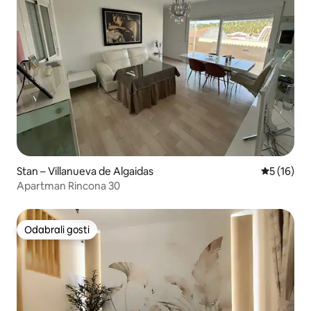
Stan – Villanueva de Algaidas
Prosječna 
5 (16)
Apartman Rincona 30
Odabrali gosti
Odabrali gosti