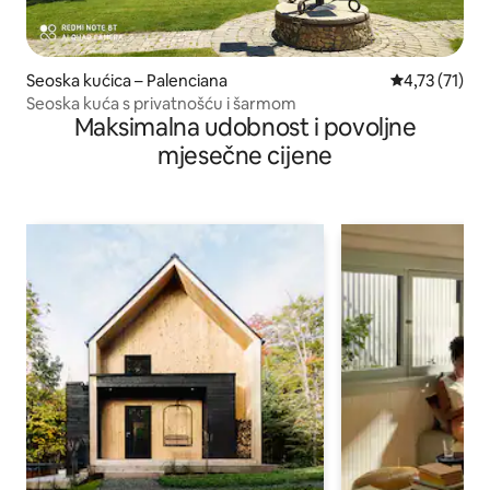
Seoska kućica – Palenciana
Prosječna ocj
4,73 (71)
Seoska kuća s privatnošću i šarmom
Maksimalna udobnost i povoljne
mjesečne cijene