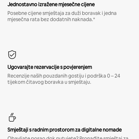
Jednostavno izražene mjesečne cijene
Posebne cijene smještaja za duži boravak i jedna
mjesečna rata bez dodatnih naknada.*
Ugovarajte rezervacije s povjerenjem
Recenzije naših pouzdanih gostiju i podrška 0 – 24
tijekom čitavog boravka u smještaju.
Smještaji s radnim prostorom za digitalne nomade
Obavljate posao dok putujete? Pronađite smještaj za