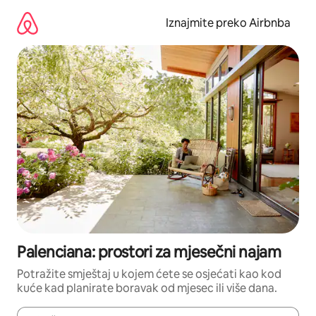
Prijeđi
na
Iznajmite preko Airbnba
sadržaj
Palenciana: prostori za mjesečni najam
Potražite smještaj u kojem ćete se osjećati kao kod
kuće kad planirate boravak od mjesec ili više dana.