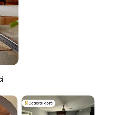
ci
Odabrali gosti
Među najviše rangiranima s oznakom „Odabrali gosti”