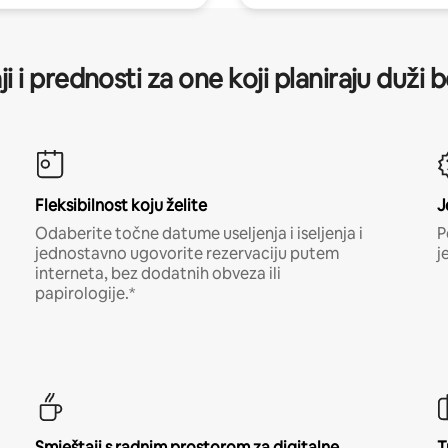
ji i prednosti za one koji planiraju duži 
Fleksibilnost koju želite
J
Odaberite točne datume useljenja i iseljenja i
P
jednostavno ugovorite rezervaciju putem
j
interneta, bez dodatnih obveza ili
papirologije.*
Smještaji s radnim prostorom za digitalne
T