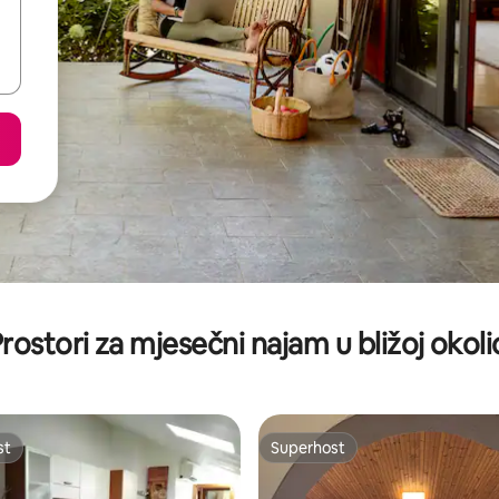
rostori za mjesečni najam u bližoj okoli
st
Superhost
st
Superhost