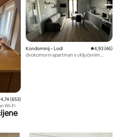
Kondominij – Lodi
Prosječna ocjena: 4,93
4,93 (46)
dvokomorni apartman s uključenim
Netflixom
rosječna ocjena: 4,74/5, recenzija: 653
4,74 (653)
an Wi-Fi
ijene