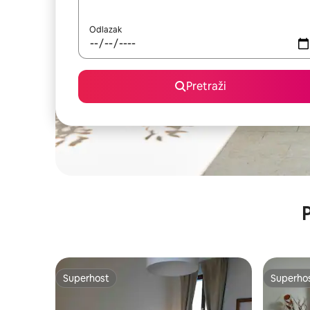
Odlazak
Pretraži
P
Superhost
Superho
Superhost
Superho