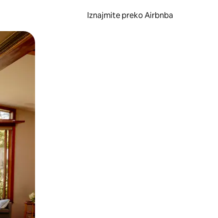
Iznajmite preko Airbnba
li prelaskom prstom po zaslonu.