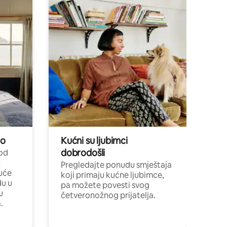
no
Kućni su ljubimci
dobrodošli
 od
,
Pregledajte ponudu smještaja
uće
koji primaju kućne ljubimce,
du u
pa možete povesti svog
u
četveronožnog prijatelja.
.