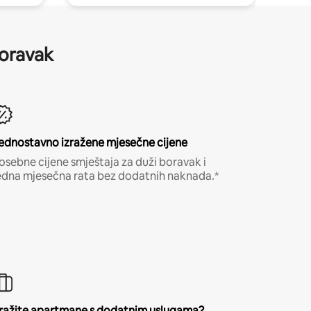
boravak
ednostavno izražene mjesečne cijene
osebne cijene smještaja za duži boravak i
edna mjesečna rata bez dodatnih naknada.*
ražite apartmane s dodatnim uslugama?