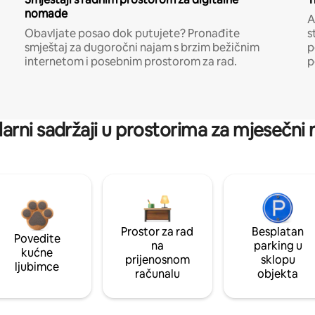
nomade
A
Obavljate posao dok putujete? Pronađite
s
smještaj za dugoročni najam s brzim bežičnim
p
internetom i posebnim prostorom za rad.
p
arni sadržaji u prostorima za mjesečni
Prostor za rad
Besplatan
Povedite
na
parking u
kućne
prijenosnom
sklopu
ljubimce
računalu
objekta