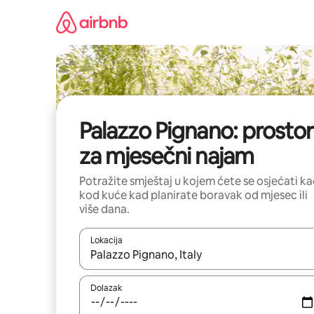
Prijeđi
na
sadržaj
Palazzo Pignano: prostor
za mjesečni najam
Potražite smještaj u kojem ćete se osjećati k
kod kuće kad planirate boravak od mjesec ili
više dana.
Lokacija
Kada budu dostupni rezultati, moći ćete ih pregle
Dolazak