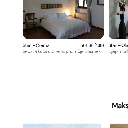
Stan – Crema
Prosječna ocjena: 4,86/5
4,86 (138)
Stan – Ol
Seoska kuća u Cremi, područje Cosmesy
Lijep mod
i Sveučilište
Maks