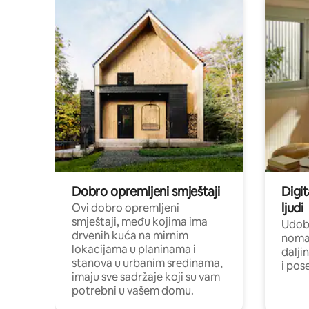
Dobro opremljeni smještaji
Digit
ljudi
Ovi dobro opremljeni
smještaji, među kojima ima
Udobn
drvenih kuća na mirnim
nomad
lokacijama u planinama i
dalji
stanova u urbanim sredinama,
i pos
imaju sve sadržaje koji su vam
potrebni u vašem domu.