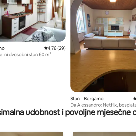
, recenzija: 138
mo
Prosječna ocjena: 4,76/5, recenzija: 29
4,76 (29)
erni dvosobni stan 60 m²
Stan – Bergamo
P
Da Alessandro: Netflix, besplat
imalna udobnost i povoljne mjesečne c