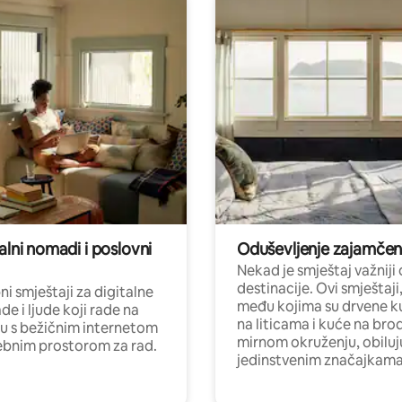
alni nomadi i poslovni
Oduševljenje zajamče
Nekad je smještaj važniji
destinacije. Ovi smještaji
i smještaji za digitalne
među kojima su drvene k
e i ljude koji rade na
na liticama i kuće na bro
nu s bežičnim internetom
mirnom okruženju, obiluj
ebnim prostorom za rad.
jedinstvenim značajkama