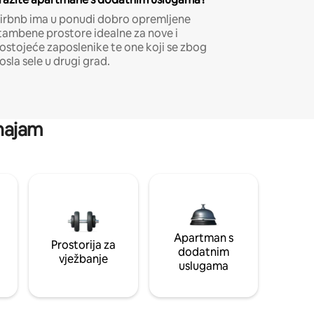
irbnb ima u ponudi dobro opremljene
tambene prostore idealne za nove i
ostojeće zaposlenike te one koji se zbog
osla sele u drugi grad.
 najam
Apartman s
Prostorija za
dodatnim
vježbanje
uslugama