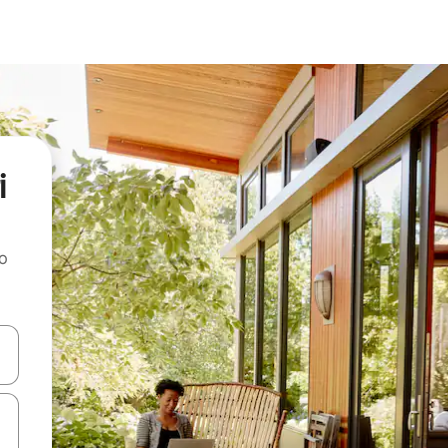
i
ao
dati koristeći se strelicama prema gore i prema dolje, kao i dodirom i