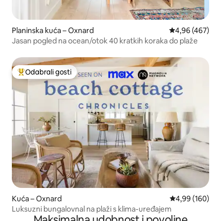
Planinska kuća – Oxnard
Prosječna ocjen
4,96 (467)
Jasan pogled na ocean/otok 40 kratkih koraka do plaže
Odabrali gosti
Među najviše rangiranima s oznakom „Odabrali gosti”
Kuća – Oxnard
Prosječna ocjen
4,99 (160)
Luksuzni bungalovnal na plaži s klima-uređajem
Maksimalna udobnost i povoljne