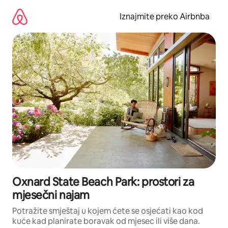
Prijeđi
na
Iznajmite preko Airbnba
sadržaj
Oxnard State Beach Park: prostori za
mjesečni najam
Potražite smještaj u kojem ćete se osjećati kao kod
kuće kad planirate boravak od mjesec ili više dana.