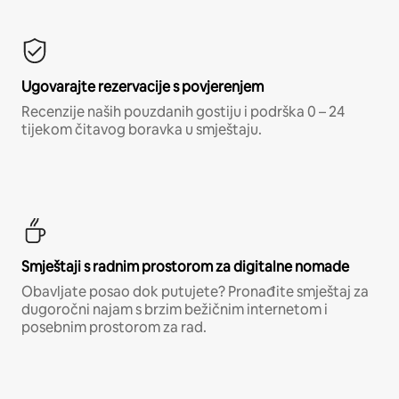
Ugovarajte rezervacije s povjerenjem
Recenzije naših pouzdanih gostiju i podrška 0 – 24
tijekom čitavog boravka u smještaju.
Smještaji s radnim prostorom za digitalne nomade
Obavljate posao dok putujete? Pronađite smještaj za
dugoročni najam s brzim bežičnim internetom i
posebnim prostorom za rad.