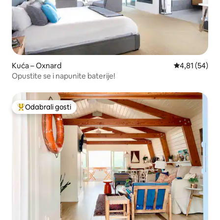
Kuća – Oxnard
Prosječna ocje
4,81 (54)
Opustite se i napunite baterije!
Odabrali gosti
Među najviše rangiranima s oznakom „Odabrali gosti”