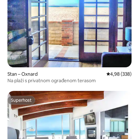
Stan – Oxnard
Prosječna ocjen
4,98 (338)
Na plaži s privatnom ograđenom terasom
Superhost
Superhost