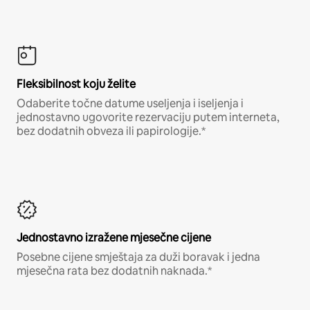
Fleksibilnost koju želite
Odaberite točne datume useljenja i iseljenja i
jednostavno ugovorite rezervaciju putem interneta,
bez dodatnih obveza ili papirologije.*
Jednostavno izražene mjesečne cijene
Posebne cijene smještaja za duži boravak i jedna
mjesečna rata bez dodatnih naknada.*