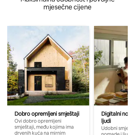
mjesečne cijene
Dobro opremljeni smještaji
Digitalni noma
ljudi
Ovi dobro opremljeni
smještaji, među kojima ima
Udobni smještaj
drvenih kuća na mirnim
nomade i ljude 