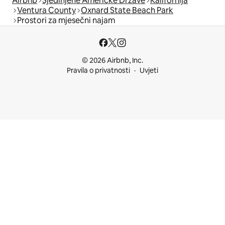
Airbnb
Sjedinjene Američke Države
Kalifornija
Ventura County
Oxnard State Beach Park
Prostori za mjesečni najam
© 2026 Airbnb, Inc.
Pravila o privatnosti
Uvjeti