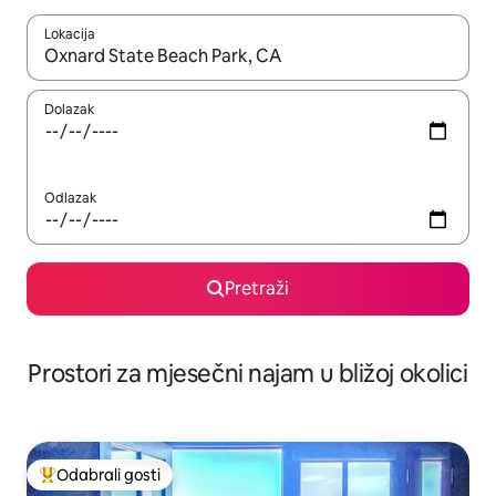
Lokacija
Kada budu dostupni rezultati, moći ćete ih pregledati koristeći
Dolazak
Odlazak
Pretraži
Prostori za mjesečni najam u bližoj okolici
Odabrali gosti
Među najviše rangiranima s oznakom „Odabrali gosti”