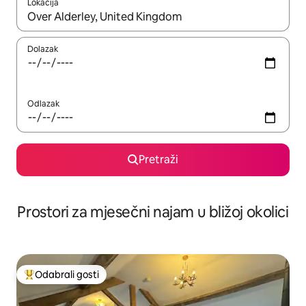
Lokacija
Kada budu dostupni rezultati, moći ćete ih pregledati koristeći
Dolazak
Odlazak
Pretraži
Prostori za mjesečni najam u bližoj okolici
Odabrali gosti
Među najviše rangiranima s oznakom „Odabrali gosti”