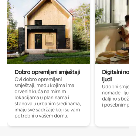
Dobro opremljeni smještaji
Digitalni noma
ljudi
Ovi dobro opremljeni
smještaji, među kojima ima
Udobni smještaj
drvenih kuća na mirnim
nomade i ljude 
lokacijama u planinama i
daljinu s bežič
stanova u urbanim sredinama,
i posebnim pro
imaju sve sadržaje koji su vam
potrebni u vašem domu.