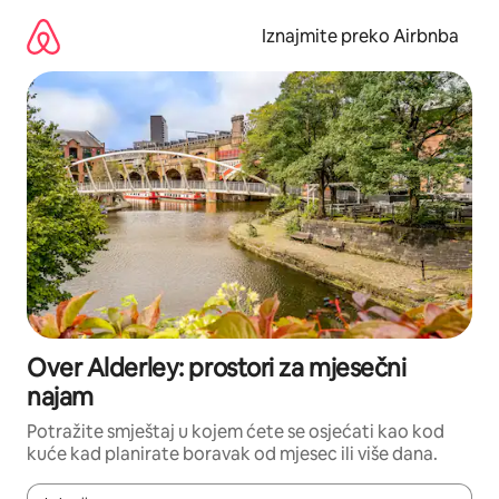
Prijeđi
na
Iznajmite preko Airbnba
sadržaj
Over Alderley: prostori za mjesečni
najam
Potražite smještaj u kojem ćete se osjećati kao kod
kuće kad planirate boravak od mjesec ili više dana.