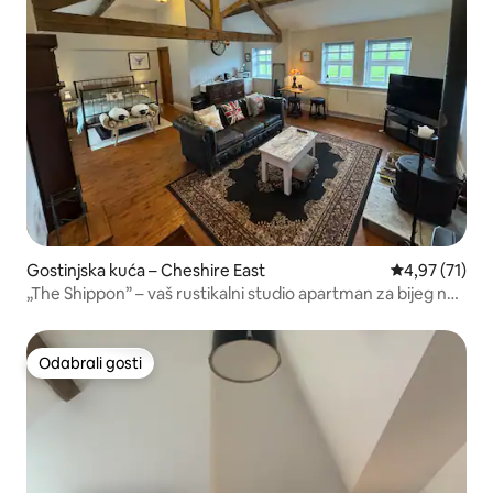
Gostinjska kuća – Cheshire East
Prosječna ocje
4,97 (71)
„The Shippon” – vaš rustikalni studio apartman za bijeg na
selo
Odabrali gosti
Odabrali gosti