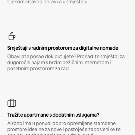
tijekom čitavog boravka u smještaju.
Smještaji s radnim prostorom za digitalne nomade
Obavljate posao dok putujete? Pronađite smještaj za
dugoročni najam s brzim bežičnim internetom i
posebnim prostorom za rad.
Tražite apartmane s dodatnim uslugama?
Airbnb ima u ponudi dobro opremljene stambene
prostore idealne za nove i postojeće zaposlenike te