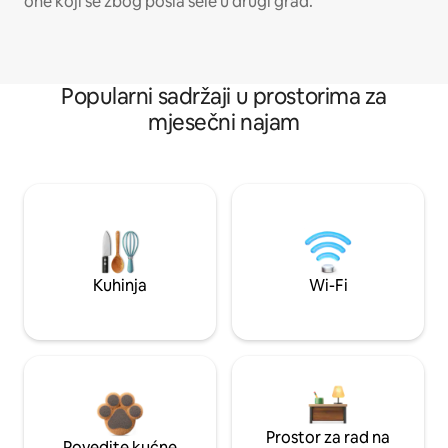
one koji se zbog posla sele u drugi grad.
Popularni sadržaji u prostorima za
mjesečni najam
Kuhinja
Wi-Fi
Prostor za rad na
Povedite kućne