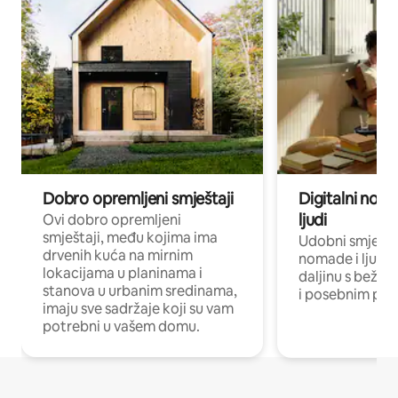
Dobro opremljeni smještaji
Digitalni noma
ljudi
Ovi dobro opremljeni
smještaji, među kojima ima
Udobni smještaj
drvenih kuća na mirnim
nomade i ljude 
lokacijama u planinama i
daljinu s bežič
stanova u urbanim sredinama,
i posebnim pro
imaju sve sadržaje koji su vam
potrebni u vašem domu.