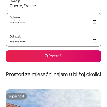
Lokacija
Kada budu dostupni rezultati, moći ćete ih pregledati koristeći
Dolazak
Odlazak
Pretraži
Prostori za mjesečni najam u bližoj okolici
Superhost
Superhost