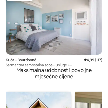
Kuća – Bourdonné
Prosječna ocjen
4,99 (117)
Šarmantna samostalna soba - Usluge ++
Maksimalna udobnost i povoljne
mjesečne cijene