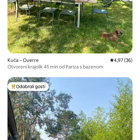
Kuća – Ouerre
Prosječna ocje
4,97 (36)
Otvoreni krajolik 45 min od Pariza s bazenom
Odabrali gosti
Među najviše rangiranima s oznakom „Odabrali gosti”