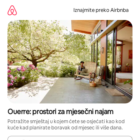
Prijeđi
na
Iznajmite preko Airbnba
sadržaj
Ouerre: prostori za mjesečni najam
Potražite smještaj u kojem ćete se osjećati kao kod
kuće kad planirate boravak od mjesec ili više dana.