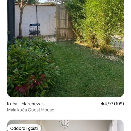
Kuća – Marchezais
Prosječna ocjen
4,97 (109)
Mala kuća Guest House
Odabrali gosti
Odabrali gosti