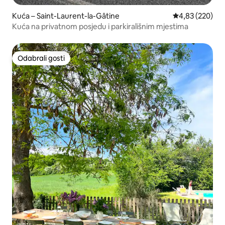
Kuća – Saint-Laurent-la-Gâtine
Prosječna ocjen
4,83 (220)
Kuća na privatnom posjedu i parkirališnim mjestima
Odabrali gosti
Odabrali gosti