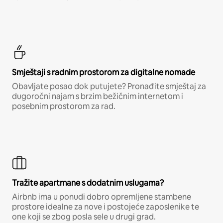
Smještaji s radnim prostorom za digitalne nomade
Obavljate posao dok putujete? Pronađite smještaj za
dugoročni najam s brzim bežičnim internetom i
posebnim prostorom za rad.
Tražite apartmane s dodatnim uslugama?
Airbnb ima u ponudi dobro opremljene stambene
prostore idealne za nove i postojeće zaposlenike te
one koji se zbog posla sele u drugi grad.