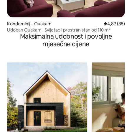
Kondominij – Ouakam
Prosječna ocje
4,87 (38)
Udoban Ouakam | Svijetao i prostran stan od 110 m²
Maksimalna udobnost i povoljne
mjesečne cijene