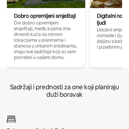
Dobro opremljeni smještaji
Digitalni noma
ljudi
Ovi dobro opremljeni
smještaji, među kojima ima
Udobni smještaj
drvenih kuća na mirnim
nomade i ljude 
lokacijama u planinama i
daljinu s bežič
stanova u urbanim sredinama,
i posebnim pro
imaju sve sadržaje koji su vam
potrebni u vašem domu.
Sadržaji i prednosti za one koji planiraju
duži boravak