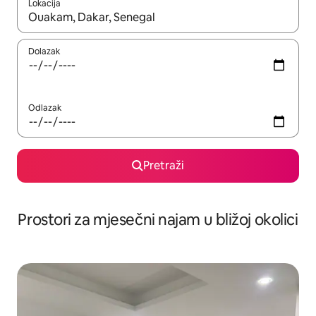
Lokacija
Kada budu dostupni rezultati, moći ćete ih pregledati koristeći
Dolazak
Odlazak
Pretraži
Prostori za mjesečni najam u bližoj okolici