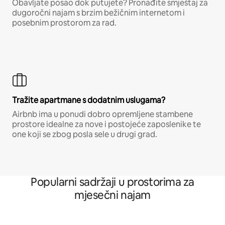
Obavljate posao dok putujete? Pronađite smještaj za
dugoročni najam s brzim bežičnim internetom i
posebnim prostorom za rad.
Tražite apartmane s dodatnim uslugama?
Airbnb ima u ponudi dobro opremljene stambene
prostore idealne za nove i postojeće zaposlenike te
one koji se zbog posla sele u drugi grad.
Popularni sadržaji u prostorima za
mjesečni najam