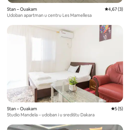
Stan – Ouakam
Prosječna ocj
4,67 (3)
Udoban apartman u centru Les Mamellesa
Stan – Ouakam
Prosječna
5 (5)
Studio Mandela – udoban i u središtu Dakara