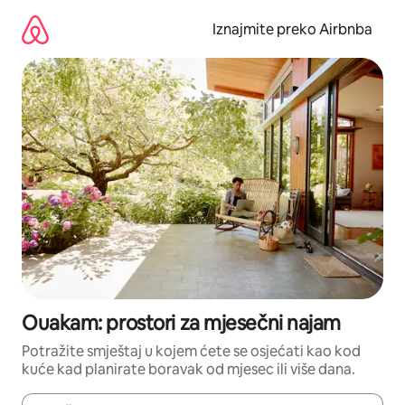
Prijeđi
na
Iznajmite preko Airbnba
sadržaj
Ouakam: prostori za mjesečni najam
Potražite smještaj u kojem ćete se osjećati kao kod
kuće kad planirate boravak od mjesec ili više dana.