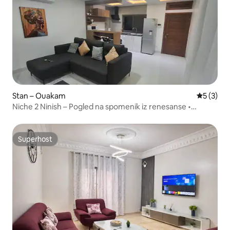
Stan – Ouakam
Prosječna
5 (3)
Niche 2 Ninish – Pogled na spomenik iz renesanse •
Udoban F2
Superhost
Superhost