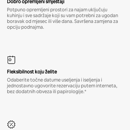
Dobro opremljeni smještaji
Potpuno opremljeni prostori za najam uključuju
kuhinju i sve sadržaje koji su vam potrebni za ugodan
boravak od mjesec ili više dana. Savršena zamjena za
opciju podnajma.
Fleksibilnost koju želite
Odaberite točne datume useljenja i iseljenja i
jednostavno ugovorite rezervaciju putem interneta,
bez dodatnih obveza ili papirologije.*