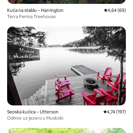
Kuća na stablu – Harrington
Prosječna ocje
4,64 (69)
Terra Perma Treehouse
Seoska kućica – Utterson
Prosječna ocjen
4,74 (197)
Odmor uz jezero u Muskoki