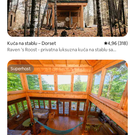
Kuća na stablu – Dorset
Prosječna ocjen
4,96 (318)
Raven 's Roost - privatna luksuzna kuća na stablu sa
saunom
Superhost
Superhost