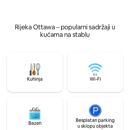
izrađenim ormarićima, kupaonici
Živopisni grad Dors
inspiriranoj spaom i posebno odabranim
jednog od najimpres
kanadskim sadržajima, a sve to samo 10
Kanade. Pobjegnite
minuta od središta Huntsvillea.
Rijeka Ottawa – popularni sadržaji u
kućama na stablu
Kuhinja
Wi-Fi
Besplatan parking
Bazen
u sklopu objekta