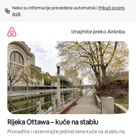
Prijeđi
Neke su informacije prevedene automatski. 
Prikaži izvorni 
na
jezik
sadržaj
Iznajmite preko Airbnba
Rijeka Ottawa – kuće na stablu
Pronađite i rezervirajte jedinstvene kuće na stablu na