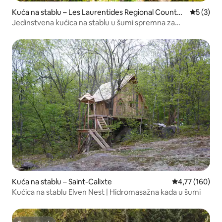
Kuća na stablu – Les Laurentides Regional County
Prosječna
5 (3)
Municipality
Jedinstvena kućica na stablu u šumi spremna za
kampiranje
Kuća na stablu – Saint-Calixte
Prosječna ocjen
4,77 (160)
Kućica na stablu Elven Nest | Hidromasažna kada u šumi