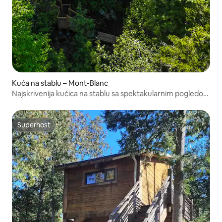
Kuća na stablu – Mont-Blanc
Najskrivenija kućica na stablu sa spektakularnim pogledom
na jezero
Superhost
Superhost