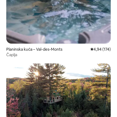
Planinska kuća – Val-des-Monts
Prosječna ocjen
4,94 (174)
Čaplja