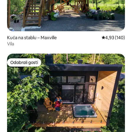
Kuća na stablu – Maxville
Prosječna ocjen
4,93 (140)
Vila
Odabrali gosti
Odabrali gosti