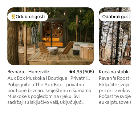
Odabrali gosti
Odabrali gosti
Među najviše rangiranima s oznakom „Odabrali gosti”
Odabrali gosti
Brvnara – Huntsville
Prosječna ocjena: 4,95/5, recenzi
4,95 (605)
Kuća na stablu – D
Aux Box Muskoka | Boutique | Privatni
Raven 's Roost - p
nordijski spa
na stablu sa saun
Pobjegnite u The Aux Box – privatnu
Isključite svoju teh
boutique brvnaru smještenu u šumama
prizori i zvukovi 
Muskoke s pogledom na rijeku. Svi
Počastite svoje ti
sadržaji su isključivo vaši, uključujući
eukaliptusove saun
nordijski spa s saunom, masažnom
vanjskom tušu, pr
kadom, hladnom kadom i vanjskim
napuknite knjigu, z
tušem (ljeti). Kratka staza vodi do vašeg
boji ili pišite. Pjev
privatnog pristaništa s ležaljkama i
kroz šumu, kanuo
kanuom na rijeci Muskoka. U
plivanjem, skijanj
unutrašnjosti uživajte u posebno
sanjkama od vaših