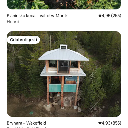
Planinska kuća – Val-des-Monts
Prosječna ocjen
4,95 (265)
Huard
Odabrali gosti
Odabrali gosti
Brvnara – Wakefield
Prosječna ocjen
4,93 (855)