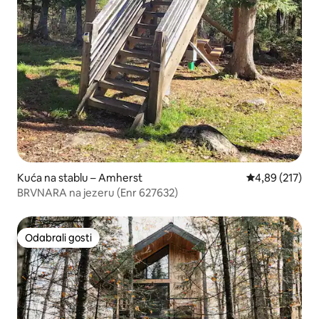
Kuća na stablu – Amherst
Prosječna ocjen
4,89 (217)
BRVNARA na jezeru (Enr 627632)
Odabrali gosti
Odabrali gosti