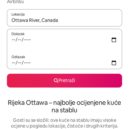
Airbnbu
Lokacija
Kada budu dostupni rezultati, moći ćete ih pregledati koristeći
Dolazak
Odlazak
Pretraži
Rijeka Ottawa – najbolje ocijenjene kuće
na stablu
Gosti su se složili: ove kuće na stablu imaju visoke
ocjene u pogledu lokacije, čistoće i drugih kriterija.