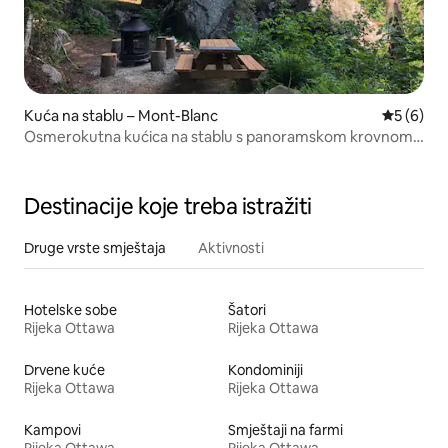
Kuća na stablu – Mont-Blanc
Prosječna
5 (6)
Osmerokutna kućica na stablu s panoramskom krovnom
terasom
Destinacije koje treba istražiti
Druge vrste smještaja
Aktivnosti
Hotelske sobe
Šatori
Rijeka Ottawa
Rijeka Ottawa
Drvene kuće
Kondominiji
Rijeka Ottawa
Rijeka Ottawa
Kampovi
Smještaji na farmi
Rijeka Ottawa
Rijeka Ottawa