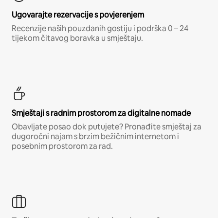
Ugovarajte rezervacije s povjerenjem
Recenzije naših pouzdanih gostiju i podrška 0 – 24
tijekom čitavog boravka u smještaju.
Smještaji s radnim prostorom za digitalne nomade
Obavljate posao dok putujete? Pronađite smještaj za
dugoročni najam s brzim bežičnim internetom i
posebnim prostorom za rad.