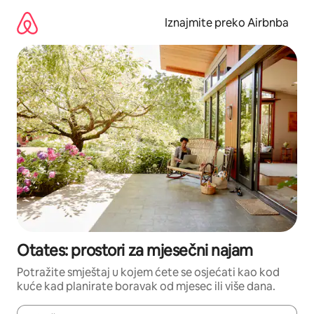
Prijeđi
na
Iznajmite preko Airbnba
sadržaj
Otates: prostori za mjesečni najam
Potražite smještaj u kojem ćete se osjećati kao kod
kuće kad planirate boravak od mjesec ili više dana.