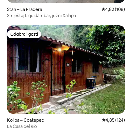
Stan – La Pradera
Prosječna ocjen
4,82 (108)
Smještaj Liquidámbar, južni Xalapa
Odabrali gosti
Odabrali gosti
Koliba – Coatepec
Prosječna ocjen
4,85 (124)
La Casa del Río