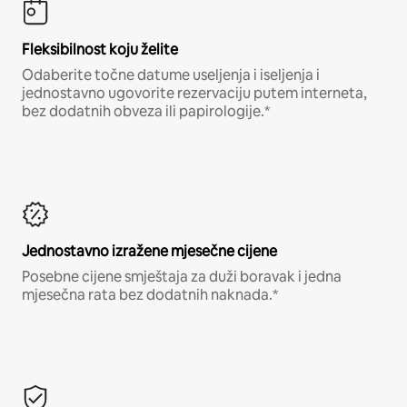
Fleksibilnost koju želite
Odaberite točne datume useljenja i iseljenja i
jednostavno ugovorite rezervaciju putem interneta,
bez dodatnih obveza ili papirologije.*
Jednostavno izražene mjesečne cijene
Posebne cijene smještaja za duži boravak i jedna
mjesečna rata bez dodatnih naknada.*