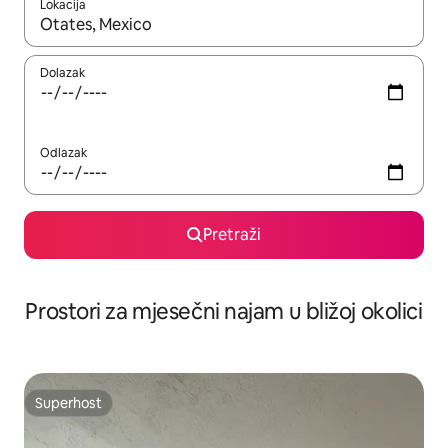
Lokacija
Kada budu dostupni rezultati, moći ćete ih pregledati koristeći
Dolazak
Odlazak
Pretraži
Prostori za mjesečni najam u bližoj okolici
Superhost
Superhost