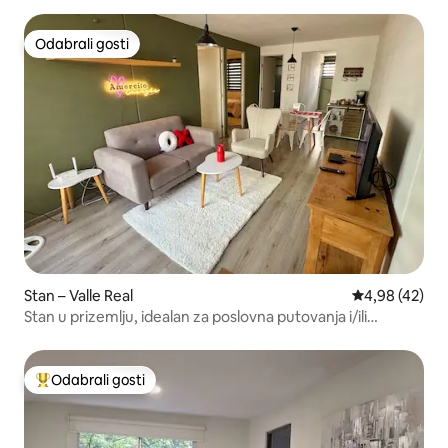
Odabrali gosti
Odabrali gosti
Stan – Valle Real
Prosječna ocje
4,98 (42)
Stan u prizemlju, idealan za poslovna putovanja i/ili
opuštanje
Odabrali gosti
Među najviše rangiranima s oznakom „Odabrali gosti”