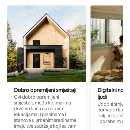
Dobro opremljeni smještaji
Digitalni noma
ljudi
Ovi dobro opremljeni
smještaji, među kojima ima
Udobni smještaj
drvenih kuća na mirnim
nomade i ljude 
lokacijama u planinama i
daljinu s bežič
stanova u urbanim sredinama,
i posebnim pro
imaju sve sadržaje koji su vam