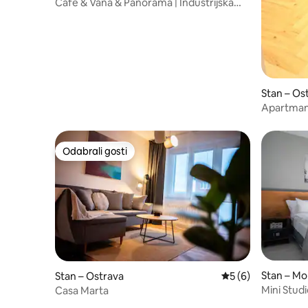
Café & Vana & Panorama | Industrijska
oaza
Stan – Os
Apartman 
Odabrali gosti
Odabrali gosti
Stan – Mo
Stan – Ostrava
Prosječna ocjena: 5
5 (6)
voz
Mini Stud
Casa Marta