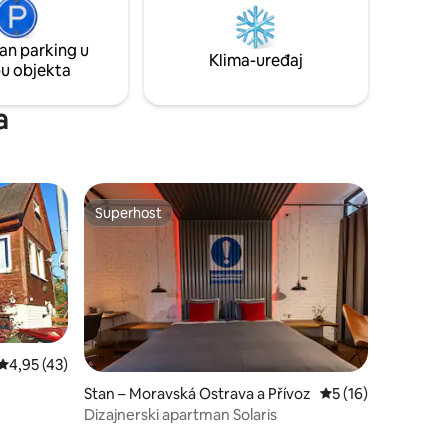
potpuno
kupaonica i udobna spavaća soba će vas
.
očarati. Na dohvat ruke vam je savršeno
an parking u
mjesto za opuštanje, rad ili zabavu.
Klima-uređaj
pu objekta
a
Superhost
Superhost
Prosječna ocjena: 4,95/5, recenzija: 43
4,95 (43)
Stan – Moravská Ostrava a Přívoz
Prosječna ocjena: 5
5 (16)
Dizajnerski apartman Solaris