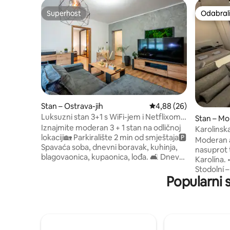
Superhost
Odabrali
Superhost
Odabrali
Stan – Ostrava-jih
Prosječna ocjena: 4,88/
4,88 (26)
Luksuzni stan 3+1 s WiFi-jem i Netflixom –
Stan – Mo
Ostrava-Jih
Iznajmite moderan 3 + 1 stan na odličnoj
voz
Karolinsk
lokaciji🏡 Parkiralište 2 min od smještaja🅿️
Moderan 
Spavaća soba, dnevni boravak, kuhinja,
nasuprot
blagovaonica, kupaonica, lođa. 🛋️ Dnevni
Karolína. • 5 minuta hoda od ulice
boravak s pametnim televizorom
Stodolní 
(Netflix, OnePlay, Spotify) ⚡️ Brzi Wi-Fi u
Popularni 
barovima i rest
cijelom stanu 🍳 Potpuno opremljena
željeznič
kuhinja (štednjak, hladnjak, mikrovalna
je idealno 
pećnica, posuđe) 🪞 Kupaonica s
minuta ho
ručnicima, gelovima za tuširanje,
povijesno
šamponima, brijačima, četkicama za
potpuno o