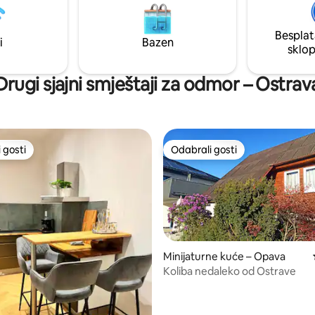
čeka obnovu – ali sam stan je 
 kut s kompletnim priborom, brzi
obnovljen i moderno opremljen
odernu kupaonicu. Savršeno
Besplat
istraživanje grada ili poslovno
i
Bazen
sklo
!
Drugi sjajni smještaji za odmor – Ostrav
 gosti
Odabrali gosti
 gosti
Odabrali gosti
Minijaturne kuće – Opava
Koliba nedaleko od Ostrave
5/5, recenzija: 3