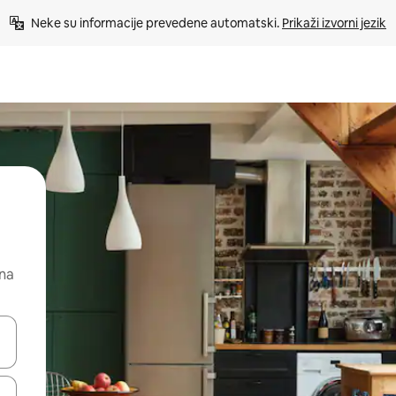
Neke su informacije prevedene automatski. 
Prikaži izvorni jezik
 na
dati koristeći se strelicama prema gore i prema dolje, kao i dodirom i