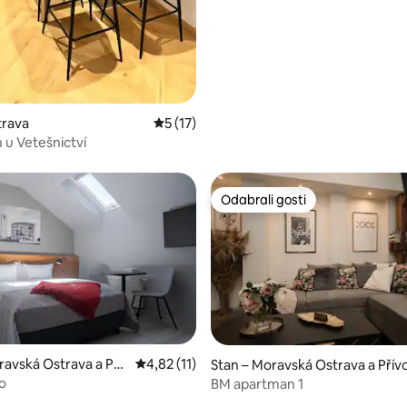
trava
Prosječna ocjena: 5/5, recenzija: 17
5 (17)
u Vetešnictví
Odabrali gosti
Odabrali gosti
ravská Ostrava a Pří
Prosječna ocjena: 4,82/5, recenzija: 11
4,82 (11)
/5, recenzija: 6
Stan – Moravská Ostrava a Přív
io
BM apartman 1