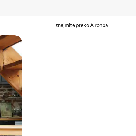
Iznajmite preko Airbnba
li prelaskom prstom po zaslonu.