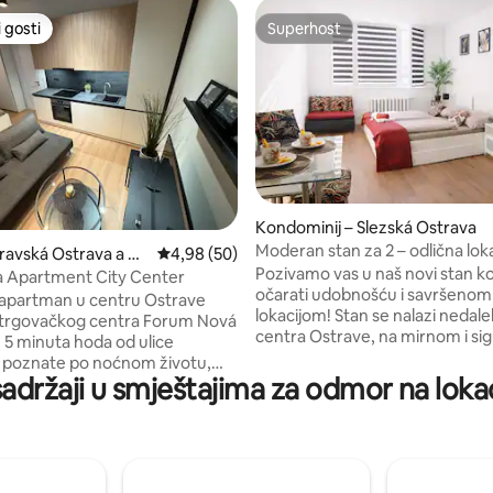
 gosti
Superhost
 gosti
Superhost
5, recenzija: 26
Kondominij – Slezská Ostrava
Moderan stan za 2 – odlična lokac
ravská Ostrava a Pří
Prosječna ocjena: 4,98/5, recenzija: 50
4,98 (50)
udobnost
Pozivamo vas u naš novi stan koj
a Apartment City Center
očarati udobnošću i savršenom
apartman u centru Ostrave
lokacijom! Stan se nalazi nedal
 trgovačkog centra Forum Nová
centra Ostrave, na mirnom i s
mjestu – tik do policijske postaje
– poznate po noćnom životu,
se nalazi park, rijeka, zoološki 
sadržaji u smještajima za odmor na lokac
oranima. • 5 minuta od
(oko 6 minuta vožnje automobilo
ke stanice Ostrava-Stodolní, što
nova gradska vijećnica, a za ok
za jednostavno putovanje. • 10
stići ćete do autoceste. Idealn
da od Masarykovog trga trga,
za opuštanje i istraživanje grad
g središta grada. Apartman je
nalazi na 1. katu s dizalom, u kuć
premljen, nudi udoban krevet,