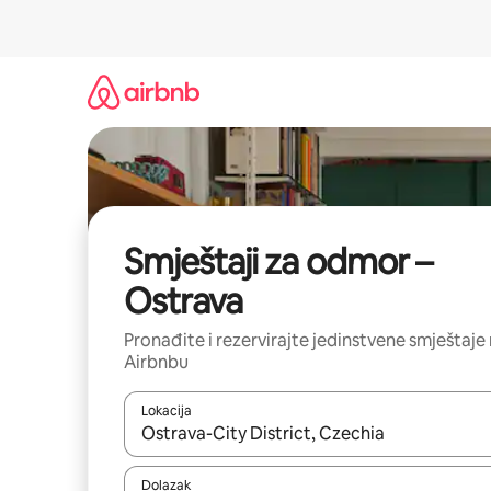
Prijeđi
na
sadržaj
Smještaji za odmor –
Ostrava
Pronađite i rezervirajte jedinstvene smještaje
Airbnbu
Lokacija
Kada budu dostupni rezultati, moći ćete ih pregle
Dolazak