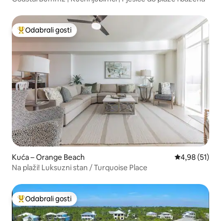
Odabrali gosti
Među najviše rangiranima s oznakom „Odabrali gosti”
Kuća – Orange Beach
Prosječna ocje
4,98 (51)
Na plaži! Luksuzni stan / Turquoise Place
Odabrali gosti
Među najviše rangiranima s oznakom „Odabrali gosti”