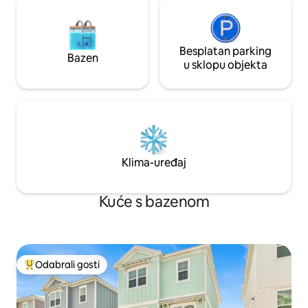
Besplatan parking
Bazen
u sklopu objekta
Klima-uređaj
Kuće s bazenom
Odabrali gosti
Među najviše rangiranima s oznakom „Odabrali gosti”