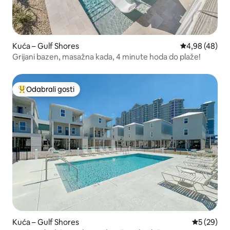
Kuća – Gulf Shores
Prosječna ocje
4,98 (48)
Grijani bazen, masažna kada, 4 minute hoda do plaže!
Odabrali gosti
Među najviše rangiranima s oznakom „Odabrali gosti”
Kuća – Gulf Shores
Prosječna o
5 (29)