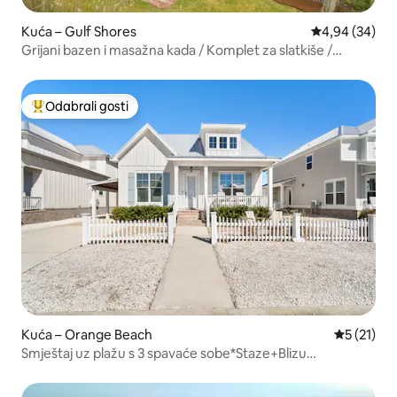
Kuća – Gulf Shores
Prosječna ocje
4,94 (34)
Grijani bazen i masažna kada / Komplet za slatkiše /
Vanjsko ognjište
Odabrali gosti
Među najviše rangiranima s oznakom „Odabrali gosti”
Kuća – Orange Beach
Prosječna 
5 (21)
Smještaj uz plažu s 3 spavaće sobe*Staze+Blizu
plaže*Bazen