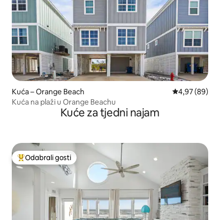
Kuća – Orange Beach
Prosječna ocje
4,97 (89)
Kuća na plaži u Orange Beachu
Kuće za tjedni najam
Odabrali gosti
Među najviše rangiranima s oznakom „Odabrali gosti”