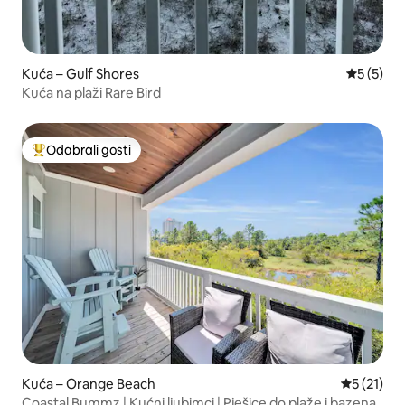
Kuća – Gulf Shores
Prosječna
5 (5)
Kuća na plaži Rare Bird
Odabrali gosti
Među najviše rangiranima s oznakom „Odabrali gosti”
Kuća – Orange Beach
Prosječna 
5 (21)
Coastal Bummz | Kućni ljubimci | Pješice do plaže i bazena