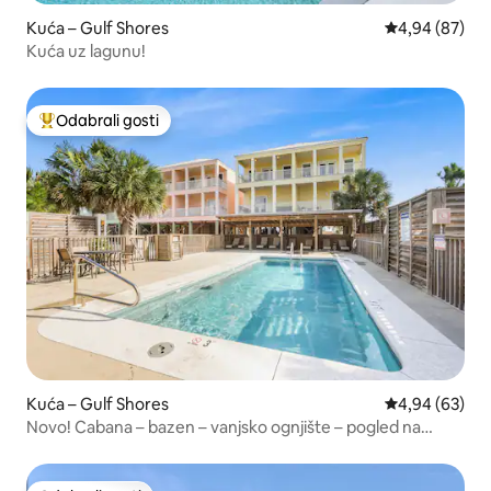
Kuća – Gulf Shores
Prosječna ocje
4,94 (87)
Kuća uz lagunu!
Odabrali gosti
Među najviše rangiranima s oznakom „Odabrali gosti”
Kuća – Gulf Shores
Prosječna ocje
4,94 (63)
Novo! Cabana – bazen – vanjsko ognjište – pogled na
zaljev