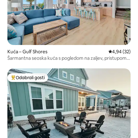
Kuća – Gulf Shores
Prosječna ocje
4,94 (32)
Šarmantna seoska kuća s pogledom na zaljev, pristupom
plaži i bazenom
Odabrali gosti
Među najviše rangiranima s oznakom „Odabrali gosti”