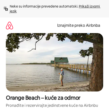
Prijeđi
Neke su informacije prevedene automatski. 
Prikaži izvorni 
na
jezik
sadržaj
Iznajmite preko Airbnba
Orange Beach – kuće za odmor
Pronađite i rezervirajte jedinstvene kuće na Airbnbu