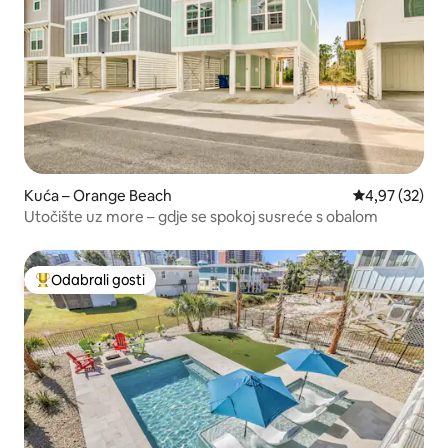
Kuća – Orange Beach
Prosječna ocje
4,97 (32)
Utočište uz more – gdje se spokoj susreće s obalom
Odabrali gosti
Među najviše rangiranima s oznakom „Odabrali gosti”