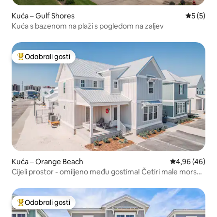
Kuća – Gulf Shores
Prosječna
5 (5)
Kuća s bazenom na plaži s pogledom na zaljev
Odabrali gosti
Među najviše rangiranima s oznakom „Odabrali gosti”
Kuća – Orange Beach
Prosječna ocje
4,96 (46)
Cijeli prostor - omiljeno među gostima! Četiri male morske
zvijezde
Odabrali gosti
Među najviše rangiranima s oznakom „Odabrali gosti”