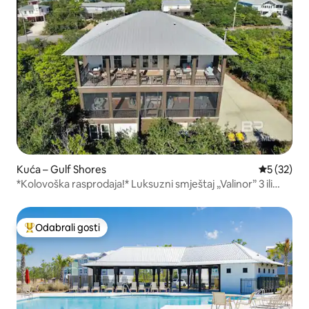
Kuća – Gulf Shores
Prosječna 
5 (32)
*Kolovoška rasprodaja!* Luksuzni smještaj „Valinor” 3 ili
više spavaćih soba 3 minute do pijeska
Odabrali gosti
Među najviše rangiranima s oznakom „Odabrali gosti”