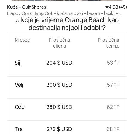
Kuća – Gulf Shores
Prosječna ocje
4,98 (45)
Happy Ours Hang Out – kuća na plaži – bazen – bicikli –
U koje je vrijeme Orange Beach kao
ognjište
destinacija najbolji odabir?
Mjesec
Prosječna
Prosječna
cijena
temp.
Sij
204 $ USD
53 °F
Velj
200 $ USD
57 °F
Ožu
280 $ USD
62 °F
Tra
273 $ USD
68 °F