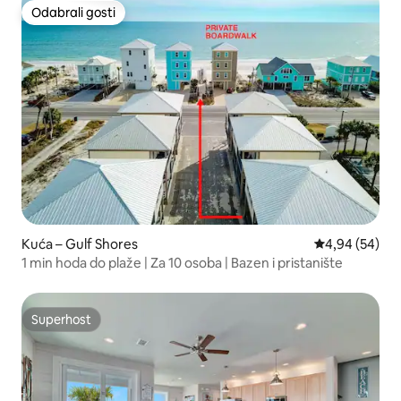
Odabrali gosti
Odabrali gosti
Kuća – Gulf Shores
Prosječna ocje
4,94 (54)
1 min hoda do plaže | Za 10 osoba | Bazen i pristanište
Superhost
Superhost