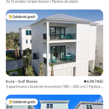
Za 12 osoba | Grijani bazen | Pješice do plaže
Odabrali gosti
Među najviše rangiranima s oznakom „Odabrali gosti”
Kuća – Gulf Shores
Prosječna ocjen
4,99 (166)
3 apartmana s bračnim krevetom (180 – 200 cm) | Pješice
do plaže i restorana | Bazen
Odabrali gosti
Među najviše rangiranima s oznakom „Odabrali gosti”