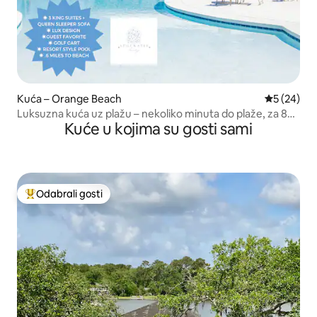
Kuća – Orange Beach
Prosječna o
5 (24)
Luksuzna kuća uz plažu – nekoliko minuta do plaže, za 8
Kuće u kojima su gosti sami
osoba
Odabrali gosti
Među najviše rangiranima s oznakom „Odabrali gosti”