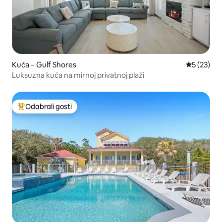
Kuća – Gulf Shores
Prosječna 
5 (23)
Luksuzna kuća na mirnoj privatnoj plaži
Odabrali gosti
Među najviše rangiranima s oznakom „Odabrali gosti”