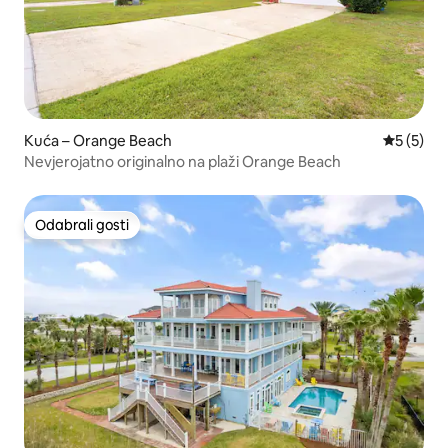
Kuća – Orange Beach
Prosječna
5 (5)
Nevjerojatno originalno na plaži Orange Beach
Odabrali gosti
Odabrali gosti