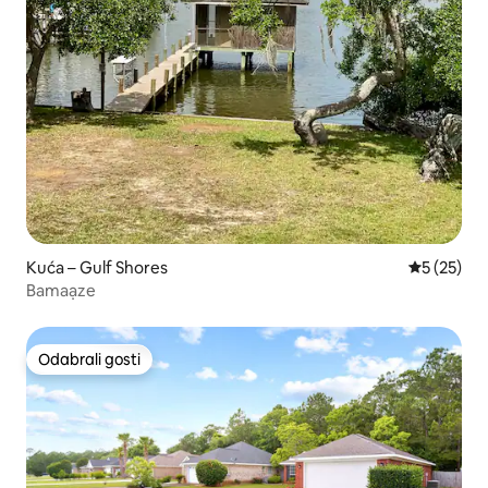
Kuća – Gulf Shores
Prosječna 
5 (25)
Bamaạze
Odabrali gosti
Odabrali gosti