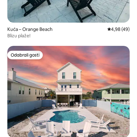
Kuća – Orange Beach
Prosječna ocje
4,98 (49)
Blizu plaže!
Odabrali gosti
Odabrali gosti