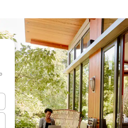
ao
dati koristeći se strelicama prema gore i prema dolje, kao i dodirom i