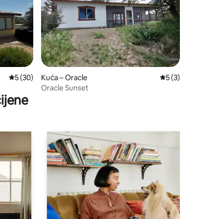
Prosječna ocjena: 5/5, recenzija: 30
5 (30)
Kuća – Oracle
Prosječna ocjena: 
5 (3)
Oracle Sunset
ijene