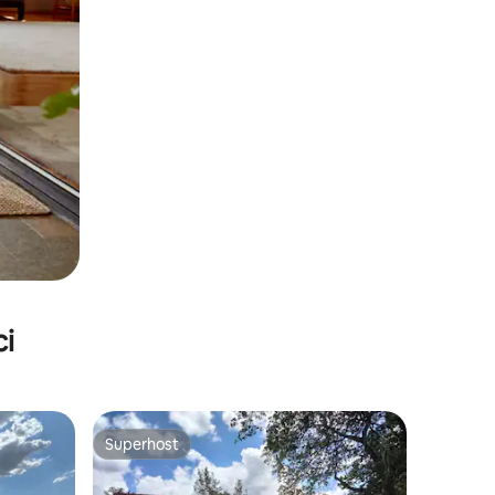
ci
Superhost
nakom „Odabrali gosti”
Superhost