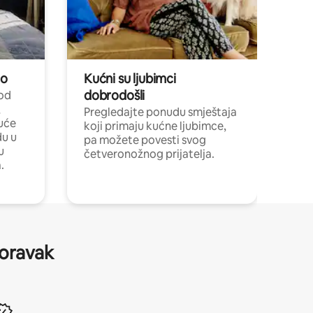
no
Kućni su ljubimci
dobrodošli
 od
,
Pregledajte ponudu smještaja
uće
koji primaju kućne ljubimce,
du u
pa možete povesti svog
u
četveronožnog prijatelja.
.
boravak