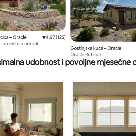
ćica – Oracle
Prosječna ocjena: 4,97/5, recenzija: 125
4,97 (125)
– utočište u prirodi
Gostinjska kuća – Oracle
5, recenzija: 45
Oracle Retreat
imalna udobnost i povoljne mjesečne c