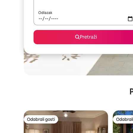
Odlazak
Pretraži
P
Odabrali gosti
Odabrali
Odabrali gosti
Odabrali