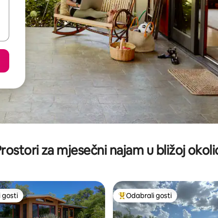
rostori za mjesečni najam u bližoj okoli
 gosti
Odabrali gosti
 gosti
Među najviše rangiranima s oz