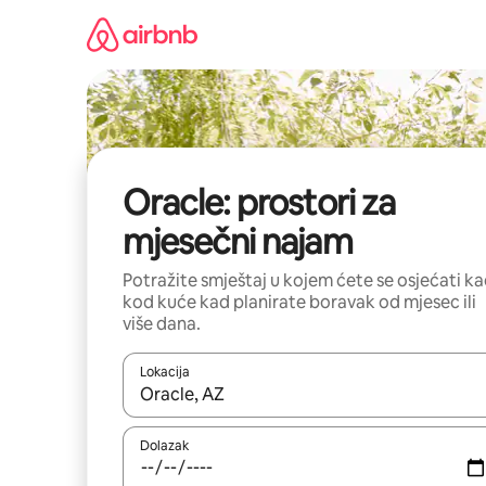
Prijeđi
na
sadržaj
Oracle: prostori za
mjesečni najam
Potražite smještaj u kojem ćete se osjećati k
kod kuće kad planirate boravak od mjesec ili
više dana.
Lokacija
Kada budu dostupni rezultati, moći ćete ih pregle
Dolazak