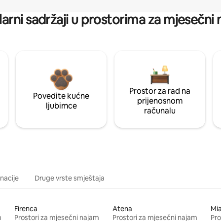
arni sadržaji u prostorima za mjesečni
Prostor za rad na
Povedite kućne
prijenosnom
ljubimce
računalu
inacije
Druge vrste smještaja
Firenca
Atena
Mi
m
Prostori za mjesečni najam
Prostori za mjesečni najam
Pro