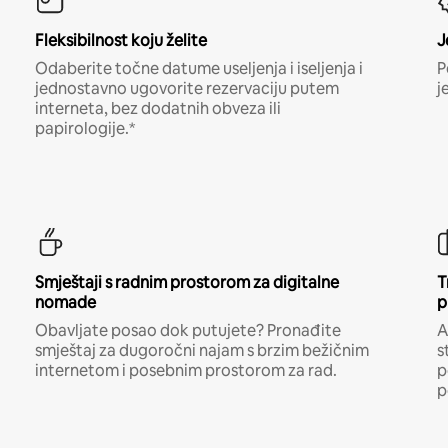
Fleksibilnost koju želite
J
Odaberite točne datume useljenja i iseljenja i
P
jednostavno ugovorite rezervaciju putem
j
interneta, bez dodatnih obveza ili
papirologije.*
Smještaji s radnim prostorom za digitalne
T
nomade
p
Obavljate posao dok putujete? Pronađite
A
smještaj za dugoročni najam s brzim bežičnim
s
internetom i posebnim prostorom za rad.
p
p