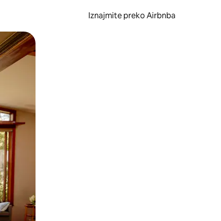
Iznajmite preko Airbnba
li prelaskom prstom po zaslonu.