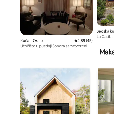
Seoska ku
La Casita 
Kuća – Oracle
Prosječna ocjena: 4,89/
4,89 (45)
Utočište u pustinji Sonora sa zatvorenim
Maks
trijemom