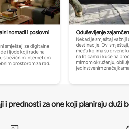
alni nomadi i poslovni
Oduševljenje zajamče
Nekad je smještaj važniji
destinacije. Ovi smještaji
i smještaji za digitalne
među kojima su drvene k
e i ljude koji rade na
na liticama i kuće na bro
nu s bežičnim internetom
mirnom okruženju, obiluj
ebnim prostorom za rad.
jedinstvenim značajkama
ji i prednosti za one koji planiraju duži 