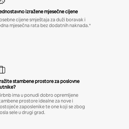
ednostavno izražene mjesečne cijene
osebne cijene smještaja za duži boravak i
edna mjesečna rata bez dodatnih naknada.*
ražite stambene prostore za poslovne
utnike?
irbnb ima u ponudi dobro opremljene
tambene prostore idealne za nove i
ostojeće zaposlenike te one koji se zbog
osla sele u drugi grad.