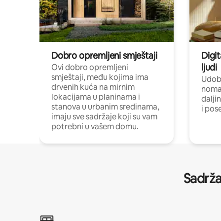
Dobro opremljeni smještaji
Digit
ljudi
Ovi dobro opremljeni
smještaji, među kojima ima
Udobn
drvenih kuća na mirnim
nomad
lokacijama u planinama i
dalji
stanova u urbanim sredinama,
i pos
imaju sve sadržaje koji su vam
potrebni u vašem domu.
Sadrža