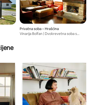
Privatna soba – Hrašćina
Vinarija Bolfan | Dvokrevetna soba s
doručkom (2+0)
ijene