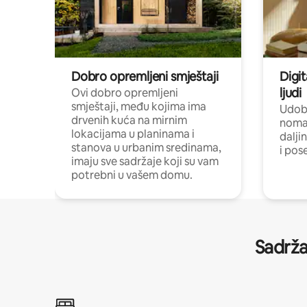
Dobro opremljeni smještaji
Digit
ljudi
Ovi dobro opremljeni
smještaji, među kojima ima
Udobn
drvenih kuća na mirnim
nomad
lokacijama u planinama i
dalji
stanova u urbanim sredinama,
i pos
imaju sve sadržaje koji su vam
potrebni u vašem domu.
Sadrža