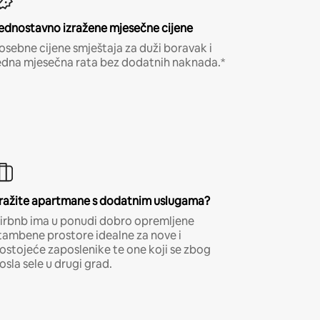
ednostavno izražene mjesečne cijene
osebne cijene smještaja za duži boravak i
edna mjesečna rata bez dodatnih naknada.*
ražite apartmane s dodatnim uslugama?
irbnb ima u ponudi dobro opremljene
tambene prostore idealne za nove i
ostojeće zaposlenike te one koji se zbog
osla sele u drugi grad.