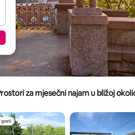
rostori za mjesečni najam u bližoj okoli
 gosti
 gosti