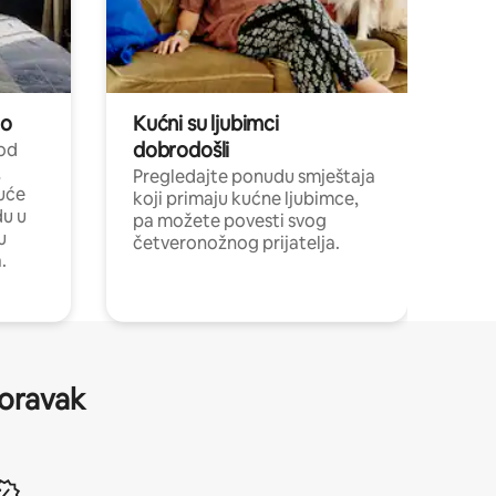
no
Kućni su ljubimci
dobrodošli
 od
,
Pregledajte ponudu smještaja
uće
koji primaju kućne ljubimce,
du u
pa možete povesti svog
u
četveronožnog prijatelja.
.
boravak