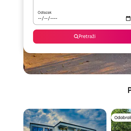
Odlazak
Pretraži
P
Odabrali
Odabrali