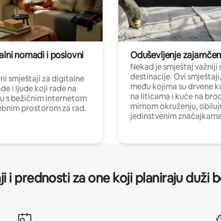
alni nomadi i poslovni
Oduševljenje zajamče
Nekad je smještaj važniji
destinacije. Ovi smještaji
i smještaji za digitalne
među kojima su drvene k
e i ljude koji rade na
na liticama i kuće na bro
nu s bežičnim internetom
mirnom okruženju, obiluj
ebnim prostorom za rad.
jedinstvenim značajkama
ji i prednosti za one koji planiraju duži 