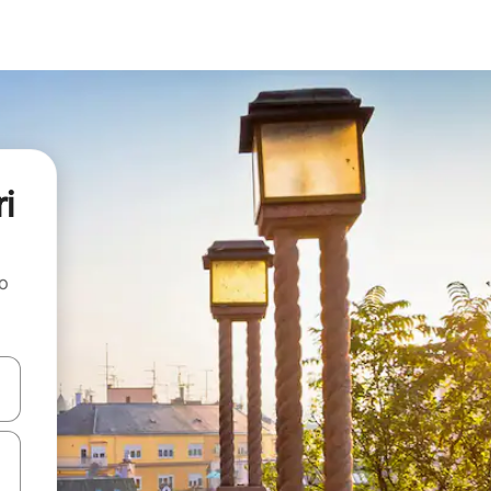
i
ao
dati koristeći se strelicama prema gore i prema dolje, kao i dodirom i