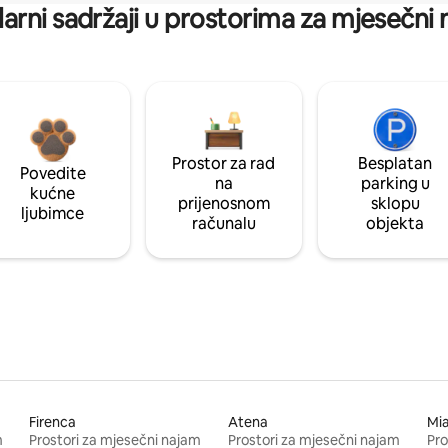
arni sadržaji u prostorima za mjesečni
Prostor za rad
Besplatan
Povedite
na
parking u
kućne
prijenosnom
sklopu
ljubimce
računalu
objekta
Firenca
Atena
Mi
m
Prostori za mjesečni najam
Prostori za mjesečni najam
Pro