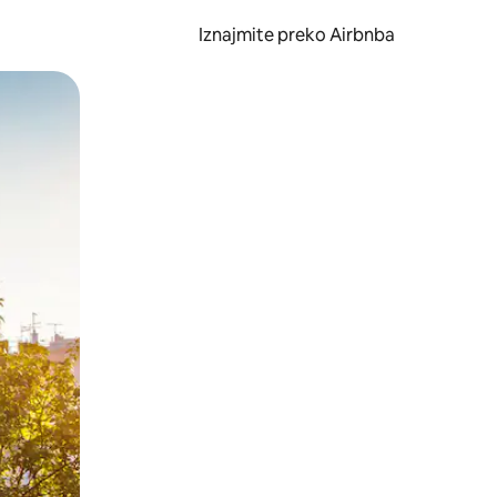
Iznajmite preko Airbnba
li prelaskom prstom po zaslonu.