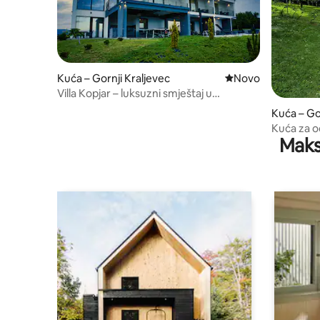
Kuća – Gornji Kraljevec
Novi smještaj
Novo
Villa Kopjar – luksuzni smještaj u
Hrvatskoj
Kuća – Go
Kuća za o
Maks