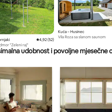
Kuća – Husinec
Vila Roza sa slanom saunom
rnjaki
Prosječna ocjena: 4,92/5, recenzija: 52
4,92 (52)
dmor "Zeleni raj"
imalna udobnost i povoljne mjesečne c