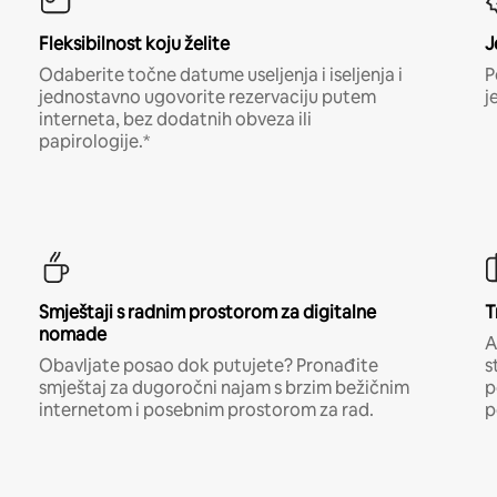
Fleksibilnost koju želite
J
Odaberite točne datume useljenja i iseljenja i
P
jednostavno ugovorite rezervaciju putem
j
interneta, bez dodatnih obveza ili
papirologije.*
Smještaji s radnim prostorom za digitalne
T
nomade
A
Obavljate posao dok putujete? Pronađite
s
smještaj za dugoročni najam s brzim bežičnim
p
internetom i posebnim prostorom za rad.
p