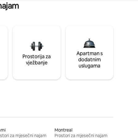
 najam
Apartman s
Prostorija za
dodatnim
vježbanje
uslugama
ami
Montreal
stori za mjesečni najam
Prostori za mjesečni najam