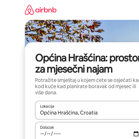
Prijeđi
na
sadržaj
Općina Hrašćina: prostor
za mjesečni najam
Potražite smještaj u kojem ćete se osjećati k
kod kuće kad planirate boravak od mjesec ili
više dana.
Lokacija
Kada budu dostupni rezultati, moći ćete ih pregle
Dolazak