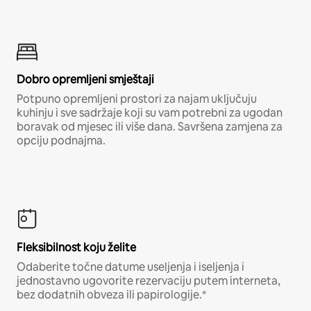
Dobro opremljeni smještaji
Potpuno opremljeni prostori za najam uključuju
kuhinju i sve sadržaje koji su vam potrebni za ugodan
boravak od mjesec ili više dana. Savršena zamjena za
opciju podnajma.
Fleksibilnost koju želite
Odaberite točne datume useljenja i iseljenja i
jednostavno ugovorite rezervaciju putem interneta,
bez dodatnih obveza ili papirologije.*