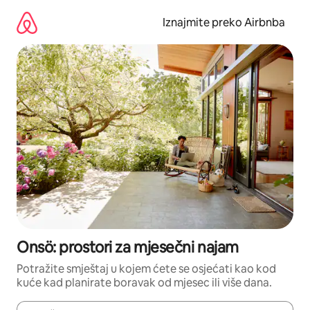
Prijeđi
na
Iznajmite preko Airbnba
sadržaj
Onsö: prostori za mjesečni najam
Potražite smještaj u kojem ćete se osjećati kao kod
kuće kad planirate boravak od mjesec ili više dana.