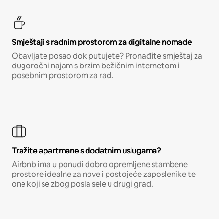
Smještaji s radnim prostorom za digitalne nomade
Obavljate posao dok putujete? Pronađite smještaj za
dugoročni najam s brzim bežičnim internetom i
posebnim prostorom za rad.
Tražite apartmane s dodatnim uslugama?
Airbnb ima u ponudi dobro opremljene stambene
prostore idealne za nove i postojeće zaposlenike te
one koji se zbog posla sele u drugi grad.