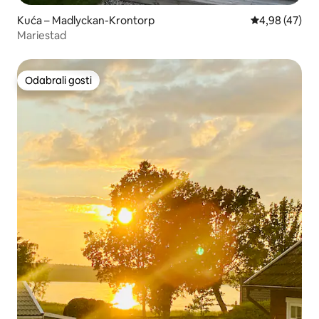
Kuća – Madlyckan-Krontorp
Prosječna ocje
4,98 (47)
Mariestad
Odabrali gosti
Odabrali gosti