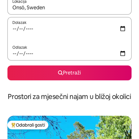
Lokacija
Kada budu dostupni rezultati, moći ćete ih pregledati koristeći
Dolazak
Odlazak
Pretraži
Prostori za mjesečni najam u bližoj okolici
Odabrali gosti
Među najviše rangiranima s oznakom „Odabrali gosti”