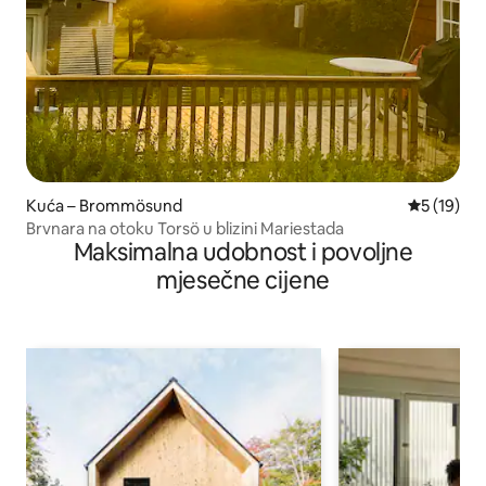
Kuća – Brommösund
Prosječna 
5 (19)
Brvnara na otoku Torsö u blizini Mariestada
Maksimalna udobnost i povoljne
mjesečne cijene