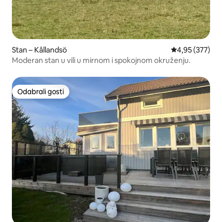
Stan – Kållandsö
Prosječna ocjen
4,95 (377)
Moderan stan u vili u mirnom i spokojnom okruženju.
Odabrali gosti
Odabrali gosti