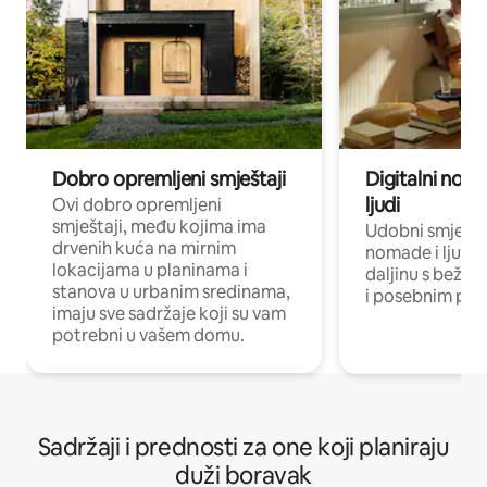
Dobro opremljeni smještaji
Digitalni noma
ljudi
Ovi dobro opremljeni
smještaji, među kojima ima
Udobni smještaj
drvenih kuća na mirnim
nomade i ljude 
lokacijama u planinama i
daljinu s bežič
stanova u urbanim sredinama,
i posebnim pro
imaju sve sadržaje koji su vam
potrebni u vašem domu.
Sadržaji i prednosti za one koji planiraju
duži boravak