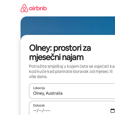
Prijeđi
na
sadržaj
Olney: prostori za
mjesečni najam
Potražite smještaj u kojem ćete se osjećati k
kod kuće kad planirate boravak od mjesec ili
više dana.
Lokacija
Kada budu dostupni rezultati, moći ćete ih pregle
Dolazak