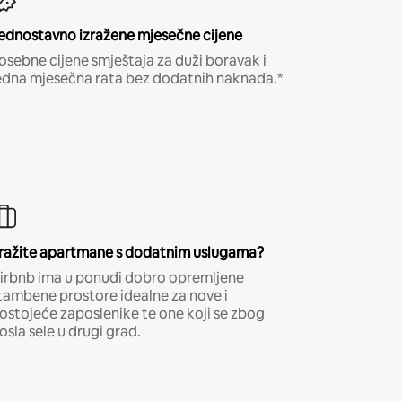
ednostavno izražene mjesečne cijene
osebne cijene smještaja za duži boravak i
edna mjesečna rata bez dodatnih naknada.*
ražite apartmane s dodatnim uslugama?
irbnb ima u ponudi dobro opremljene
tambene prostore idealne za nove i
ostojeće zaposlenike te one koji se zbog
osla sele u drugi grad.