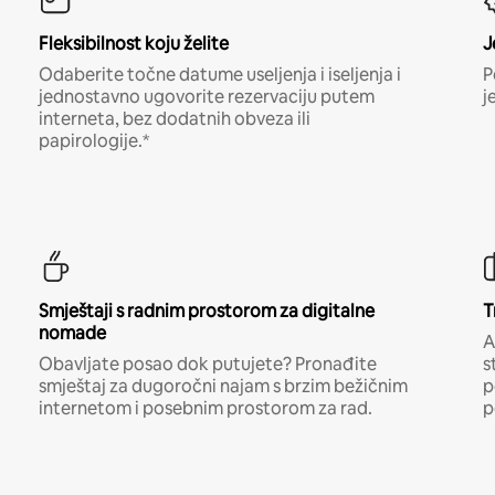
Fleksibilnost koju želite
J
Odaberite točne datume useljenja i iseljenja i
P
jednostavno ugovorite rezervaciju putem
j
interneta, bez dodatnih obveza ili
papirologije.*
Smještaji s radnim prostorom za digitalne
T
nomade
A
Obavljate posao dok putujete? Pronađite
s
smještaj za dugoročni najam s brzim bežičnim
p
internetom i posebnim prostorom za rad.
p