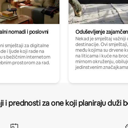
alni nomadi i poslovni
Oduševljenje zajamče
Nekad je smještaj važniji
destinacije. Ovi smještaji
i smještaji za digitalne
među kojima su drvene k
e i ljude koji rade na
na liticama i kuće na bro
nu s bežičnim internetom
mirnom okruženju, obiluj
ebnim prostorom za rad.
jedinstvenim značajkama
ji i prednosti za one koji planiraju duži 