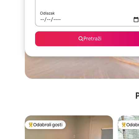
Odlazak
Pretraži
P
Odabrali gosti
Odabra
Među najviše rangiranima s oznakom „Odabrali gosti”
Među naj