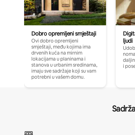
Dobro opremljeni smještaji
Digit
ljudi
Ovi dobro opremljeni
smještaji, među kojima ima
Udobn
drvenih kuća na mirnim
nomad
lokacijama u planinama i
dalji
stanova u urbanim sredinama,
i pos
imaju sve sadržaje koji su vam
potrebni u vašem domu.
Sadrža