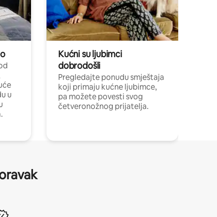
no
Kućni su ljubimci
dobrodošli
 od
,
Pregledajte ponudu smještaja
uće
koji primaju kućne ljubimce,
du u
pa možete povesti svog
u
četveronožnog prijatelja.
.
boravak