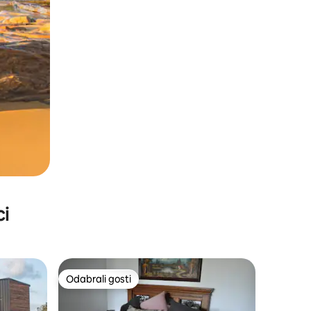
ci
Odabrali gosti
nakom „Odabrali gosti”
Odabrali gosti