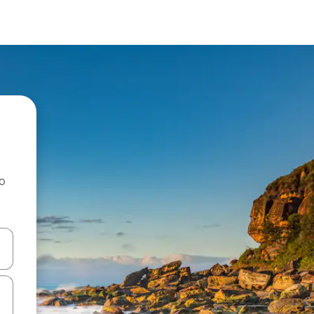
ao
dati koristeći se strelicama prema gore i prema dolje, kao i dodirom i