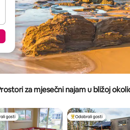
rostori za mjesečni najam u bližoj okoli
li gosti
Odabrali gosti
više rangiranima s oznakom „Odabrali gosti”
Među najviše rangiranima s oz