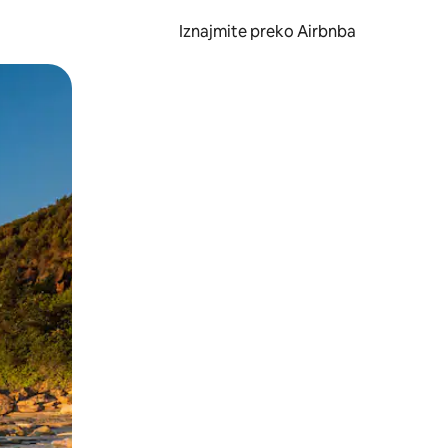
Iznajmite preko Airbnba
li prelaskom prstom po zaslonu.