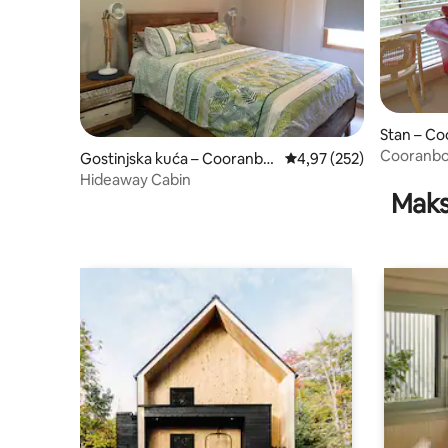
Stan – C
Cooranbon
Gostinjska kuća – Cooranbo
Prosječna ocjena: 4,97/5
4,97 (252)
ng
Hideaway Cabin
Maks