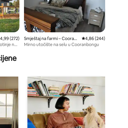
rosječna ocjena: 4,99/5, recenzija: 272
4,99 (272)
Smještaj na farmi – Cooranb
Prosječna ocjena: 4,86/
4,86 (244)
ong
otinje na
Mirno utočište na selu u Cooranbongu
ijene