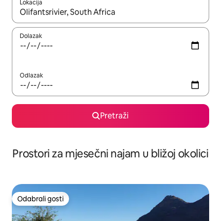
Lokacija
Kada budu dostupni rezultati, moći ćete ih pregledati koristeći
Dolazak
Odlazak
Pretraži
Prostori za mjesečni najam u bližoj okolici
Odabrali gosti
Odabrali gosti