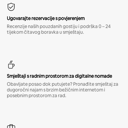
Ugovarajte rezervacije s povjerenjem
Recenzije naših pouzdanih gostiju i podrška 0 – 24
tijekom čitavog boravka u smještaju.
Smještaji s radnim prostorom za digitalne nomade
Obavljate posao dok putujete? Pronađite smještaj za
dugoročni najam s brzim bežičnim internetom i
posebnim prostorom za rad.