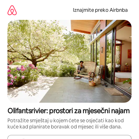
Prijeđi
na
Iznajmite preko Airbnba
sadržaj
Olifantsrivier: prostori za mjesečni najam
Potražite smještaj u kojem ćete se osjećati kao kod
kuće kad planirate boravak od mjesec ili više dana.