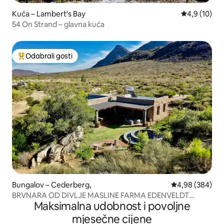
Kuća – Lambert's Bay
Prosječna ocj
4,9 (10)
54 On Strand – glavna kuća
Odabrali gosti
Među najviše rangiranima s oznakom „Odabrali gosti”
Bungalov – Cederberg,
Prosječna ocjen
4,98 (384)
BRVNARA OD DIVLJE MASLINE FARMA EDENVELDT
Maksimalna udobnost i povoljne
CEDERBERG
mjesečne cijene