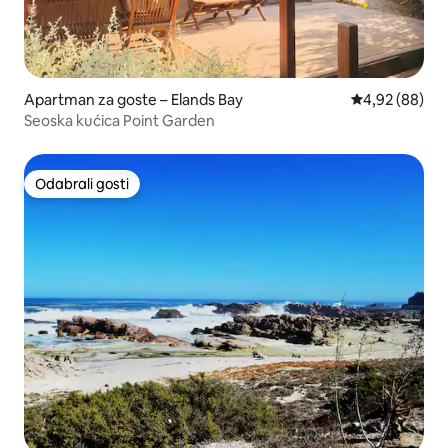
Apartman za goste – Elands Bay
Prosječna ocje
4,92 (88)
Seoska kućica Point Garden
Odabrali gosti
Odabrali gosti