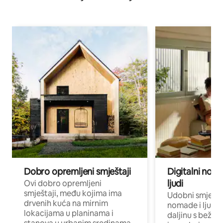
Dobro opremljeni smještaji
Digitalni noma
ljudi
Ovi dobro opremljeni
smještaji, među kojima ima
Udobni smještaj
drvenih kuća na mirnim
nomade i ljude 
lokacijama u planinama i
daljinu s bežič