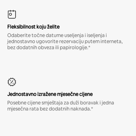
Fleksibilnost koju želite
Odaberite točne datume useljenja i iseljenja i
jednostavno ugovorite rezervaciju putem interneta,
bez dodatnih obveza ili papirologije.*
Jednostavno izražene mjesečne cijene
Posebne cijene smještaja za duži boravak i jedna
mjesečna rata bez dodatnih naknada.*