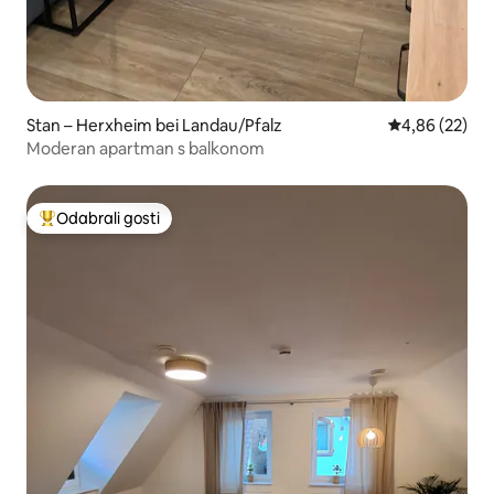
Stan – Herxheim bei Landau/Pfalz
Prosječna ocje
4,86 (22)
Moderan apartman s balkonom
Odabrali gosti
Među najviše rangiranima s oznakom „Odabrali gosti”