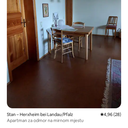
Stan – Herxheim bei Landau/Pfalz
Prosječna ocje
4,96 (28)
Apartman za odmor na mirnom mjestu