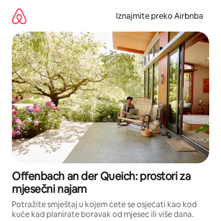
Prijeđi
na
Iznajmite preko Airbnba
sadržaj
Offenbach an der Queich: prostori za
mjesečni najam
Potražite smještaj u kojem ćete se osjećati kao kod
kuće kad planirate boravak od mjesec ili više dana.