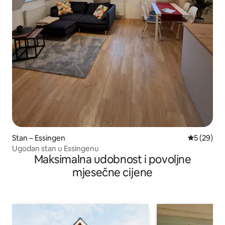
Stan – Essingen
Prosječna o
5 (29)
Ugodan stan u Essingenu
Maksimalna udobnost i povoljne
mjesečne cijene