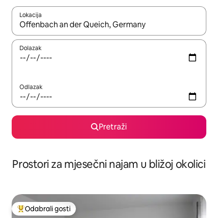
Lokacija
Kada budu dostupni rezultati, moći ćete ih pregledati koristeći
Dolazak
Odlazak
Pretraži
Prostori za mjesečni najam u bližoj okolici
Odabrali gosti
Među najviše rangiranima s oznakom „Odabrali gosti”