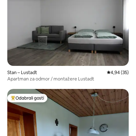
Stan – Lustadt
Prosječna ocje
4,94 (35)
Apartman za odmor / montažere Lustadt
Odabrali gosti
Među najviše rangiranima s oznakom „Odabrali gosti”