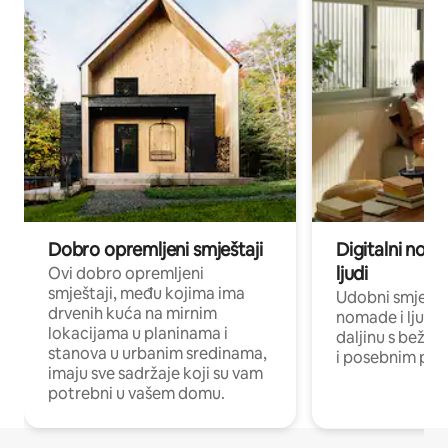
Dobro opremljeni smještaji
Digitalni noma
ljudi
Ovi dobro opremljeni
smještaji, među kojima ima
Udobni smještaj
drvenih kuća na mirnim
nomade i ljude 
lokacijama u planinama i
daljinu s bežič
stanova u urbanim sredinama,
i posebnim pro
imaju sve sadržaje koji su vam
potrebni u vašem domu.