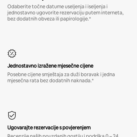
Odaberite točne datume useljenja i iseljenja i
jednostavno ugovorite rezervaciju putem interneta,
bez dodatnih obveza ili papirologije.*
Jednostavno izražene mjesečne cijene
Posebne cijene smještaja za duži boravak i jedna
mjesečna rata bez dodatnih naknada.*
Ugovarajte rezervacije s povjerenjem
Recenzije naših pouzdanih gostiju i podrška 0 – 24