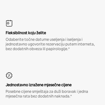
Fleksibilnost koju želite
Odaberite točne datume useljenja i iseljenja i
jednostavno ugovorite rezervaciju putem interneta,
bez dodatnih obveza ili papirologije.*
Jednostavno izražene mjesečne cijene
Posebne cijene smještaja za duži boravak i jedna
mjesečna rata bez dodatnih naknada.*