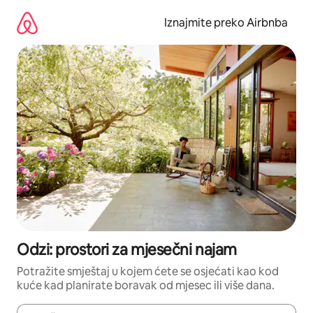
Prijeđi
na
Iznajmite preko Airbnba
sadržaj
Odzi: prostori za mjesečni najam
Potražite smještaj u kojem ćete se osjećati kao kod
kuće kad planirate boravak od mjesec ili više dana.