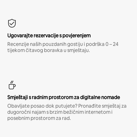
Ugovarajte rezervacije s povjerenjem
Recenzije naših pouzdanih gostiju i podrška 0 – 24
tijekom čitavog boravka u smještaju.
Smještaji s radnim prostorom za digitalne nomade
Obavljate posao dok putujete? Pronađite smještaj za
dugoročni najam s brzim bežičnim internetom i
posebnim prostorom za rad.