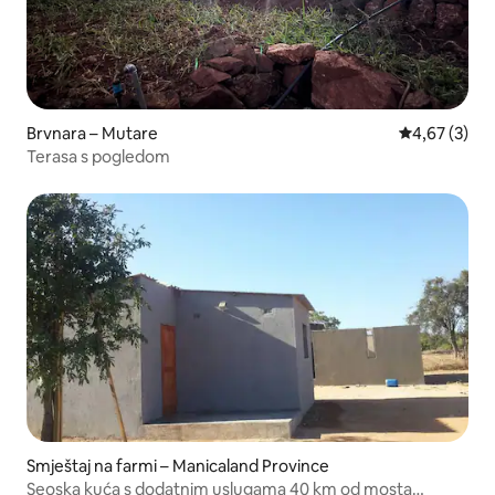
Brvnara – Mutare
Prosječna ocj
4,67 (3)
Terasa s pogledom
Smještaj na farmi – Manicaland Province
Seoska kuća s dodatnim uslugama 40 km od mosta