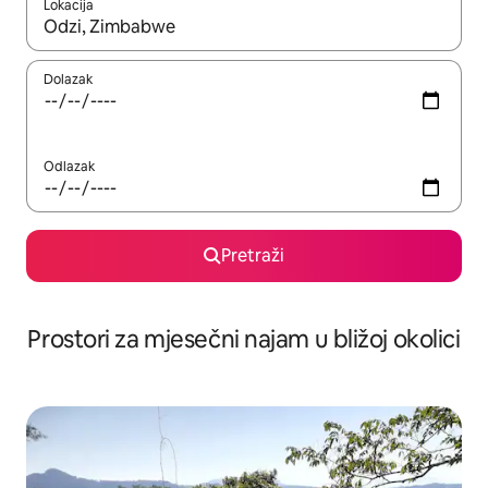
Lokacija
Kada budu dostupni rezultati, moći ćete ih pregledati koristeći
Dolazak
Odlazak
Pretraži
Prostori za mjesečni najam u bližoj okolici