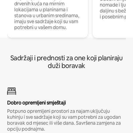
drvenih kuća na mirnim
nomade i ljude 
lokacijama u planinama i
daljinu s bežič
stanova u urbanim sredinama,
i posebnim pro
imaju sve sadržaje koji su vam
potrebni u vašem domu.
Sadržaji i prednosti za one koji planiraju
duži boravak
Dobro opremljeni smještaji
Potpuno opremljeni prostori za najam uključuju
kuhinju i sve sadržaje koji su vam potrebni za ugodan
boravak od mjesec ili više dana. Savršena zamjena za
opciju podnajma.