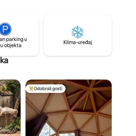
ređaj ❄️,
od Gorges de l 'Ardeche i
 brojna
srednjovjekovnog sela Aigueze, 45 km
..
od Vallon Pont d 'Arc, 30 km od Avignona
an parking u
Klima-uređaj
pu objekta
ska
Odabrali gosti
nakom „Odabrali gosti”
Među najviše rangiranima s oznakom „Odabrali gosti”