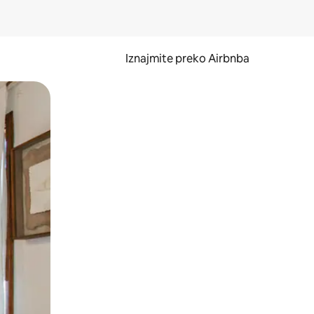
Iznajmite preko Airbnba
li prelaskom prstom po zaslonu.