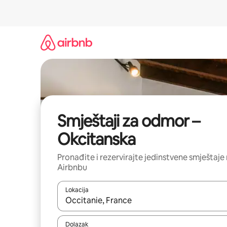
Prijeđi
na
sadržaj
Smještaji za odmor –
Okcitanska
Pronađite i rezervirajte jedinstvene smještaje
Airbnbu
Lokacija
Kada budu dostupni rezultati, moći ćete ih pregle
Dolazak