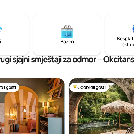
korištenje spa prostora, klima-u
, otkrit ćete naše imanje.
divovski zaslon 📺, XXL krevet i
metara dalje, stići ćete u mali
iznenađenja koja možete otkriti.
, pravu čahuru na 2 etaže.
 koristi od: - Masažna kada -
Namještena kuhinja - Smart TV -
ma-uređaj - Tuš u ravnini
Besplat
- bračni krevet (širine 150-179 cm).
i
Bazen
sklo
ugi sjajni smještaji za odmor – Okcitan
li gosti
Odabrali gosti
više rangiranima s oznakom „Odabrali gosti”
Među najviše rangiranima s oz