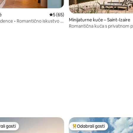
é
Prosječna ocjena: 5/5, recenzija: 65
5 (65)
Minijaturne kuće – Saint-Izaire
dence • Romantično iskustvo •
Romantična kuća s privatnom 
Rêve Aveyron
5, recenzija: 58
li gosti
Odabrali gosti
više rangiranima s oznakom „Odabrali gosti”
Među najviše rangiranima s oz