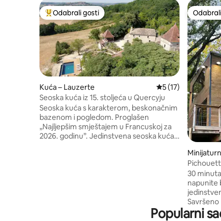
Odabrali gosti
Odabrali
Među najviše rangiranima s oznakom „Odabrali gosti”
Odabrali
Kuća – Lauzerte
Prosječna ocjena: 5
5 (17)
Seoska kuća iz 15. stoljeća u Quercyju
Seoska kuća s karakterom, beskonačnim
bazenom i pogledom. Proglašen
„Najljepšim smještajem u Francuskoj za
2026. godinu”. Jedinstvena seoska kuća
iz 15. stoljeća, potpuno obnovljena 2025.
Minijatur
godine, u kojoj se spajaju autentičnost,
-sur-Auss
Pichouett
fini materijali i vrhunska udobnost. Četiri
@domaine
apartmana, svaki s privatnom
30 minuta
kupaonicom/WC-om, klima-uređajem,
napunite 
podnim grijanjem i potpuno
jedinstven
opremljenom kuhinjom. Panoramski
Savršeno 
Popularni sa
pogledi, terase, vrt, šuma i golubarnik.
svakodnev
Samo 3 minute od Lauzertea, sela koje je
trenutka kao par❤️.