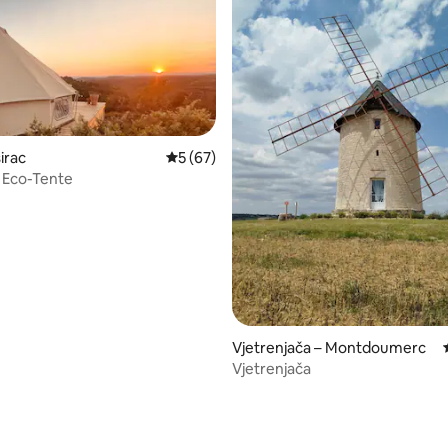
sirac
Prosječna ocjena: 5/5, recenzija: 67
5 (67)
 Eco-Tente
5, recenzija: 22
Vjetrenjača – Montdoumerc
Vjetrenjača