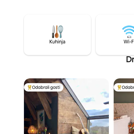
pod zaštitom države. Elegancija, mir i
automobil
povijest u srcu Quercy Blanca
Zatim, 50 
kutak raja
Koliba ima
Terasa - 
Reverzibilni kli
poda 
Kuhinja
Wi-F
Dr
Odabrali gosti
Odabra
Među najviše rangiranima s oznakom „Odabrali gosti”
Među naj