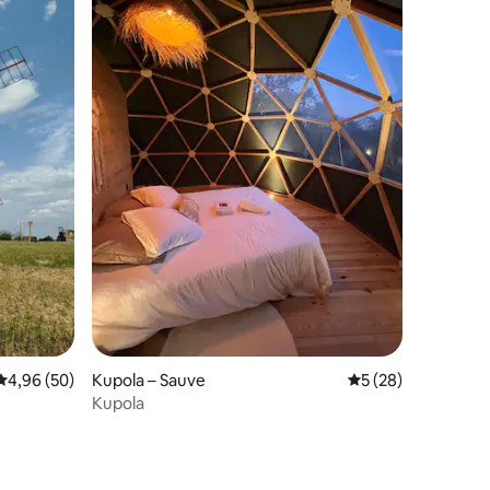
Prosječna ocjena: 4,96/5, recenzija: 50
4,96 (50)
Kupola – Sauve
Prosječna ocjena: 5
5 (28)
Kupola