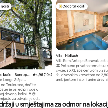
 gosti
Odabrali gosti
 gosti
Među najviše rangiranima s oz
/5, recenzija: 17
Vila – Néfiach
Villa Rom'Antiqua Boravak u s
🏛️ Potpuno privatna tematska v
dvoje, s XXL spa centrom u za
ne kuće – Bonrepos
Prosječna ocjena: 4,96/5, recenzija: 104
4,96 (104)
💦, divovskim krevetom od 2,80 
onnelle
ambijentom inspiriranim drev
e Lodge & Spa
✨ 📍 Samo 15 minuta od Perpignana, Villa
_pichouette
 od Toulousea, dođite i
Rom'Antiqua idealna je za rođe
baterije usred prirode u
prvu bračnu noć 💍, prosidbu 🌹 i
oj drvenoj kolibi. 🌳😍
romantični odmor ❤️ 🔐 Nema
mjesto za odvajanje od
zajedničkih prostora ni susjeda
držaji u smještajima za odmor na lokaci
nice i dijeljenje jedinstvenog
puta: 80 m², privatni vrt 🌿, ne
 Nakon što parkirate