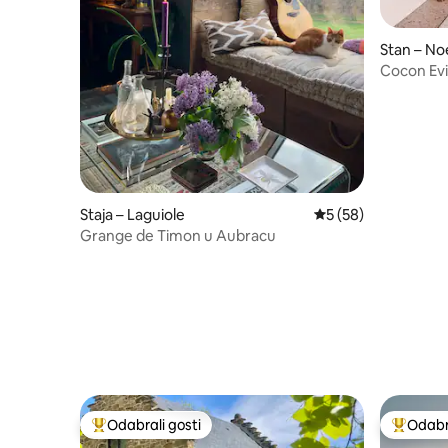
Stan – No
Cocon Evi
Terasa
Staja – Laguiole
Prosječna ocjena: 5/
5 (58)
Grange de Timon u Aubracu
Odabrali gosti
Odabra
Među najviše rangiranima s oznakom „Odabrali gosti”
Među naj