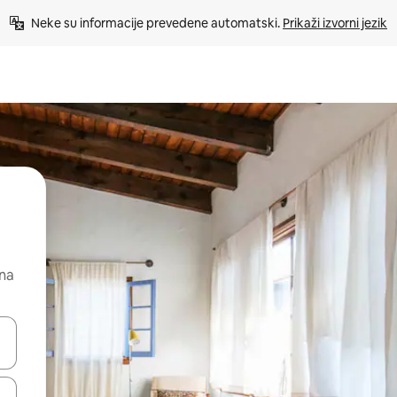
Neke su informacije prevedene automatski. 
Prikaži izvorni jezik
 na
dati koristeći se strelicama prema gore i prema dolje, kao i dodirom i