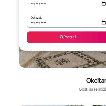
Odlazak
Pretraži
Okcitan
Gosti su se složi