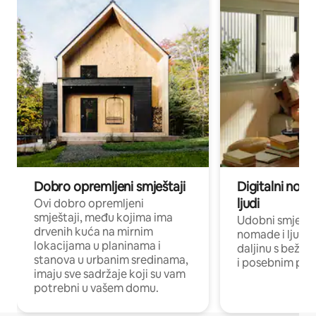
Dobro opremljeni smještaji
Digitalni noma
ljudi
Ovi dobro opremljeni
smještaji, među kojima ima
Udobni smještaj
drvenih kuća na mirnim
nomade i ljude 
lokacijama u planinama i
daljinu s bežič
stanova u urbanim sredinama,
i posebnim pro
imaju sve sadržaje koji su vam
potrebni u vašem domu.