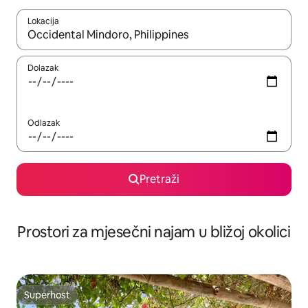
Lokacija
Kada budu dostupni rezultati, moći ćete ih pregledati koristeći
Dolazak
Odlazak
Pretraži
Prostori za mjesečni najam u bližoj okolici
Superhost
Superhost