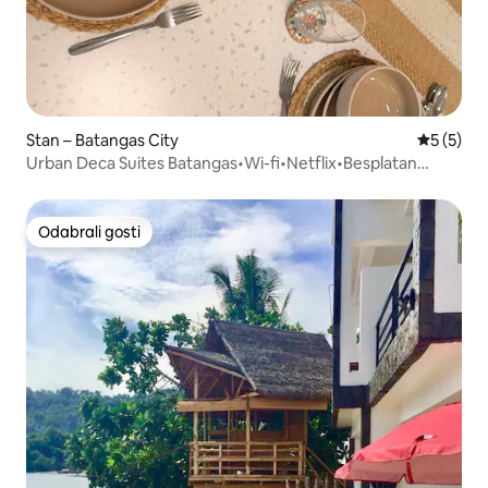
Stan – Batangas City
Prosječna
5 (5)
Urban Deca Suites Batangas•Wi-fi•Netflix•Besplatan
parking
Odabrali gosti
Odabrali gosti