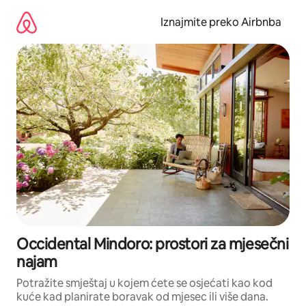
Prijeđi
na
Iznajmite preko Airbnba
sadržaj
Occidental Mindoro: prostori za mjesečni
najam
Potražite smještaj u kojem ćete se osjećati kao kod
kuće kad planirate boravak od mjesec ili više dana.