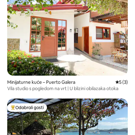
Minijaturne kuće – Puerto Galera
Prosječna
5 (3)
Vila studio s pogledom na vrt | U blizini obilazaka otoka
Odabrali gosti
Među najviše rangiranima s oznakom „Odabrali gosti”