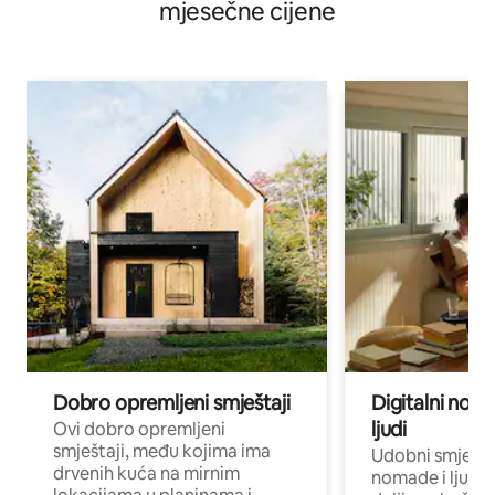
mjesečne cijene
Dobro opremljeni smještaji
Digitalni noma
ljudi
Ovi dobro opremljeni
smještaji, među kojima ima
Udobni smještaj
drvenih kuća na mirnim
nomade i ljude 