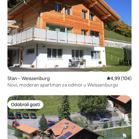
Stan – Weissenburg
Prosječna ocjen
4,99 (104)
Novi, moderan apartman za odmor u Weissenburgu
Odabrali gosti
Odabrali gosti