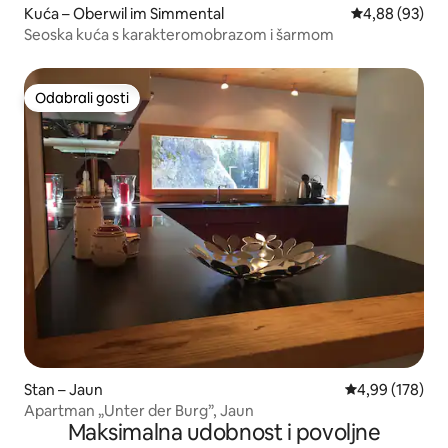
Kuća – Oberwil im Simmental
Prosječna ocje
4,88 (93)
Seoska kuća s karakteromobrazom i šarmom
Odabrali gosti
Odabrali gosti
Stan – Jaun
Prosječna ocjen
4,99 (178)
Apartman „Unter der Burg”, Jaun
Maksimalna udobnost i povoljne