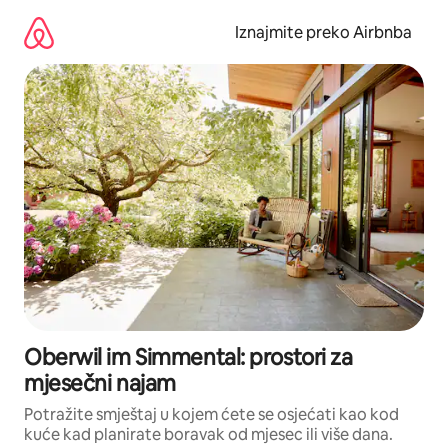
Prijeđi
na
Iznajmite preko Airbnba
sadržaj
Oberwil im Simmental: prostori za
mjesečni najam
Potražite smještaj u kojem ćete se osjećati kao kod
kuće kad planirate boravak od mjesec ili više dana.