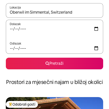
Lokacija
Kada budu dostupni rezultati, moći ćete ih pregledati koristeći
Dolazak
Odlazak
Pretraži
Prostori za mjesečni najam u bližoj okolici
Odabrali gosti
Među najviše rangiranima s oznakom „Odabrali gosti”