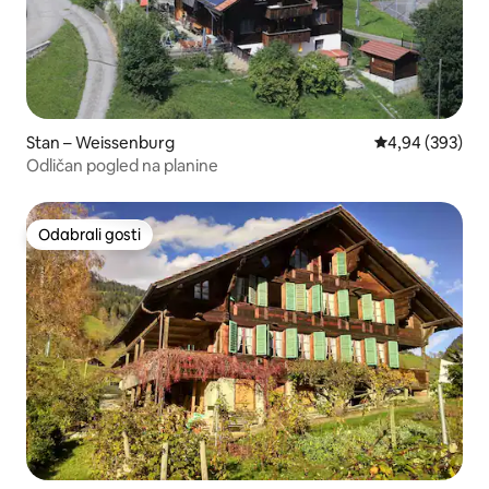
Stan – Weissenburg
Prosječna ocjen
4,94 (393)
Odličan pogled na planine
Odabrali gosti
Odabrali gosti