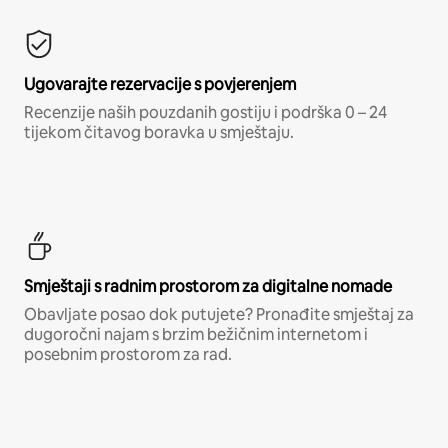
Ugovarajte rezervacije s povjerenjem
Recenzije naših pouzdanih gostiju i podrška 0 – 24
tijekom čitavog boravka u smještaju.
Smještaji s radnim prostorom za digitalne nomade
Obavljate posao dok putujete? Pronađite smještaj za
dugoročni najam s brzim bežičnim internetom i
posebnim prostorom za rad.