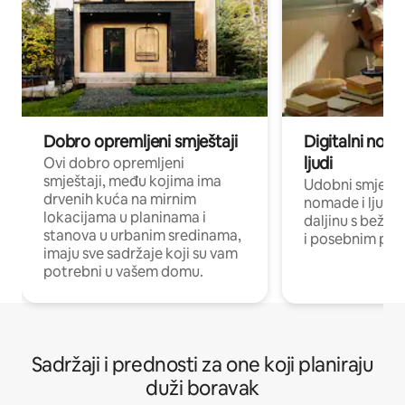
Dobro opremljeni smještaji
Digitalni noma
ljudi
Ovi dobro opremljeni
smještaji, među kojima ima
Udobni smještaj
drvenih kuća na mirnim
nomade i ljude 
lokacijama u planinama i
daljinu s bežič
stanova u urbanim sredinama,
i posebnim pro
imaju sve sadržaje koji su vam
potrebni u vašem domu.
Sadržaji i prednosti za one koji planiraju
duži boravak