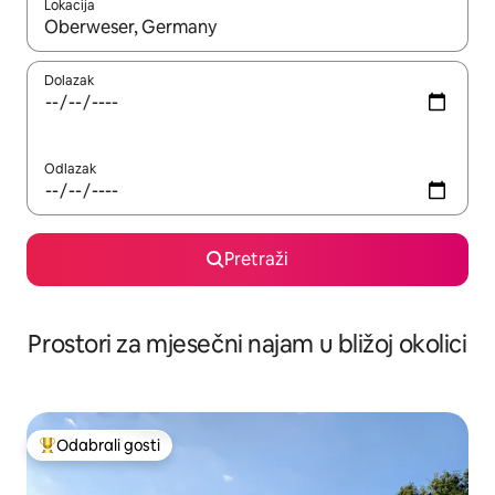
Lokacija
Kada budu dostupni rezultati, moći ćete ih pregledati koristeći
Dolazak
Odlazak
Pretraži
Prostori za mjesečni najam u bližoj okolici
Odabrali gosti
Među najviše rangiranima s oznakom „Odabrali gosti”