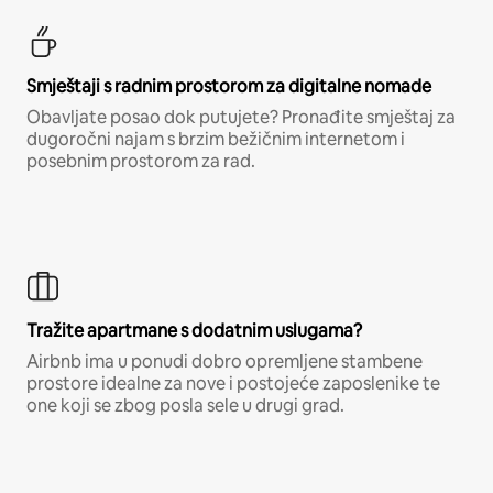
Smještaji s radnim prostorom za digitalne nomade
Obavljate posao dok putujete? Pronađite smještaj za
dugoročni najam s brzim bežičnim internetom i
posebnim prostorom za rad.
Tražite apartmane s dodatnim uslugama?
Airbnb ima u ponudi dobro opremljene stambene
prostore idealne za nove i postojeće zaposlenike te
one koji se zbog posla sele u drugi grad.