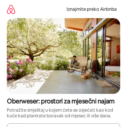
Prijeđi
na
Iznajmite preko Airbnba
sadržaj
Oberweser: prostori za mjesečni najam
Potražite smještaj u kojem ćete se osjećati kao kod
kuće kad planirate boravak od mjesec ili više dana.