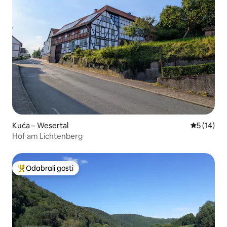
Kuća – Wesertal
Prosječna 
5 (14)
Hof am Lichtenberg
Odabrali gosti
Među najviše rangiranima s oznakom „Odabrali gosti”