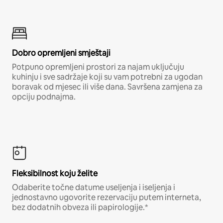
Dobro opremljeni smještaji
Potpuno opremljeni prostori za najam uključuju
kuhinju i sve sadržaje koji su vam potrebni za ugodan
boravak od mjesec ili više dana. Savršena zamjena za
opciju podnajma.
Fleksibilnost koju želite
Odaberite točne datume useljenja i iseljenja i
jednostavno ugovorite rezervaciju putem interneta,
bez dodatnih obveza ili papirologije.*