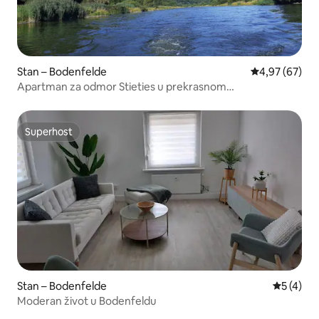
Stan – Bodenfelde
Prosječna ocje
4,97 (67)
Apartman za odmor Stieties u prekrasnom
Weserberglandu
Superhost
Superhost
Stan – Bodenfelde
Prosječna
5 (4)
Moderan život u Bodenfeldu