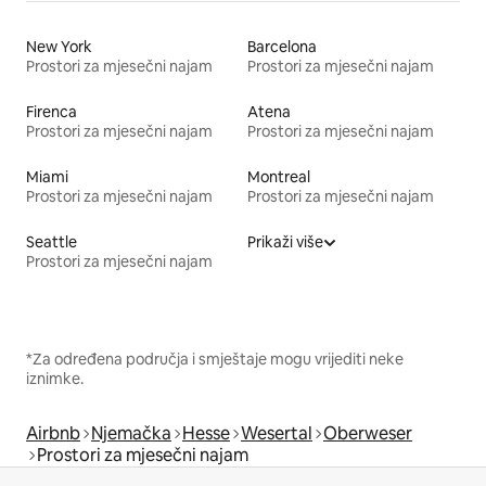
New York
Barcelona
Prostori za mjesečni najam
Prostori za mjesečni najam
Firenca
Atena
Prostori za mjesečni najam
Prostori za mjesečni najam
Miami
Montreal
Prostori za mjesečni najam
Prostori za mjesečni najam
Seattle
Prikaži više
Prostori za mjesečni najam
*Za određena područja i smještaje mogu vrijediti neke
iznimke.
Airbnb
Njemačka
Hesse
Wesertal
Oberweser
Prostori za mjesečni najam