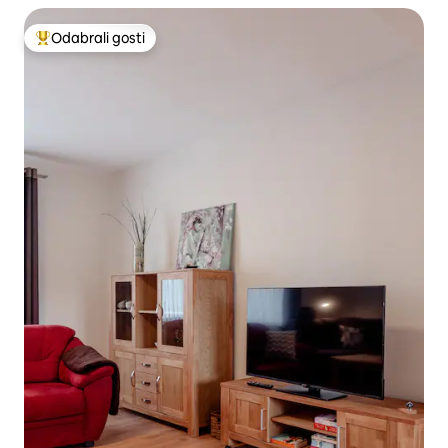
Odabrali gosti
Među najviše rangiranima s oznakom „Odabrali gosti”