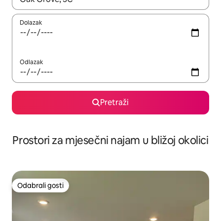
Dolazak
Odlazak
Pretraži
Prostori za mjesečni najam u bližoj okolici
Odabrali gosti
Odabrali gosti