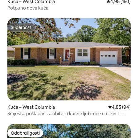
Kuća – West Columbia
Prosječna ocjen
4,95 (150)
Potpuno nova kuća
Superhost
Superhost
Kuća – West Columbia
Prosječna ocje
4,85 (94)
Smještaj prikladan za obitelji i kućne ljubimce u blizini I-
20/I-26 za 6 osoba
Odabrali gosti
Odabrali gosti