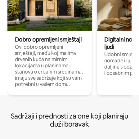
Dobro opremljeni smještaji
Digitalni noma
ljudi
Ovi dobro opremljeni
smještaji, među kojima ima
Udobni smještaj
drvenih kuća na mirnim
nomade i ljude 
lokacijama u planinama i
daljinu s bežič
stanova u urbanim sredinama,
i posebnim pro
imaju sve sadržaje koji su vam
potrebni u vašem domu.
Sadržaji i prednosti za one koji planiraju
duži boravak