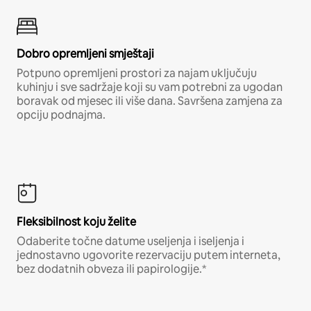
Dobro opremljeni smještaji
Potpuno opremljeni prostori za najam uključuju
kuhinju i sve sadržaje koji su vam potrebni za ugodan
boravak od mjesec ili više dana. Savršena zamjena za
opciju podnajma.
Fleksibilnost koju želite
Odaberite točne datume useljenja i iseljenja i
jednostavno ugovorite rezervaciju putem interneta,
bez dodatnih obveza ili papirologije.*