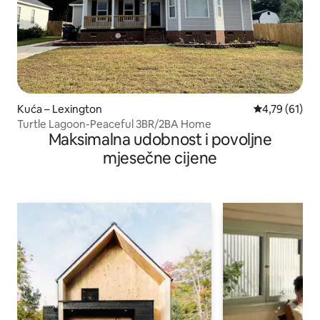
Kuća – Lexington
Prosječna ocje
4,79 (61)
Turtle Lagoon-Peaceful 3BR/2BA Home
Maksimalna udobnost i povoljne
mjesečne cijene