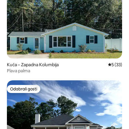
Kuća – Zapadna Kolumbija
Prosječna 
5 (33)
Plava palma
Odabrali gosti
Odabrali gosti