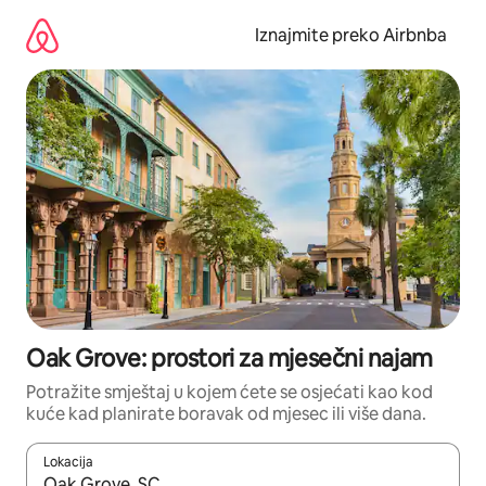
Prijeđi
na
Iznajmite preko Airbnba
sadržaj
Oak Grove: prostori za mjesečni najam
Potražite smještaj u kojem ćete se osjećati kao kod
kuće kad planirate boravak od mjesec ili više dana.
Lokacija
Kada budu dostupni rezultati, moći ćete ih pregledati koristeći