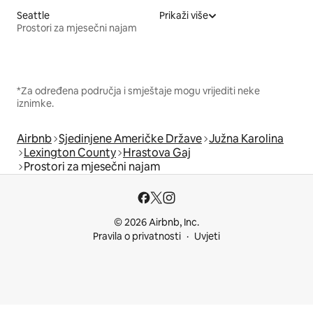
Seattle
Prikaži više
Prostori za mjesečni najam
*Za određena područja i smještaje mogu vrijediti neke
iznimke.
Airbnb
Sjedinjene Američke Države
Južna Karolina
Lexington County
Hrastova Gaj
Prostori za mjesečni najam
© 2026 Airbnb, Inc.
Pravila o privatnosti
Uvjeti