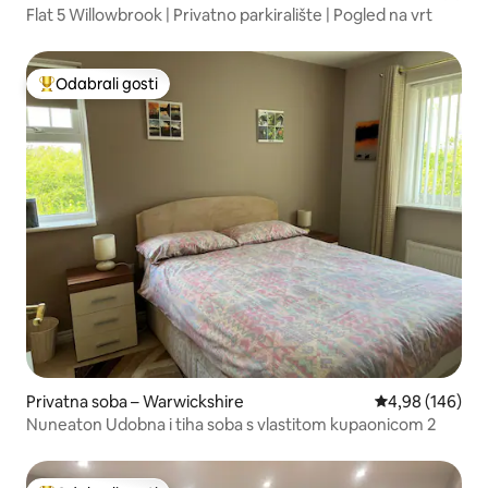
Flat 5 Willowbrook | Privatno parkiralište | Pogled na vrt
Odabrali gosti
Među najviše rangiranima s oznakom „Odabrali gosti”
Privatna soba – Warwickshire
Prosječna ocjen
4,98 (146)
Nuneaton Udobna i tiha soba s vlastitom kupaonicom 2