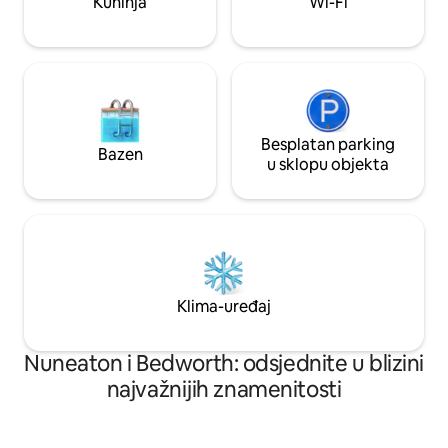
Kuhinja
Wi-Fi
Knowle (oba su udaljena najviše 5 minuta
vožnje) Savršeno za opuštajući odmor ili
poslovni boravak
Besplatan parking
Bazen
u sklopu objekta
Klima-uređaj
Nuneaton i Bedworth: odsjednite u blizini
najvažnijih znamenitosti