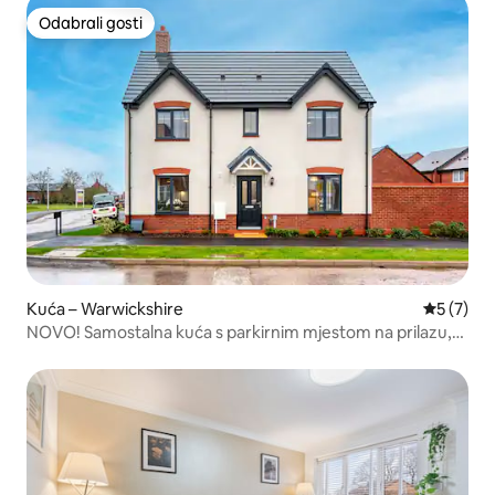
Odabrali gosti
Odabrali gosti
Kuća – Warwickshire
Prosječna
5 (7)
NOVO! Samostalna kuća s parkirnim mjestom na prilazu,
brzim Wi-Fi mrežom, A5