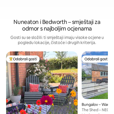
Nuneaton i Bedworth – smještaji za
odmor s najboljim ocjenama
Gosti su se složili: ti smještaji imaju visoke ocjene u
pogledu lokacije, čistoće i drugih kriterija.
Odabrali gosti
Odabrali gosti
Među najviše rangiranima s oznakom „Odabrali gosti”
Odabrali gosti
Bungalov – Warwic
The Shed – NEC, 