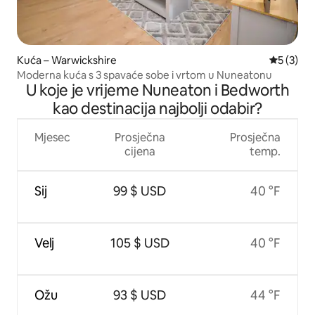
Kuća – Warwickshire
Prosječna
5 (3)
Moderna kuća s 3 spavaće sobe i vrtom u Nuneatonu
U koje je vrijeme Nuneaton i Bedworth
kao destinacija najbolji odabir?
Mjesec
Prosječna
Prosječna
cijena
temp.
Sij
99 $ USD
40 °F
Velj
105 $ USD
40 °F
Ožu
93 $ USD
44 °F