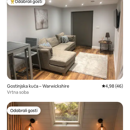
Odabrali gosti
Među najviše rangiranima s oznakom „Odabrali gosti”
Gostinjska kuća – Warwickshire
Prosječna ocje
4,98 (46)
Vrtna soba
Odabrali gosti
Odabrali gosti