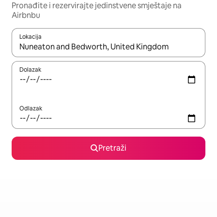
Pronađite i rezervirajte jedinstvene smještaje na
Airbnbu
Lokacija
Kada budu dostupni rezultati, moći ćete ih pregledati koristeći
Dolazak
Odlazak
Pretraži