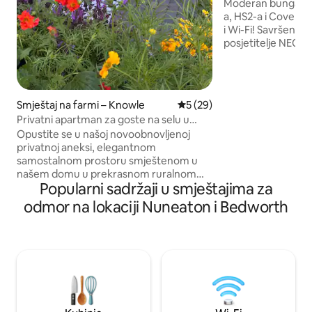
Moderan bungalov 
a, HS2-a i Coventr
i Wi-Fi! Savršen za poslovne putnike,
posjetitelje NEC-a
Coventryju, ovaj 
bungalov udaljen j
minuta od NEC-a, 
Birmingham, HS2 i 
Smještaj na farmi – Knowle
Prosječna ocjena: 5/5, recen
5 (29)
besplatnom parki
Privatni apartman za goste na selu u
internetu, prostor
blizini NEC-a/zračne luke/
Opustite se u našoj novoobnovljenoj
opremljenoj kuhinj
privatnoj aneksi, elegantnom
elegantnom i udo
samostalnom prostoru smještenom u
jednostavnim pri
našem domu u prekrasnom ruralnom
Worldu, Solihullu 
Popularni sadržaji u smještajima za
okruženju. Pažljivo uređeno, s mirnim,
Rezervirajte smješt
butik ugođajem, potpuno opremljenom
ocjenama u blizini k
odmor na lokaciji Nuneaton i Bedworth
kuhinjom, bračnim krevetom i privatnom
kupaonicom. Uživajte u mirnom
okruženju, sigurnom parkiralištu i
jednostavnom pristupu sljedećem: 15
min do NEC-a/zračne luke Brzi pristup
Kenilworthu, Warwicku, Stratfordu na
Avonu i Cotswoldsu Savršeno smješten
između slikovitih mjesta Barston i