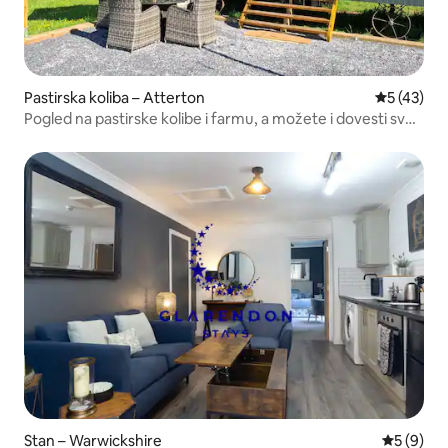
Pastirska koliba – Atterton
Prosječna 
5 (43)
Pogled na pastirske kolibe i farmu, a možete i dovesti svog
konja!
Stan – Warwickshire
Prosječna
5 (9)