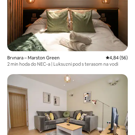
Brvnara – Marston Green
Prosječna ocje
4,84 (56)
2 min hoda do NEC-a | Luksuzni pod s terasom na vodi