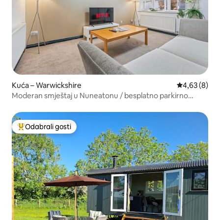
Kuća – Warwickshire
Prosječna ocj
4,63 (8)
Moderan smještaj u Nuneatonu / besplatno parkirno
mjesto
Odabrali gosti
Među najviše rangiranima s oznakom „Odabrali gosti”