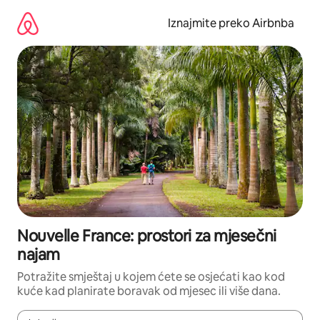
Prijeđi
na
Iznajmite preko Airbnba
sadržaj
Nouvelle France: prostori za mjesečni
najam
Potražite smještaj u kojem ćete se osjećati kao kod
kuće kad planirate boravak od mjesec ili više dana.