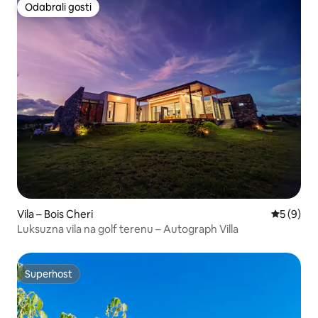
Odabrali gosti
Odabrali gosti
Vila – Bois Cheri
Prosječna
5 (9)
Luksuzna vila na golf terenu – Autograph Villa
Superhost
Superhost