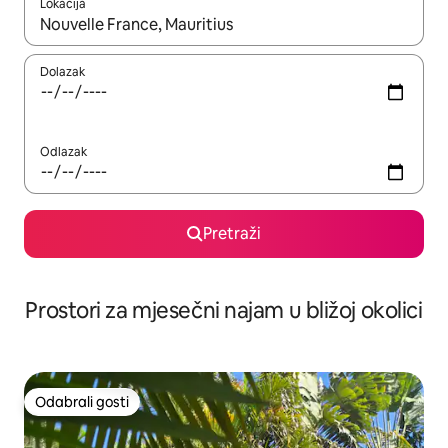
Lokacija
Kada budu dostupni rezultati, moći ćete ih pregledati koristeći
Dolazak
Odlazak
Pretraži
Prostori za mjesečni najam u bližoj okolici
Odabrali gosti
Odabrali gosti