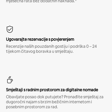
mjesečna rata bez dodatnih naknada.*
Ugovarajte rezervacije s povjerenjem
Recenzije naših pouzdanih gostiju i podrška 0 – 24
tijekom čitavog boravka u smještaju.
Smještaji s radnim prostorom za digitalne nomade
Obavljate posao dok putujete? Pronađite smještaj za
dugoročni najam s brzim bežičnim internetom i
posebnim prostorom za rad.